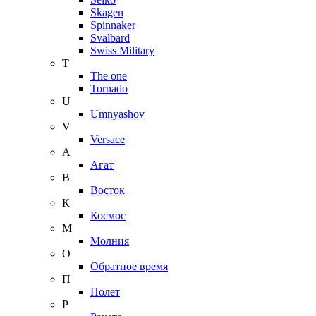
Skagen
Spinnaker
Svalbard
Swiss Military
T
The one
Tornado
U
Umnyashov
V
Versace
А
Агат
В
Восток
К
Космос
М
Молния
О
Обратное время
П
Полет
Р