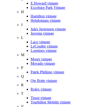
E.Howard vintage
Excelsior Park Vintage
H
Hamilton vintage
Hebdomans vintage
J
Jules Jurgensen vintage
Juvenia vintage
L
Laco vintage
LeCoultre vintage
Longines vintage
M
Moser vintage
Movado vintage
P
Patek Philippe vintage
Q
Qte Botte vintage
R
Rolex vintage
T
Tissot vintage
Tourbillon Mobilis vintage
V