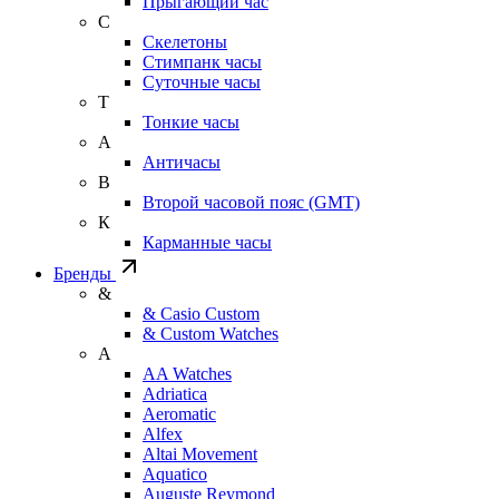
Прыгающий час
С
Скелетоны
Стимпанк часы
Суточные часы
Т
Тонкие часы
А
Античасы
В
Второй часовой пояс (GMT)
К
Карманные часы
Бренды
&
& Casio Custom
& Custom Watches
A
AA Watches
Adriatica
Aeromatic
Alfex
Altai Movement
Aquatico
Auguste Reymond