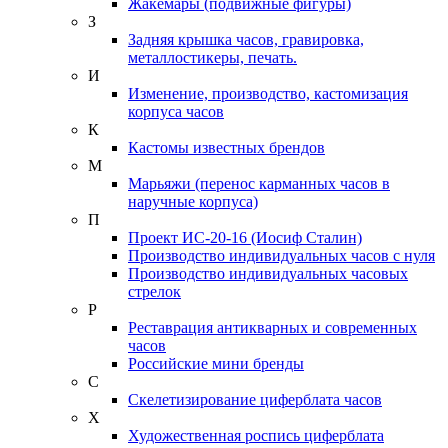
Жакемары (подвижные фигуры)
З
Задняя крышка часов, гравировка,
металлостикеры, печать.
И
Изменение, производство, кастомизация
корпуса часов
К
Кастомы известных брендов
М
Марьяжи (перенос карманных часов в
наручные корпуса)
П
Проект ИС-20-16 (Иосиф Сталин)
Производство индивидуальных часов с нуля
Производство индивидуальных часовых
стрелок
Р
Реставрация антикварных и современных
часов
Российские мини бренды
С
Скелетизирование циферблата часов
Х
Художественная роспись циферблата