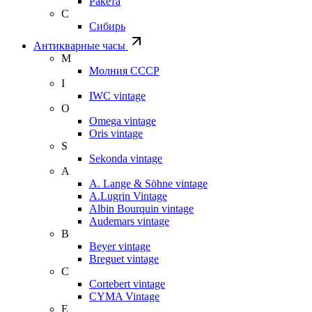
Ракета
С
Сибирь
Антикварные часы
М
Молния СССР
I
IWC vintage
O
Omega vintage
Oris vintage
S
Sekonda vintage
A
A. Lange & Söhne vintage
A.Lugrin Vintage
Albin Bourquin vintage
Audemars vintage
B
Beyer vintage
Breguet vintage
C
Cortebert vintage
CYMA Vintage
E