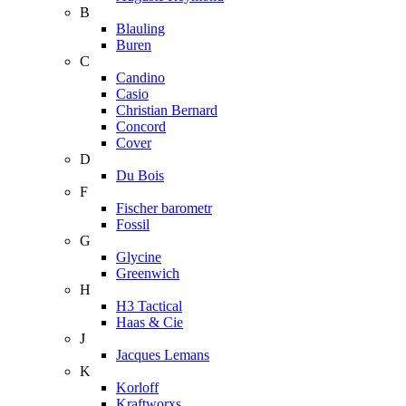
B
Blauling
Buren
C
Candino
Casio
Christian Bernard
Concord
Cover
D
Du Bois
F
Fischer barometr
Fossil
G
Glycine
Greenwich
H
H3 Tactical
Haas & Cie
J
Jacques Lemans
K
Korloff
Kraftworxs