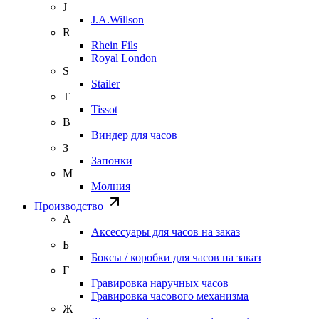
J
J.A.Willson
R
Rhein Fils
Royal London
S
Stailer
T
Tissot
В
Виндер для часов
З
Запонки
М
Молния
Производство
А
Аксессуары для часов на заказ
Б
Боксы / коробки для часов на заказ
Г
Гравировка наручных часов
Гравировка часового механизма
Ж