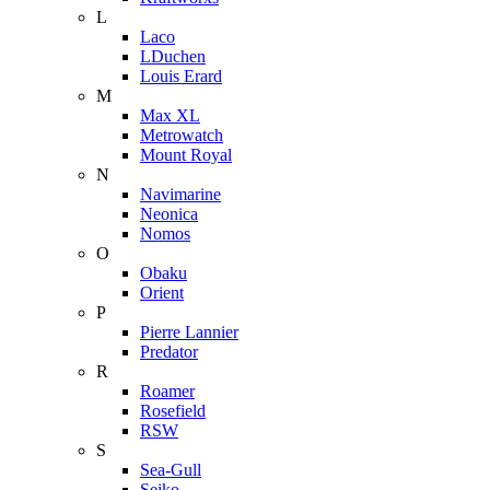
L
Laco
LDuchen
Louis Erard
M
Max XL
Metrowatch
Mount Royal
N
Navimarine
Neonica
Nomos
O
Obaku
Orient
P
Pierre Lannier
Predator
R
Roamer
Rosefield
RSW
S
Sea-Gull
Seiko