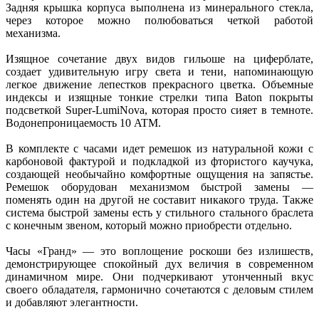
Задняя крышка корпуса выполнена из минерального стекла,
через которое можно полюбоваться четкой работой
механизма.
Изящное сочетание двух видов гильоше на циферблате,
создает удивительную игру света и тени, напоминающую
легкое движение лепестков прекрасного цветка. Объемные
индексы и изящные тонкие стрелки типа Baton покрыты
подсветкой Super-LumiNova, которая просто сияет в темноте.
Водонепроницаемость 10 ATM.
В комплекте с часами идет ремешок из натуральной кожи с
карбоновой фактурой и подкладкой из фтористого каучука,
создающей необычайно комфортные ощущения на запястье.
Ремешок оборудован механизмом быстрой замены —
поменять один на другой не составит никакого труда. Также
система быстрой замены есть у стильного стального браслета
с конечным звеном, который можно приобрести отдельно.
Часы «Гранд» — это воплощение роскоши без излишеств,
демонстрирующее спокойный дух величия в современном
динамичном мире. Они подчеркивают утонченный вкус
своего обладателя, гармонично сочетаются с деловым стилем
и добавляют элегантности.