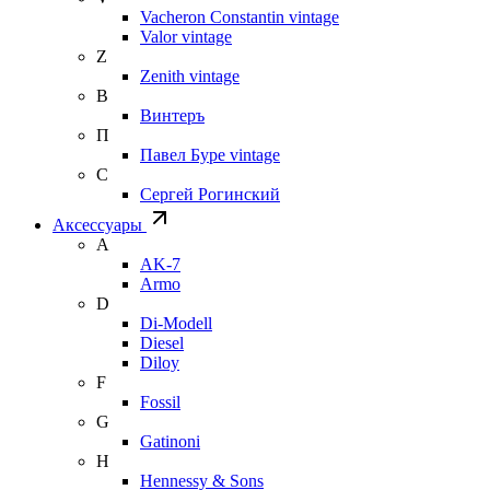
Vacheron Constantin vintage
Valor vintage
Z
Zenith vintage
В
Винтеръ
П
Павел Буре vintage
С
Сергей Рогинский
Аксессуары
A
AK-7
Armo
D
Di-Modell
Diesel
Diloy
F
Fossil
G
Gatinoni
H
Hennessy & Sons