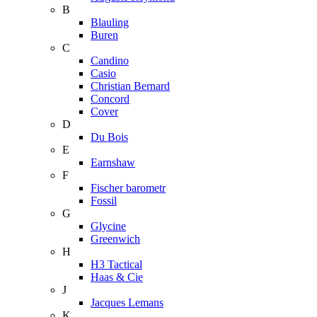
B
Blauling
Buren
C
Candino
Casio
Christian Bernard
Concord
Cover
D
Du Bois
E
Earnshaw
F
Fischer barometr
Fossil
G
Glycine
Greenwich
H
H3 Tactical
Haas & Cie
J
Jacques Lemans
K