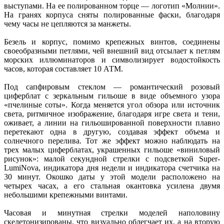
выступами. На ее полированном торце — логотип «Молнии».
На гранях корпуса сняты полированные фаски, благодаря
чему часы не цепляются за манжеты.
Безель и корпус, помимо крепежных винтов, соединены
своеобразными петлями, чей внешний вид отсылает к петлям
морских иллюминаторов и символизирует водостойкость
часов, которая составляет 10 АТМ.
Под сапфировым стеклом — романтический розовый
циферблат с зеркальным гильоше в виде объемного узора
«пчелиные соты». Когда меняется угол обзора или источник
света, ритмичное изображение, благодаря игре света и тени,
оживает, а линии на гильошированной поверхности плавно
перетекают одна в другую, создавая эффект объема и
солнечного перелива. Тот же эффект можно наблюдать на
трех малых циферблатах, украшенных гильоше «виниловый
рисунок»: малой секундной стрелки с подсветкой Super-
LumiNova, индикатора дня недели и индикатора счетчика на
30 минут. Окошко даты у этой модели расположено на
четырех часах, а его стальная окантовка усилена двумя
небольшими крепежными винтами.
Часовая и минутная стрелки моделей наполовину
скелетонизированы, что визуально облегчает их, а на вторую