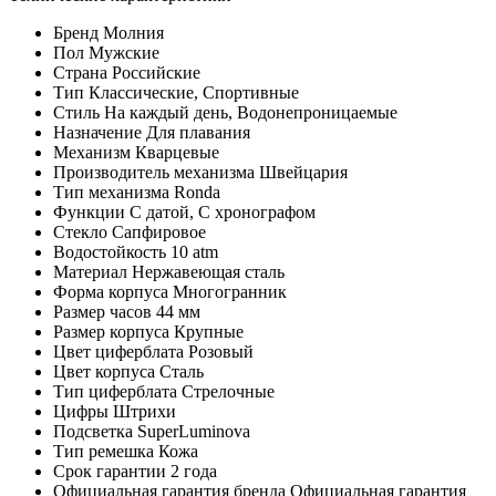
Бренд
Молния
Пол
Мужские
Страна
Российские
Тип
Классические, Спортивные
Стиль
На каждый день, Водонепроницаемые
Назначение
Для плавания
Механизм
Кварцевые
Производитель механизма
Швейцария
Тип механизма
Ronda
Функции
С датой, С хронографом
Стекло
Сапфировое
Водостойкость
10 atm
Материал
Нержавеющая сталь
Форма корпуса
Многогранник
Размер часов
44 мм
Размер корпуса
Крупные
Цвет циферблата
Розовый
Цвет корпуса
Сталь
Тип циферблата
Стрелочные
Цифры
Штрихи
Подсветка
SuperLuminova
Тип ремешка
Кожа
Срок гарантии
2 года
Официальная гарантия бренда
Официальная гарантия