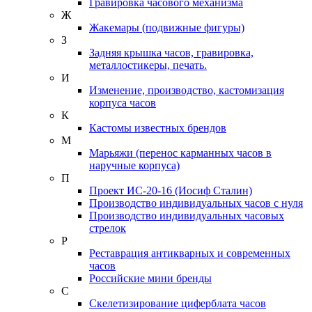
Гравировка часового механизма
Ж
Жакемары (подвижные фигуры)
З
Задняя крышка часов, гравировка,
металлостикеры, печать.
И
Изменение, производство, кастомизация
корпуса часов
К
Кастомы известных брендов
М
Марьяжи (перенос карманных часов в
наручные корпуса)
П
Проект ИС-20-16 (Иосиф Сталин)
Производство индивидуальных часов с нуля
Производство индивидуальных часовых
стрелок
Р
Реставрация антикварных и современных
часов
Российские мини бренды
С
Скелетизирование циферблата часов