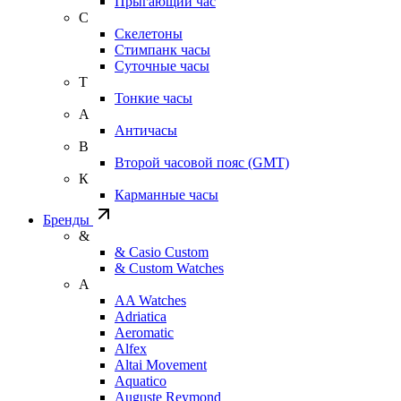
Прыгающий час
С
Скелетоны
Стимпанк часы
Суточные часы
Т
Тонкие часы
А
Античасы
В
Второй часовой пояс (GMT)
К
Карманные часы
Бренды
&
& Casio Custom
& Custom Watches
A
AA Watches
Adriatica
Aeromatic
Alfex
Altai Movement
Aquatico
Auguste Reymond