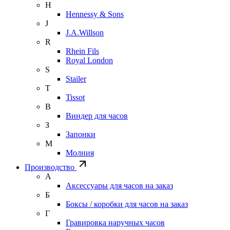
H
Hennessy & Sons
J
J.A.Willson
R
Rhein Fils
Royal London
S
Stailer
T
Tissot
В
Виндер для часов
З
Запонки
М
Молния
Производство
А
Аксессуары для часов на заказ
Б
Боксы / коробки для часов на заказ
Г
Гравировка наручных часов