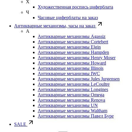
Х
Художественная роспись циферблата
Ч
Часовые циферблаты на заказ
Антикварные механизмы, часы на заказ
А
Антикварные механизмы Agassiz
Антикварные механизмы Cortebert
Антикварные механизмы Elgin
Антикварные механизмы Hampden
Антикварные механизмы Henry Moser
Антикварные механизмы Howard
Антикварные механизмы Illinois
Антикварные механизмы IWC
Антикварные механизмы Jules Jurgensen
Антикварные механизмы LeCoultre
Антикварные механизмы Longines
Антикварные механизмы Omega
Антикварные механизмы Renova
Антикварные механизмы UN
Антикварные механизмы Waltham
Антикварные механизмы Павел Буре
SALE