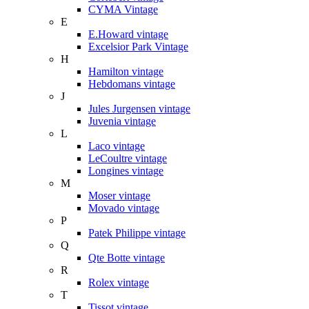
CYMA Vintage
E
E.Howard vintage
Excelsior Park Vintage
H
Hamilton vintage
Hebdomans vintage
J
Jules Jurgensen vintage
Juvenia vintage
L
Laco vintage
LeCoultre vintage
Longines vintage
M
Moser vintage
Movado vintage
P
Patek Philippe vintage
Q
Qte Botte vintage
R
Rolex vintage
T
Tissot vintage