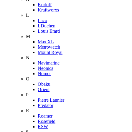
Korloff
Kraftworxs
L
Laco
LDuchen
Louis Erard
M
Max XL
Metrowatch
Mount Royal
N
Navimarine
Neonica
Nomos
O
Obaku
Orient
P
Pierre Lannier
Predator
R
Roamer
Rosefield
RSW
S