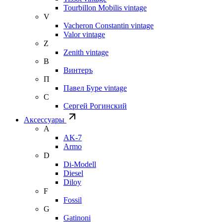
Tourbillon Mobilis vintage
V
Vacheron Constantin vintage
Valor vintage
Z
Zenith vintage
В
Винтеръ
П
Павел Буре vintage
С
Сергей Рогинский
Аксессуары
A
AK-7
Armo
D
Di-Modell
Diesel
Diloy
F
Fossil
G
Gatinoni