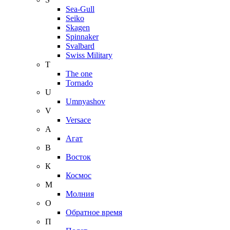
Sea-Gull
Seiko
Skagen
Spinnaker
Svalbard
Swiss Military
T
The one
Tornado
U
Umnyashov
V
Versace
А
Агат
В
Восток
К
Космос
М
Молния
О
Обратное время
П