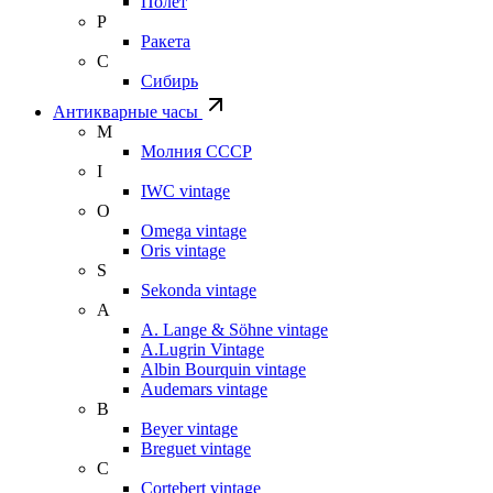
Полет
Р
Ракета
С
Сибирь
Антикварные часы
М
Молния СССР
I
IWC vintage
O
Omega vintage
Oris vintage
S
Sekonda vintage
A
A. Lange & Söhne vintage
A.Lugrin Vintage
Albin Bourquin vintage
Audemars vintage
B
Beyer vintage
Breguet vintage
C
Cortebert vintage