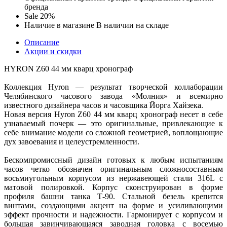
бренда
Sale
20%
Наличие в магазине
В наличии на складе
Описание
Акции и скидки
HYRON Z60 44 мм кварц хронограф
Коллекция Hyron — результат творческой коллаборации
Челябинского часового завода «Молния» и всемирно
известного дизайнера часов и часовщика Йорга Хайзека.
Новая версия Hyron Z60 44 мм кварц хронограф несет в себе
узнаваемый почерк — это оригинальные, привлекающие к
себе внимание модели со сложной геометрией, воплощающие
дух завоевания и целеустремленности.
Бескомпромиссный дизайн готовых к любым испытаниям
часов четко обозначен оригинальным сложносоставным
восьмиугольным корпусом из нержавеющей стали 316L с
матовой полировкой. Корпус сконструирован в форме
профиля башни танка Т-90. Стальной безель крепится
винтами, создающими акцент на форме и усиливающими
эффект прочности и надежности. Гармонирует с корпусом и
большая завинчивающаяся заводная головка с восемью