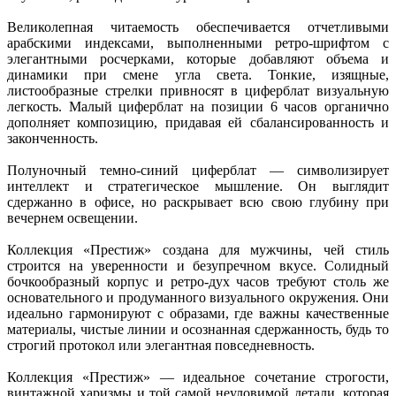
Великолепная читаемость обеспечивается отчетливыми
арабскими индексами, выполненными ретро-шрифтом с
элегантными росчерками, которые добавляют объема и
динамики при смене угла света. Тонкие, изящные,
листообразные стрелки привносят в циферблат визуальную
легкость. Малый циферблат на позиции 6 часов органично
дополняет композицию, придавая ей сбалансированность и
законченность.
Полуночный темно-синий циферблат — символизирует
интеллект и стратегическое мышление. Он выглядит
сдержанно в офисе, но раскрывает всю свою глубину при
вечернем освещении.
Коллекция «Престиж» создана для мужчины, чей стиль
строится на уверенности и безупречном вкусе. Солидный
бочкообразный корпус и ретро-дух часов требуют столь же
основательного и продуманного визуального окружения. Они
идеально гармонируют с образами, где важны качественные
материалы, чистые линии и осознанная сдержанность, будь то
строгий протокол или элегантная повседневность.
Коллекция «Престиж» — идеальное сочетание строгости,
винтажной харизмы и той самой неуловимой детали, которая