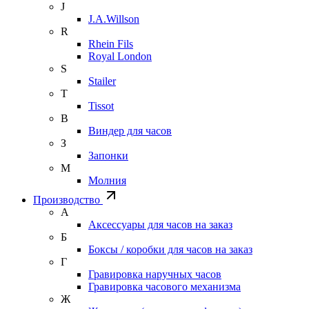
J
J.A.Willson
R
Rhein Fils
Royal London
S
Stailer
T
Tissot
В
Виндер для часов
З
Запонки
М
Молния
Производство
А
Аксессуары для часов на заказ
Б
Боксы / коробки для часов на заказ
Г
Гравировка наручных часов
Гравировка часового механизма
Ж