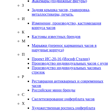
Жакемары (подвижные фигуры)
З
Задняя крышка часов, гравировка,
металлостикеры, печать.
И
Изменение, производство, кастомизация
корпуса часов
К
Кастомы известных брендов
М
Марьяжи (перенос карманных часов в
наручные корпуса)
П
Проект ИС-20-16 (Иосиф Сталин)
Производство индивидуальных часов с нуля
Производство индивидуальных часовых
стрелок
Р
Реставрация антикварных и современных
часов
Российские мини бренды
С
Скелетизирование циферблата часов
Х
Художественная роспись циферблата