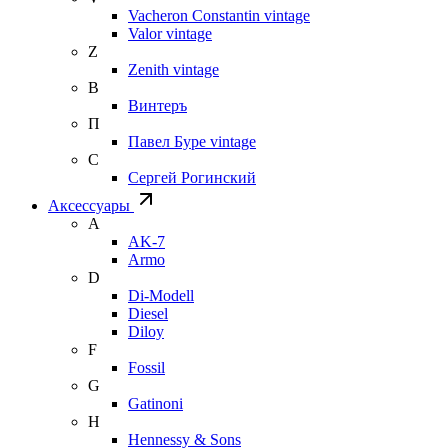
Vacheron Constantin vintage
Valor vintage
Z
Zenith vintage
В
Винтеръ
П
Павел Буре vintage
С
Сергей Рогинский
Аксессуары
A
AK-7
Armo
D
Di-Modell
Diesel
Diloy
F
Fossil
G
Gatinoni
H
Hennessy & Sons