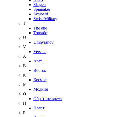
Skagen
Spinnaker
Svalbard
Swiss Military
T
The one
Tornado
U
Umnyashov
V
Versace
А
Агат
В
Восток
К
Космос
М
Молния
О
Обратное время
П
Полет
Р