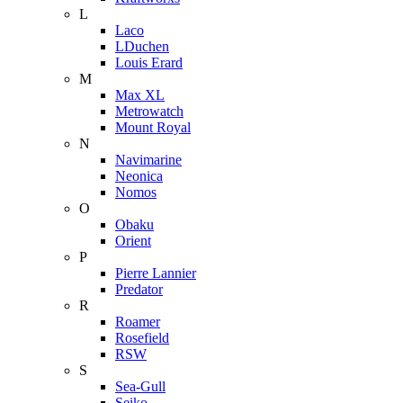
L
Laco
LDuchen
Louis Erard
M
Max XL
Metrowatch
Mount Royal
N
Navimarine
Neonica
Nomos
O
Obaku
Orient
P
Pierre Lannier
Predator
R
Roamer
Rosefield
RSW
S
Sea-Gull
Seiko