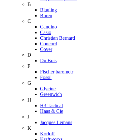
B
Blauling
Buren
C
Candino
Casio
Christian Bernard
Concord
Cover
D
Du Bois
F
Fischer barometr
Fossil
G
Glycine
Greenwich
H
H3 Tactical
Haas & Cie
J
Jacques Lemans
K
Korloff
Kraftworxs