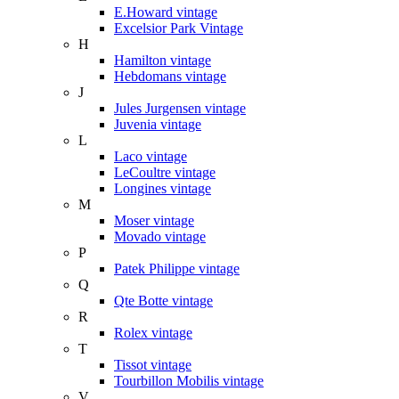
E.Howard vintage
Excelsior Park Vintage
H
Hamilton vintage
Hebdomans vintage
J
Jules Jurgensen vintage
Juvenia vintage
L
Laco vintage
LeCoultre vintage
Longines vintage
M
Moser vintage
Movado vintage
P
Patek Philippe vintage
Q
Qte Botte vintage
R
Rolex vintage
T
Tissot vintage
Tourbillon Mobilis vintage
V