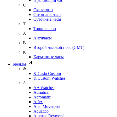
Прыгающий час
С
Скелетоны
Стимпанк часы
Суточные часы
Т
Тонкие часы
А
Античасы
В
Второй часовой пояс (GMT)
К
Карманные часы
Бренды
&
& Casio Custom
& Custom Watches
A
AA Watches
Adriatica
Aeromatic
Alfex
Altai Movement
Aquatico
Auguste Reymond