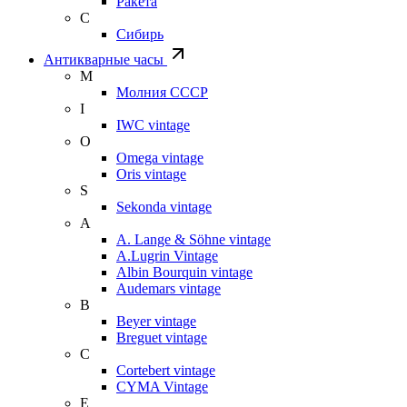
Ракета
С
Сибирь
Антикварные часы
М
Молния СССР
I
IWC vintage
O
Omega vintage
Oris vintage
S
Sekonda vintage
A
A. Lange & Söhne vintage
A.Lugrin Vintage
Albin Bourquin vintage
Audemars vintage
B
Beyer vintage
Breguet vintage
C
Cortebert vintage
CYMA Vintage
E