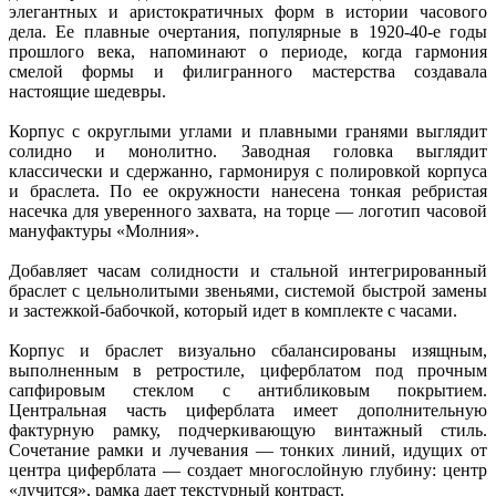
элегантных и аристократичных форм в истории часового
дела. Ее плавные очертания, популярные в 1920-40-е годы
прошлого века, напоминают о периоде, когда гармония
смелой формы и филигранного мастерства создавала
настоящие шедевры.
Корпус с округлыми углами и плавными гранями выглядит
солидно и монолитно. Заводная головка выглядит
классически и сдержанно, гармонируя с полировкой корпуса
и браслета. По ее окружности нанесена тонкая ребристая
насечка для уверенного захвата, на торце — логотип часовой
мануфактуры «Молния».
Добавляет часам солидности и стальной интегрированный
браслет с цельнолитыми звеньями, системой быстрой замены
и застежкой-бабочкой, который идет в комплекте с часами.
Корпус и браслет визуально сбалансированы изящным,
выполненным в ретростиле, циферблатом под прочным
сапфировым стеклом с антибликовым покрытием.
Центральная часть циферблата имеет дополнительную
фактурную рамку, подчеркивающую винтажный стиль.
Сочетание рамки и лучевания — тонких линий, идущих от
центра циферблата — создает многослойную глубину: центр
«лучится», рамка дает текстурный контраст.