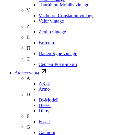
Tourbillon Mobilis vintage
V
Vacheron Constantin vintage
Valor vintage
Z
Zenith vintage
В
Винтеръ
П
Павел Буре vintage
С
Сергей Рогинский
Аксессуары
A
AK-7
Armo
D
Di-Modell
Diesel
Diloy
F
Fossil
G
Gatinoni