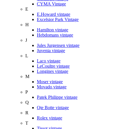
CYMA Vintage
E
E.Howard vintage
Excelsior Park Vintage
H
Hamilton vintage
Hebdomans vintage
J
Jules Jurgensen vintage
Juvenia vintage
L
Laco vintage
LeCoultre vintage
Longines vintage
M
Moser vintage
Movado vintage
P
Patek Philippe vintage
Q
Qte Botte vintage
R
Rolex vintage
T
Tissot vintage