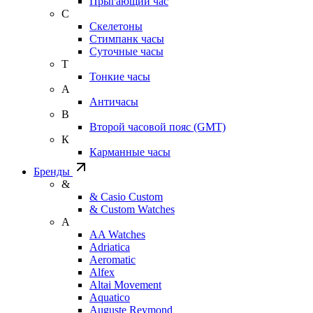
Прыгающий час
С
Скелетоны
Стимпанк часы
Суточные часы
Т
Тонкие часы
А
Античасы
В
Второй часовой пояс (GMT)
К
Карманные часы
Бренды
&
& Casio Custom
& Custom Watches
A
AA Watches
Adriatica
Aeromatic
Alfex
Altai Movement
Aquatico
Auguste Reymond