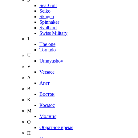
Sea-Gull
Seiko
Skagen
Spinnaker
Svalbard
Swiss Military
T
The one
Tornado
U
Umnyashov
V
Versace
А
Агат
В
Восток
К
Космос
М
Молния
О
Обратное время
П