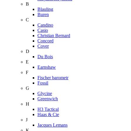
B
Blauling
Buren
C
Candino
Casio
Christian Bernard
Concord
Cover
D
Du Bois
E
Earnshaw
F
Fischer barometr
Fossil
G
Glycine
Greenwich
H
H3 Tactical
Haas & Cie
J
Jacques Lemans
K