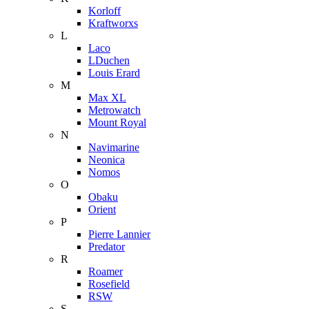
Korloff
Kraftworxs
L
Laco
LDuchen
Louis Erard
M
Max XL
Metrowatch
Mount Royal
N
Navimarine
Neonica
Nomos
O
Obaku
Orient
P
Pierre Lannier
Predator
R
Roamer
Rosefield
RSW
S