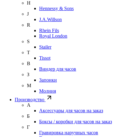
H
Hennessy & Sons
J
J.A.Willson
R
Rhein Fils
Royal London
S
Stailer
T
Tissot
В
Виндер для часов
З
Запонки
М
Молния
Производство
А
Аксессуары для часов на заказ
Б
Боксы / коробки для часов на заказ
Г
Гравировка наручных часов