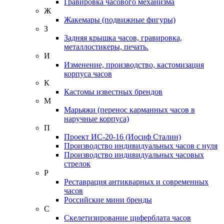
Гравировка часового механизма
Ж
Жакемары (подвижные фигуры)
З
Задняя крышка часов, гравировка,
металлостикеры, печать.
И
Изменение, производство, кастомизация
корпуса часов
К
Кастомы известных брендов
М
Марьяжи (перенос карманных часов в
наручные корпуса)
П
Проект ИС-20-16 (Иосиф Сталин)
Производство индивидуальных часов с нуля
Производство индивидуальных часовых
стрелок
Р
Реставрация антикварных и современных
часов
Российские мини бренды
С
Скелетизирование циферблата часов