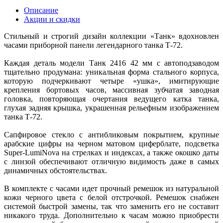
Описание
Акции и скидки
Стильный и строгий дизайн коллекции «Танк» вдохновлен
часами приборной панели легендарного танка Т-72.
Каждая деталь модели Танк 2416 42 мм с автоподзаводом
тщательно продумана: уникальная форма стального корпуса,
которую подчеркивают четыре «ушка», имитирующие
крепления бортовых часов, массивная зубчатая заводная
головка, повторяющая очертания ведущего катка танка,
глухая задняя крышка, украшенная рельефным изображением
танка Т-72.
Сапфировое стекло с антибликовым покрытием, крупные
арабские цифры на черном матовом циферблате, подсветка
Super-LumiNova на стрелках и индексах, а также окошко даты
с линзой обеспечивают отличную видимость даже в самых
динамичных обстоятельствах.
В комплекте с часами идет прочный ремешок из натуральной
кожи черного цвета с белой отстрочкой. Ремешок снабжен
системой быстрой замены, так что заменить его не составит
никакого труда. Дополнительно к часам можно приобрести