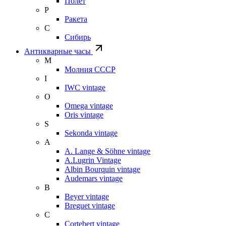
Полет
Р
Ракета
С
Сибирь
Антикварные часы
М
Молния СССР
I
IWC vintage
O
Omega vintage
Oris vintage
S
Sekonda vintage
A
A. Lange & Söhne vintage
A.Lugrin Vintage
Albin Bourquin vintage
Audemars vintage
B
Beyer vintage
Breguet vintage
C
Cortebert vintage