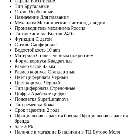
Страна
Российские
Тип
Брутальные
Стиль
Необычные
Назначение
Для плавания
Механизм
Механические с автоподзаводом
Производитель механизма
Россия
Тип механизма
Восток 2416
Функции
С датой
Стекло
Сапфировое
Водостойкость
10 atm
Материал
Сталь с черным покрытием
Форма корпуса
Квадратные
Размер часов
42 мм
Размер корпуса
Стандартные
Цвет циферблата
Черный
Цвет корпуса
Черный
Тип циферблата
Стрелочные
Цифры
Арабские цифры
Подсветка
SuperLuminova
Тип ремешка
Кожа
Срок гарантии
2 года
Официальная гарантия бренда
Официальная гарантия
бренда
Sale
20%
Наличие в магазине
В наличии в ТЦ Бутово Молл