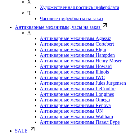
Х
Художественная роспись циферблата
Ч
Часовые циферблаты на заказ
Антикварные механизмы, часы на заказ
А
Антикварные механизмы Agassiz
Антикварные механизмы Cortebert
Антикварные механизмы Elgin
Антикварные механизмы Hampden
Антикварные механизмы Henry Moser
Антикварные механизмы Howard
Антикварные механизмы Illinois
Антикварные механизмы IWC
Антикварные механизмы Jules Jurgensen
Антикварные механизмы LeCoultre
Антикварные механизмы Longines
Антикварные механизмы Omega
Антикварные механизмы Renova
Антикварные механизмы UN
Антикварные механизмы Waltham
Антикварные механизмы Павел Буре
SALE