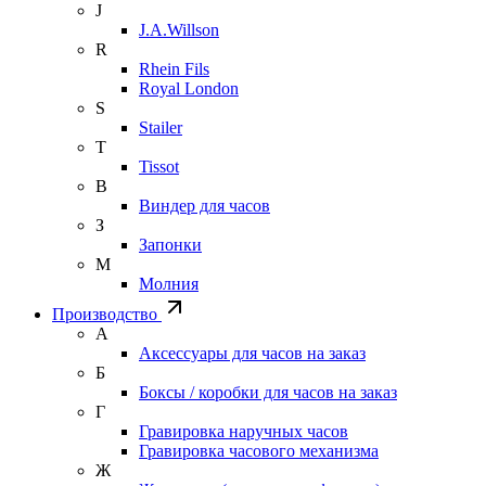
J
J.A.Willson
R
Rhein Fils
Royal London
S
Stailer
T
Tissot
В
Виндер для часов
З
Запонки
М
Молния
Производство
А
Аксессуары для часов на заказ
Б
Боксы / коробки для часов на заказ
Г
Гравировка наручных часов
Гравировка часового механизма
Ж