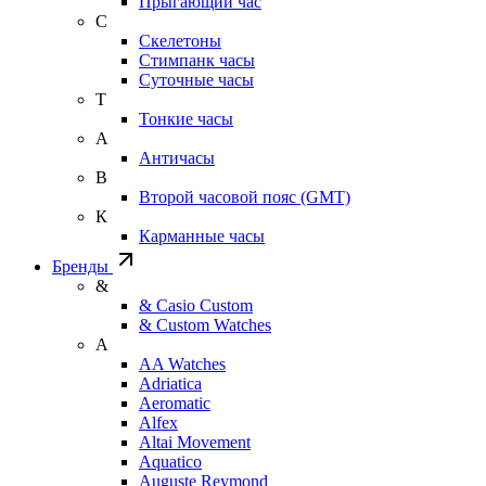
Прыгающий час
С
Скелетоны
Стимпанк часы
Суточные часы
Т
Тонкие часы
А
Античасы
В
Второй часовой пояс (GMT)
К
Карманные часы
Бренды
&
& Casio Custom
& Custom Watches
A
AA Watches
Adriatica
Aeromatic
Alfex
Altai Movement
Aquatico
Auguste Reymond