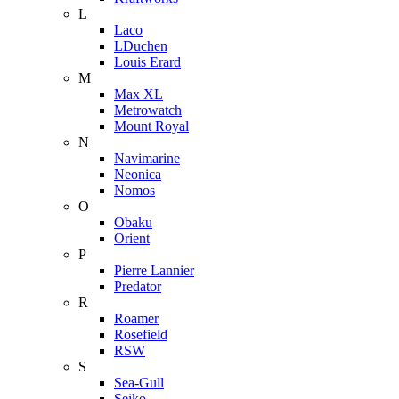
L
Laco
LDuchen
Louis Erard
M
Max XL
Metrowatch
Mount Royal
N
Navimarine
Neonica
Nomos
O
Obaku
Orient
P
Pierre Lannier
Predator
R
Roamer
Rosefield
RSW
S
Sea-Gull
Seiko