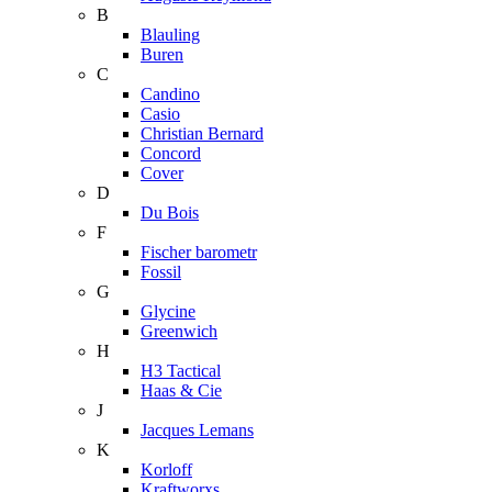
B
Blauling
Buren
C
Candino
Casio
Christian Bernard
Concord
Cover
D
Du Bois
F
Fischer barometr
Fossil
G
Glycine
Greenwich
H
H3 Tactical
Haas & Cie
J
Jacques Lemans
K
Korloff
Kraftworxs