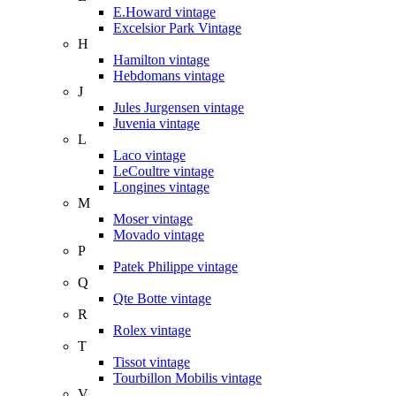
E.Howard vintage
Excelsior Park Vintage
H
Hamilton vintage
Hebdomans vintage
J
Jules Jurgensen vintage
Juvenia vintage
L
Laco vintage
LeCoultre vintage
Longines vintage
M
Moser vintage
Movado vintage
P
Patek Philippe vintage
Q
Qte Botte vintage
R
Rolex vintage
T
Tissot vintage
Tourbillon Mobilis vintage
V