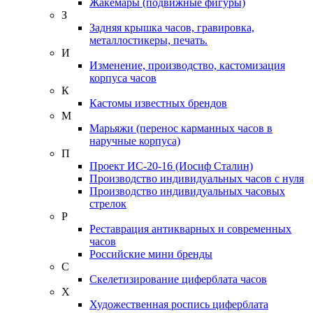
Жакемары (подвижные фигуры)
З
Задняя крышка часов, гравировка,
металлостикеры, печать.
И
Изменение, производство, кастомизация
корпуса часов
К
Кастомы известных брендов
М
Марьяжи (перенос карманных часов в
наручные корпуса)
П
Проект ИС-20-16 (Иосиф Сталин)
Производство индивидуальных часов с нуля
Производство индивидуальных часовых
стрелок
Р
Реставрация антикварных и современных
часов
Российские мини бренды
С
Скелетизирование циферблата часов
Х
Художественная роспись циферблата