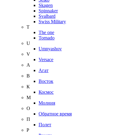
Skagen
Spinnaker
Svalbard
Swiss Military
T
The one
Tornado
U
Umnyashov
V
Versace
А
Агат
В
Восток
К
Космос
М
Молния
О
Обратное время
П
Полет
Р