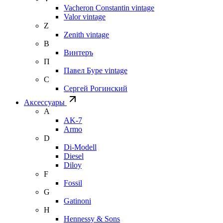
Vacheron Constantin vintage
Valor vintage
Z
Zenith vintage
В
Винтеръ
П
Павел Буре vintage
С
Сергей Рогинский
Аксессуары
A
AK-7
Armo
D
Di-Modell
Diesel
Diloy
F
Fossil
G
Gatinoni
H
Hennessy & Sons