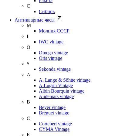
Ракета
С
Сибирь
Антикварные часы
М
Молния СССР
I
IWC vintage
O
Omega vintage
Oris vintage
S
Sekonda vintage
A
A. Lange & Söhne vintage
A.Lugrin Vintage
Albin Bourquin vintage
Audemars vintage
B
Beyer vintage
Breguet vintage
C
Cortebert vintage
CYMA Vintage
E