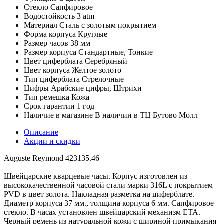
Стекло
Сапфировое
Водостойкость
3 atm
Материал
Сталь с золотым покрытием
Форма корпуса
Круглые
Размер часов
38 мм
Размер корпуса
Стандартные, Тонкие
Цвет циферблата
Серебряный
Цвет корпуса
Желтое золото
Тип циферблата
Стрелочные
Цифры
Арабские цифры, Штрихи
Тип ремешка
Кожа
Срок гарантии
1 год
Наличие в магазине
В наличии в ТЦ Бутово Молл
Описание
Акции и скидки
Auguste Reymond 423135.46
Швейцарские кварцевые часы. Корпус изготовлен из
высококачественной часовой стали марки 316L с покрытием
PVD в цвет золота. Накладная разметка на циферблате.
Диаметр корпуса 37 мм., толщина корпуса 6 мм. Сапфировое
стекло. В часах установлен швейцарский механизм ETA.
Черный ремень из натуральной кожи с шириной примыкания