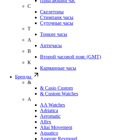
Прыгающий час
С
Скелетоны
Стимпанк часы
Суточные часы
Т
Тонкие часы
А
Античасы
В
Второй часовой пояс (GMT)
К
Карманные часы
Бренды
&
& Casio Custom
& Custom Watches
A
AA Watches
Adriatica
Aeromatic
Alfex
Altai Movement
Aquatico
Auguste Reymond