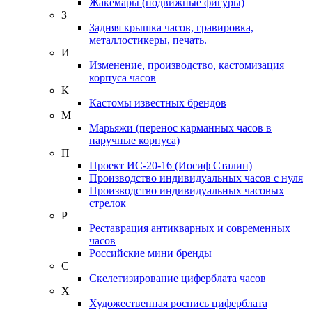
Жакемары (подвижные фигуры)
З
Задняя крышка часов, гравировка,
металлостикеры, печать.
И
Изменение, производство, кастомизация
корпуса часов
К
Кастомы известных брендов
М
Марьяжи (перенос карманных часов в
наручные корпуса)
П
Проект ИС-20-16 (Иосиф Сталин)
Производство индивидуальных часов с нуля
Производство индивидуальных часовых
стрелок
Р
Реставрация антикварных и современных
часов
Российские мини бренды
С
Скелетизирование циферблата часов
Х
Художественная роспись циферблата