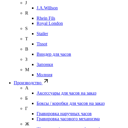
J
J.A.Willson
R
Rhein Fils
Royal London
S
Stailer
T
Tissot
В
Виндер для часов
З
Запонки
М
Молния
Производство
А
Аксессуары для часов на заказ
Б
Боксы / коробки для часов на заказ
Г
Гравировка наручных часов
Гравировка часового механизма
Ж