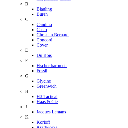
B
Blauling
Buren
C
Candino
Casio
Christian Bernard
Concord
Cover
D
Du Bois
F
Fischer barometr
Fossil
G
Glycine
Greenwich
H
H3 Tactical
Haas & Cie
J
Jacques Lemans
K
Korloff
Kraftworxs