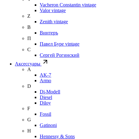
Vacheron Constantin vintage
Valor vintage
Z
Zenith vintage
В
Винтеръ
П
Павел Буре vintage
С
Сергей Рогинский
Аксессуары
A
AK-7
Armo
D
Di-Modell
Diesel
Diloy
F
Fossil
G
Gatinoni
H
Hennessy & Sons