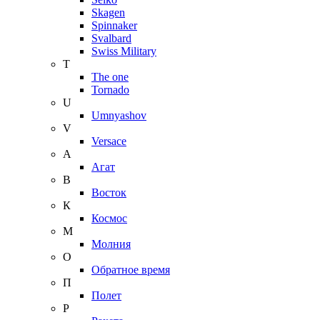
Skagen
Spinnaker
Svalbard
Swiss Military
T
The one
Tornado
U
Umnyashov
V
Versace
А
Агат
В
Восток
К
Космос
М
Молния
О
Обратное время
П
Полет
Р