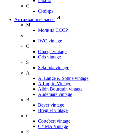
Ракета
С
Сибирь
Антикварные часы
М
Молния СССР
I
IWC vintage
O
Omega vintage
Oris vintage
S
Sekonda vintage
A
A. Lange & Söhne vintage
A.Lugrin Vintage
Albin Bourquin vintage
Audemars vintage
B
Beyer vintage
Breguet vintage
C
Cortebert vintage
CYMA Vintage
E