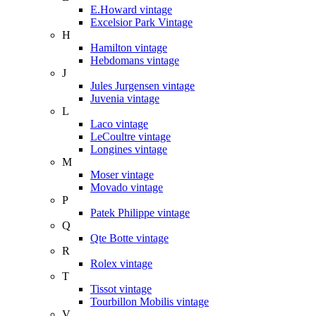
E.Howard vintage
Excelsior Park Vintage
H
Hamilton vintage
Hebdomans vintage
J
Jules Jurgensen vintage
Juvenia vintage
L
Laco vintage
LeCoultre vintage
Longines vintage
M
Moser vintage
Movado vintage
P
Patek Philippe vintage
Q
Qte Botte vintage
R
Rolex vintage
T
Tissot vintage
Tourbillon Mobilis vintage
V