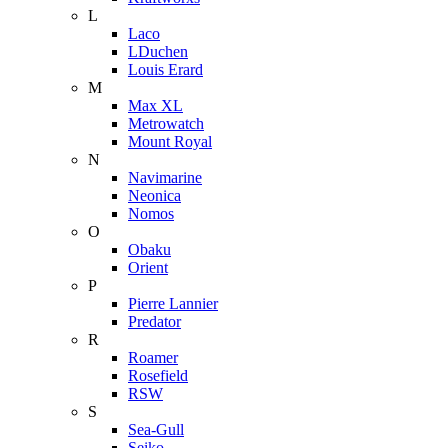
L
Laco
LDuchen
Louis Erard
M
Max XL
Metrowatch
Mount Royal
N
Navimarine
Neonica
Nomos
O
Obaku
Orient
P
Pierre Lannier
Predator
R
Roamer
Rosefield
RSW
S
Sea-Gull
Seiko