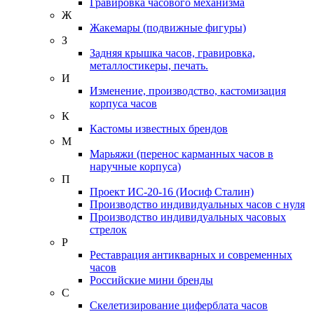
Гравировка часового механизма
Ж
Жакемары (подвижные фигуры)
З
Задняя крышка часов, гравировка,
металлостикеры, печать.
И
Изменение, производство, кастомизация
корпуса часов
К
Кастомы известных брендов
М
Марьяжи (перенос карманных часов в
наручные корпуса)
П
Проект ИС-20-16 (Иосиф Сталин)
Производство индивидуальных часов с нуля
Производство индивидуальных часовых
стрелок
Р
Реставрация антикварных и современных
часов
Российские мини бренды
С
Скелетизирование циферблата часов