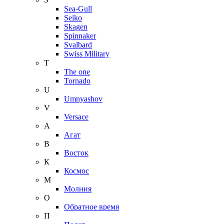
Sea-Gull
Seiko
Skagen
Spinnaker
Svalbard
Swiss Military
T
The one
Tornado
U
Umnyashov
V
Versace
А
Агат
В
Восток
К
Космос
М
Молния
О
Обратное время
П