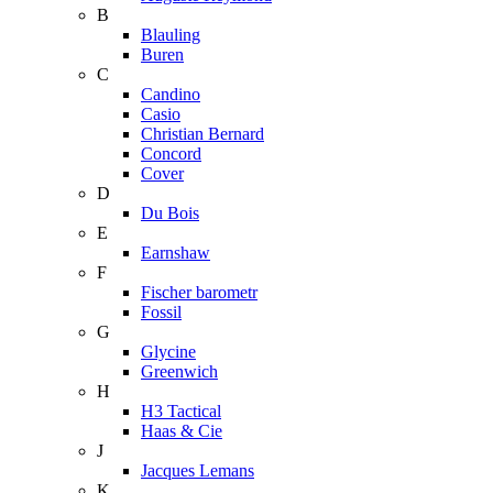
B
Blauling
Buren
C
Candino
Casio
Christian Bernard
Concord
Cover
D
Du Bois
E
Earnshaw
F
Fischer barometr
Fossil
G
Glycine
Greenwich
H
H3 Tactical
Haas & Cie
J
Jacques Lemans
K