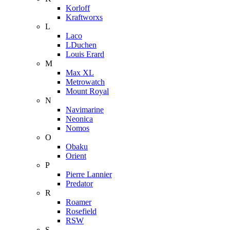
Korloff
Kraftworxs
L
Laco
LDuchen
Louis Erard
M
Max XL
Metrowatch
Mount Royal
N
Navimarine
Neonica
Nomos
O
Obaku
Orient
P
Pierre Lannier
Predator
R
Roamer
Rosefield
RSW
S