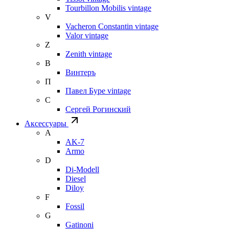
Tourbillon Mobilis vintage
V
Vacheron Constantin vintage
Valor vintage
Z
Zenith vintage
В
Винтеръ
П
Павел Буре vintage
С
Сергей Рогинский
Аксессуары
A
AK-7
Armo
D
Di-Modell
Diesel
Diloy
F
Fossil
G
Gatinoni