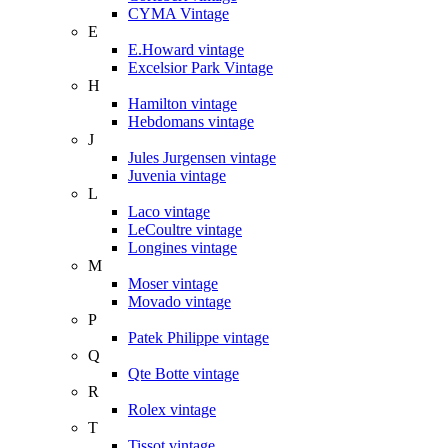
CYMA Vintage
E
E.Howard vintage
Excelsior Park Vintage
H
Hamilton vintage
Hebdomans vintage
J
Jules Jurgensen vintage
Juvenia vintage
L
Laco vintage
LeCoultre vintage
Longines vintage
M
Moser vintage
Movado vintage
P
Patek Philippe vintage
Q
Qte Botte vintage
R
Rolex vintage
T
Tissot vintage