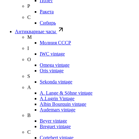
Полет
Р
Ракета
С
Сибирь
Антикварные часы
М
Молния СССР
I
IWC vintage
O
Omega vintage
Oris vintage
S
Sekonda vintage
A
A. Lange & Söhne vintage
A.Lugrin Vintage
Albin Bourquin vintage
Audemars vintage
B
Beyer vintage
Breguet vintage
C
Cortebert vintage