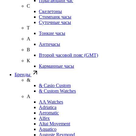
Прыгающий час
С
Скелетоны
Стимпанк часы
Суточные часы
Т
Тонкие часы
А
Античасы
В
Второй часовой пояс (GMT)
К
Карманные часы
Бренды
&
& Casio Custom
& Custom Watches
A
AA Watches
Adriatica
Aeromatic
Alfex
Altai Movement
Aquatico
Auguste Reymond