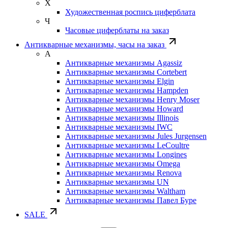
Х
Художественная роспись циферблата
Ч
Часовые циферблаты на заказ
Антикварные механизмы, часы на заказ
А
Антикварные механизмы Agassiz
Антикварные механизмы Cortebert
Антикварные механизмы Elgin
Антикварные механизмы Hampden
Антикварные механизмы Henry Moser
Антикварные механизмы Howard
Антикварные механизмы Illinois
Антикварные механизмы IWC
Антикварные механизмы Jules Jurgensen
Антикварные механизмы LeCoultre
Антикварные механизмы Longines
Антикварные механизмы Omega
Антикварные механизмы Renova
Антикварные механизмы UN
Антикварные механизмы Waltham
Антикварные механизмы Павел Буре
SALE