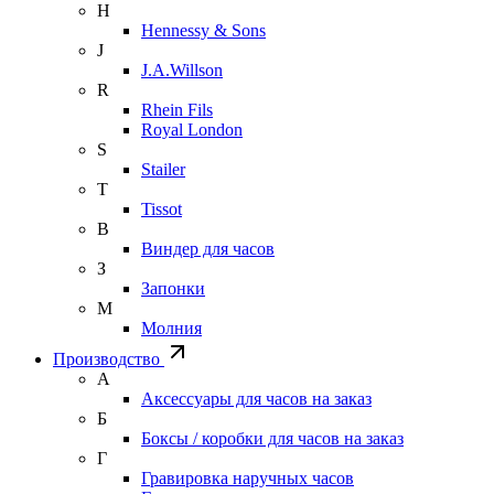
H
Hennessy & Sons
J
J.A.Willson
R
Rhein Fils
Royal London
S
Stailer
T
Tissot
В
Виндер для часов
З
Запонки
М
Молния
Производство
А
Аксессуары для часов на заказ
Б
Боксы / коробки для часов на заказ
Г
Гравировка наручных часов