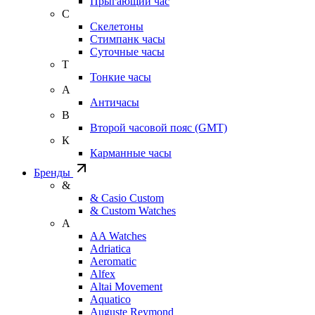
Прыгающий час
С
Скелетоны
Стимпанк часы
Суточные часы
Т
Тонкие часы
А
Античасы
В
Второй часовой пояс (GMT)
К
Карманные часы
Бренды
&
& Casio Custom
& Custom Watches
A
AA Watches
Adriatica
Aeromatic
Alfex
Altai Movement
Aquatico
Auguste Reymond