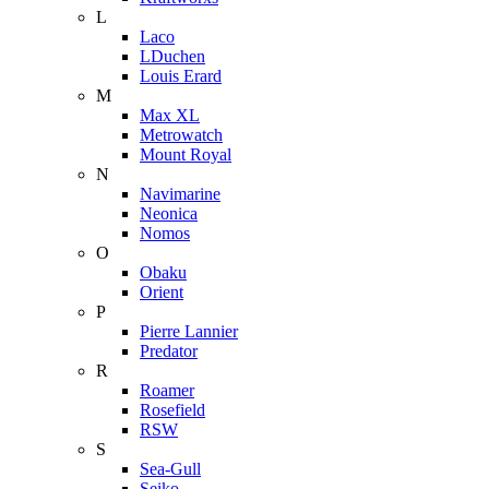
L
Laco
LDuchen
Louis Erard
M
Max XL
Metrowatch
Mount Royal
N
Navimarine
Neonica
Nomos
O
Obaku
Orient
P
Pierre Lannier
Predator
R
Roamer
Rosefield
RSW
S
Sea-Gull
Seiko