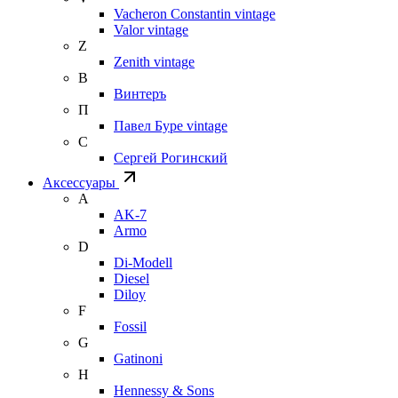
Vacheron Constantin vintage
Valor vintage
Z
Zenith vintage
В
Винтеръ
П
Павел Буре vintage
С
Сергей Рогинский
Аксессуары
A
AK-7
Armo
D
Di-Modell
Diesel
Diloy
F
Fossil
G
Gatinoni
H
Hennessy & Sons