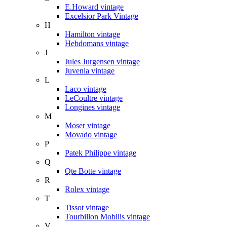
E.Howard vintage
Excelsior Park Vintage
H
Hamilton vintage
Hebdomans vintage
J
Jules Jurgensen vintage
Juvenia vintage
L
Laco vintage
LeCoultre vintage
Longines vintage
M
Moser vintage
Movado vintage
P
Patek Philippe vintage
Q
Qte Botte vintage
R
Rolex vintage
T
Tissot vintage
Tourbillon Mobilis vintage
V