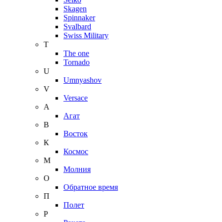
Skagen
Spinnaker
Svalbard
Swiss Military
T
The one
Tornado
U
Umnyashov
V
Versace
А
Агат
В
Восток
К
Космос
М
Молния
О
Обратное время
П
Полет
Р