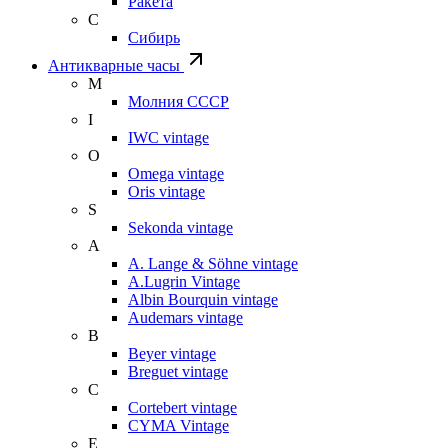
Ракета
С
Сибирь
Антикварные часы
М
Молния СССР
I
IWC vintage
O
Omega vintage
Oris vintage
S
Sekonda vintage
A
A. Lange & Söhne vintage
A.Lugrin Vintage
Albin Bourquin vintage
Audemars vintage
B
Beyer vintage
Breguet vintage
C
Cortebert vintage
CYMA Vintage
E