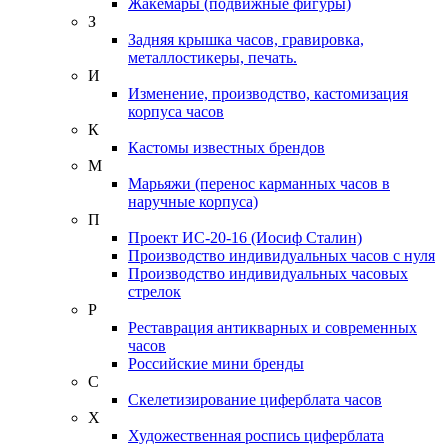
Жакемары (подвижные фигуры)
З
Задняя крышка часов, гравировка,
металлостикеры, печать.
И
Изменение, производство, кастомизация
корпуса часов
К
Кастомы известных брендов
М
Марьяжи (перенос карманных часов в
наручные корпуса)
П
Проект ИС-20-16 (Иосиф Сталин)
Производство индивидуальных часов с нуля
Производство индивидуальных часовых
стрелок
Р
Реставрация антикварных и современных
часов
Российские мини бренды
С
Скелетизирование циферблата часов
Х
Художественная роспись циферблата