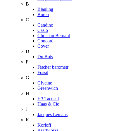
B
Blauling
Buren
C
Candino
Casio
Christian Bernard
Concord
Cover
D
Du Bois
F
Fischer barometr
Fossil
G
Glycine
Greenwich
H
H3 Tactical
Haas & Cie
J
Jacques Lemans
K
Korloff
Kraftworxs