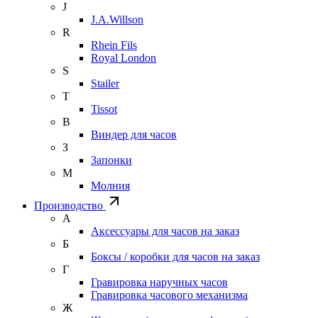
J
J.A.Willson
R
Rhein Fils
Royal London
S
Stailer
T
Tissot
В
Виндер для часов
З
Запонки
М
Молния
Производство
А
Аксессуары для часов на заказ
Б
Боксы / коробки для часов на заказ
Г
Гравировка наручных часов
Гравировка часового механизма
Ж