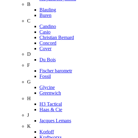
B
Blauling
Buren
C
Candino
Casio
Christian Bernard
Concord
Cover
D
Du Bois
F
Fischer barometr
Fossil
G
Glycine
Greenwich
H
H3 Tactical
Haas & Cie
J
Jacques Lemans
K
Korloff
Kraftworxs