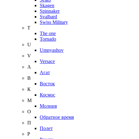
Skagen
Spinnaker
Svalbard
Swiss Military
T
The one
Tornado
U
Umnyashov
V
Versace
А
Агат
В
Восток
К
Космос
М
Молния
О
Обратное время
П
Полет
Р