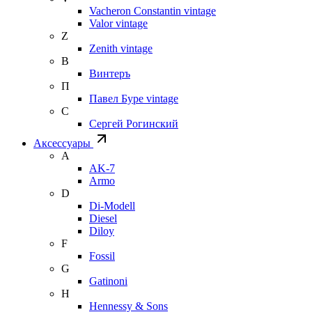
Vacheron Constantin vintage
Valor vintage
Z
Zenith vintage
В
Винтеръ
П
Павел Буре vintage
С
Сергей Рогинский
Аксессуары
A
AK-7
Armo
D
Di-Modell
Diesel
Diloy
F
Fossil
G
Gatinoni
H
Hennessy & Sons