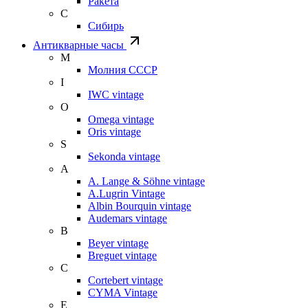
Ракета
С
Сибирь
Антикварные часы
М
Молния СССР
I
IWC vintage
O
Omega vintage
Oris vintage
S
Sekonda vintage
A
A. Lange & Söhne vintage
A.Lugrin Vintage
Albin Bourquin vintage
Audemars vintage
B
Beyer vintage
Breguet vintage
C
Cortebert vintage
CYMA Vintage
E