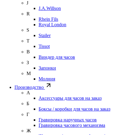
J
J.A.Willson
R
Rhein Fils
Royal London
S
Stailer
T
Tissot
В
Виндер для часов
З
Запонки
М
Молния
Производство
А
Аксессуары для часов на заказ
Б
Боксы / коробки для часов на заказ
Г
Гравировка наручных часов
Гравировка часового механизма
Ж