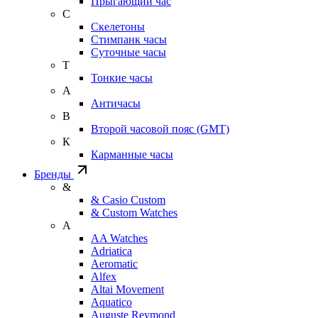
Прыгающий час
С
Скелетоны
Стимпанк часы
Суточные часы
Т
Тонкие часы
А
Античасы
В
Второй часовой пояс (GMT)
К
Карманные часы
Бренды
&
& Casio Custom
& Custom Watches
A
AA Watches
Adriatica
Aeromatic
Alfex
Altai Movement
Aquatico
Auguste Reymond