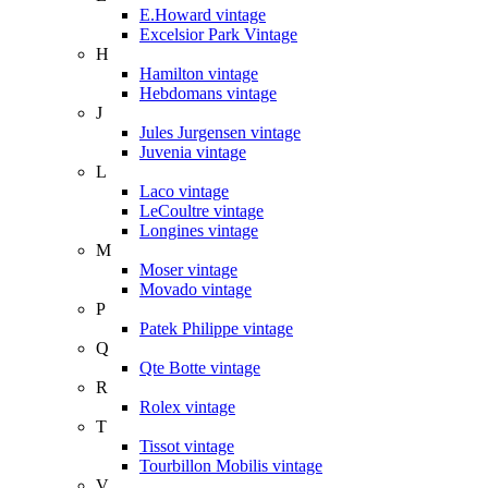
E.Howard vintage
Excelsior Park Vintage
H
Hamilton vintage
Hebdomans vintage
J
Jules Jurgensen vintage
Juvenia vintage
L
Laco vintage
LeCoultre vintage
Longines vintage
M
Moser vintage
Movado vintage
P
Patek Philippe vintage
Q
Qte Botte vintage
R
Rolex vintage
T
Tissot vintage
Tourbillon Mobilis vintage
V