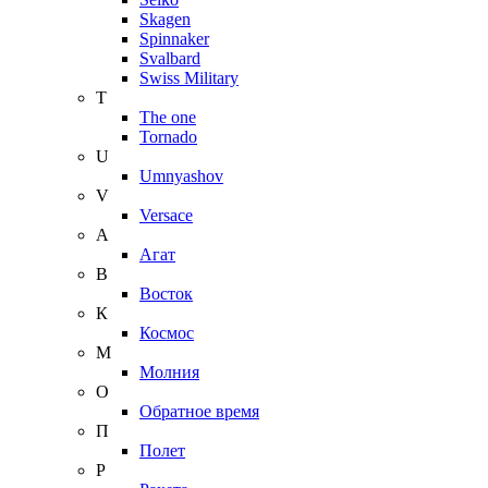
Skagen
Spinnaker
Svalbard
Swiss Military
T
The one
Tornado
U
Umnyashov
V
Versace
А
Агат
В
Восток
К
Космос
М
Молния
О
Обратное время
П
Полет
Р