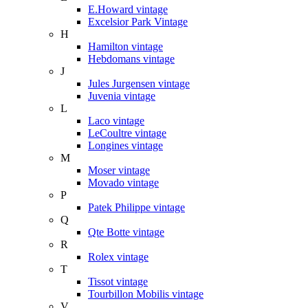
E.Howard vintage
Excelsior Park Vintage
H
Hamilton vintage
Hebdomans vintage
J
Jules Jurgensen vintage
Juvenia vintage
L
Laco vintage
LeCoultre vintage
Longines vintage
M
Moser vintage
Movado vintage
P
Patek Philippe vintage
Q
Qte Botte vintage
R
Rolex vintage
T
Tissot vintage
Tourbillon Mobilis vintage
V