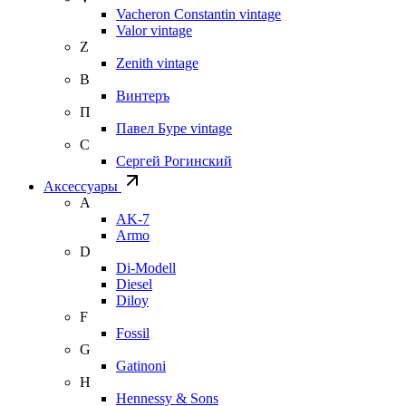
Vacheron Constantin vintage
Valor vintage
Z
Zenith vintage
В
Винтеръ
П
Павел Буре vintage
С
Сергей Рогинский
Аксессуары
A
AK-7
Armo
D
Di-Modell
Diesel
Diloy
F
Fossil
G
Gatinoni
H
Hennessy & Sons