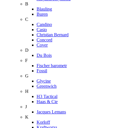
B
Blauling
Buren
C
Candino
Casio
Christian Bernard
Concord
Cover
D
Du Bois
F
Fischer barometr
Fossil
G
Glycine
Greenwich
H
H3 Tactical
Haas & Cie
J
Jacques Lemans
K
Korloff
Kraftworxs