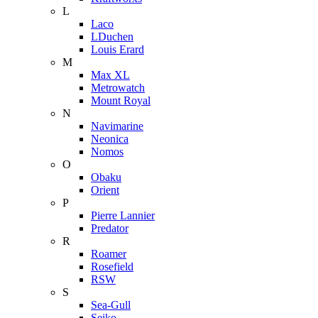
L
Laco
LDuchen
Louis Erard
M
Max XL
Metrowatch
Mount Royal
N
Navimarine
Neonica
Nomos
O
Obaku
Orient
P
Pierre Lannier
Predator
R
Roamer
Rosefield
RSW
S
Sea-Gull
Seiko