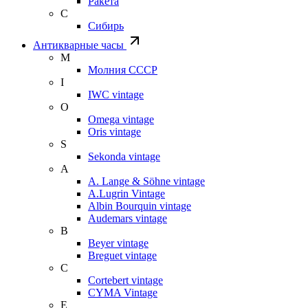
Ракета
С
Сибирь
Антикварные часы
М
Молния СССР
I
IWC vintage
O
Omega vintage
Oris vintage
S
Sekonda vintage
A
A. Lange & Söhne vintage
A.Lugrin Vintage
Albin Bourquin vintage
Audemars vintage
B
Beyer vintage
Breguet vintage
C
Cortebert vintage
CYMA Vintage
E