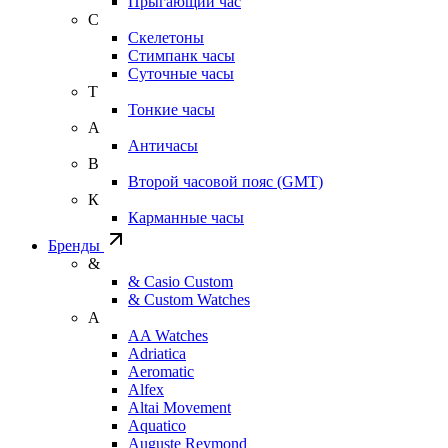
Прыгающий час
С
Скелетоны
Стимпанк часы
Суточные часы
Т
Тонкие часы
А
Античасы
В
Второй часовой пояс (GMT)
К
Карманные часы
Бренды
&
& Casio Custom
& Custom Watches
A
AA Watches
Adriatica
Aeromatic
Alfex
Altai Movement
Aquatico
Auguste Reymond