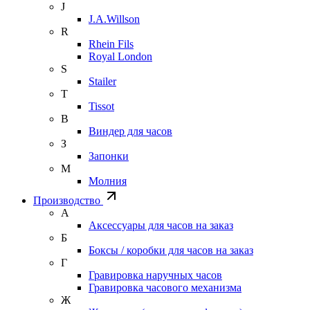
J
J.A.Willson
R
Rhein Fils
Royal London
S
Stailer
T
Tissot
В
Виндер для часов
З
Запонки
М
Молния
Производство
А
Аксессуары для часов на заказ
Б
Боксы / коробки для часов на заказ
Г
Гравировка наручных часов
Гравировка часового механизма
Ж