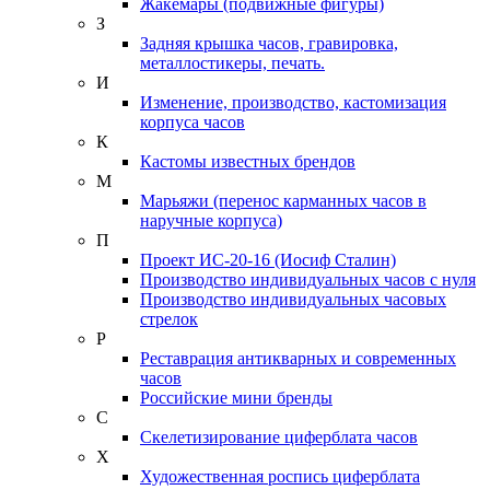
Жакемары (подвижные фигуры)
З
Задняя крышка часов, гравировка,
металлостикеры, печать.
И
Изменение, производство, кастомизация
корпуса часов
К
Кастомы известных брендов
М
Марьяжи (перенос карманных часов в
наручные корпуса)
П
Проект ИС-20-16 (Иосиф Сталин)
Производство индивидуальных часов с нуля
Производство индивидуальных часовых
стрелок
Р
Реставрация антикварных и современных
часов
Российские мини бренды
С
Скелетизирование циферблата часов
Х
Художественная роспись циферблата