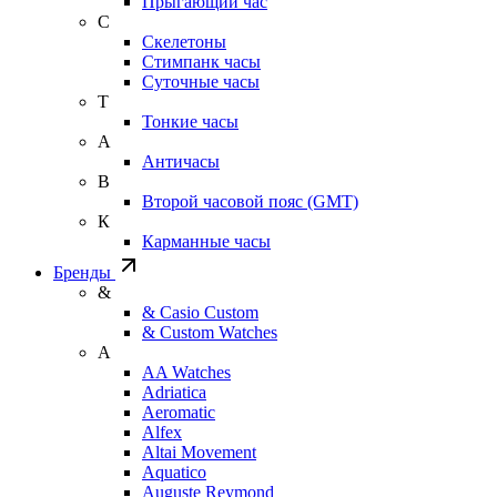
Прыгающий час
С
Скелетоны
Стимпанк часы
Суточные часы
Т
Тонкие часы
А
Античасы
В
Второй часовой пояс (GMT)
К
Карманные часы
Бренды
&
& Casio Custom
& Custom Watches
A
AA Watches
Adriatica
Aeromatic
Alfex
Altai Movement
Aquatico
Auguste Reymond