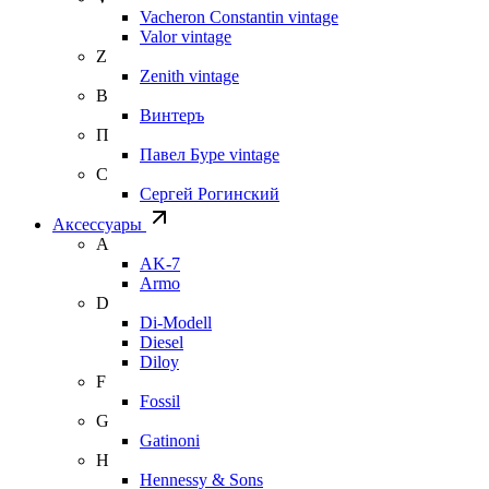
Vacheron Constantin vintage
Valor vintage
Z
Zenith vintage
В
Винтеръ
П
Павел Буре vintage
С
Сергей Рогинский
Аксессуары
A
AK-7
Armo
D
Di-Modell
Diesel
Diloy
F
Fossil
G
Gatinoni
H
Hennessy & Sons