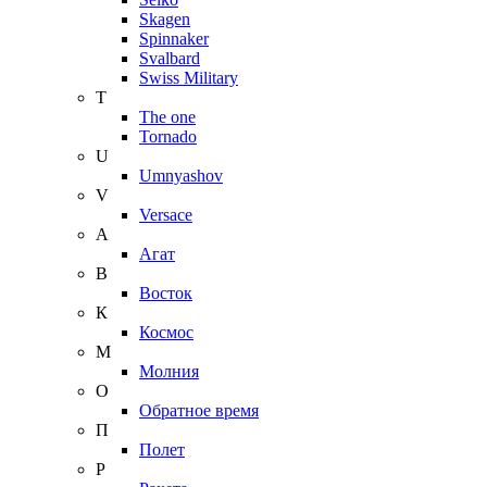
Skagen
Spinnaker
Svalbard
Swiss Military
T
The one
Tornado
U
Umnyashov
V
Versace
А
Агат
В
Восток
К
Космос
М
Молния
О
Обратное время
П
Полет
Р