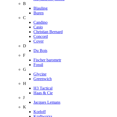
B
Blauling
Buren
C
Candino
Casio
Christian Bernard
Concord
Cover
D
Du Bois
F
Fischer barometr
Fossil
G
Glycine
Greenwich
H
H3 Tactical
Haas & Cie
J
Jacques Lemans
K
Korloff
Kraftworxs