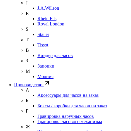
J
J.A.Willson
R
Rhein Fils
Royal London
S
Stailer
T
Tissot
В
Виндер для часов
З
Запонки
М
Молния
Производство
А
Аксессуары для часов на заказ
Б
Боксы / коробки для часов на заказ
Г
Гравировка наручных часов
Гравировка часового механизма
Ж