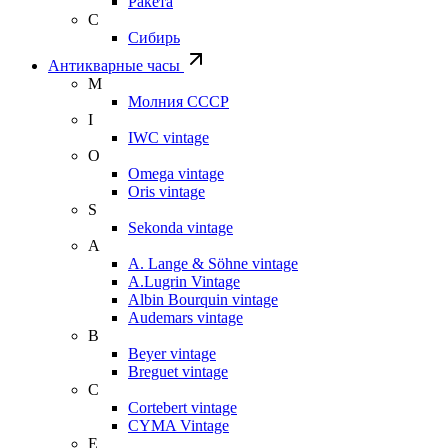
Ракета
С
Сибирь
Антикварные часы
М
Молния СССР
I
IWC vintage
O
Omega vintage
Oris vintage
S
Sekonda vintage
A
A. Lange & Söhne vintage
A.Lugrin Vintage
Albin Bourquin vintage
Audemars vintage
B
Beyer vintage
Breguet vintage
C
Cortebert vintage
CYMA Vintage
E