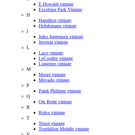
E.Howard vintage
Excelsior Park Vintage
H
Hamilton vintage
Hebdomans vintage
J
Jules Jurgensen vintage
Juvenia vintage
L
Laco vintage
LeCoultre vintage
Longines vintage
M
Moser vintage
Movado vintage
P
Patek Philippe vintage
Q
Qte Botte vintage
R
Rolex vintage
T
Tissot vintage
Tourbillon Mobilis vintage
V