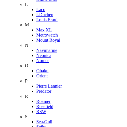
L
Laco
LDuchen
Louis Erard
M
Max XL
Metrowatch
Mount Royal
N
Navimarine
Neonica
Nomos
O
Obaku
Orient
P
Pierre Lannier
Predator
R
Roamer
Rosefield
RSW
S
Sea-Gull
Seiko