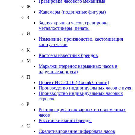
Гравировка часового механизма
Ж
Жакемары (подвижные фигуры)
З
Задняя крышка часов, гравировка,
металлостикеры, печать.
И
Изменение, производство, кастомизация
корпуса часов
К
Кастомы известных брендов
М
Марьяжи (перенос карманных часов в
наручные корпуса)
П
Проект ИС-20-16 (Иосиф Сталин)
Производство индивидуальных часов с нуля
Производство индивидуальных часовых
стрелок
Р
Реставрация антикварных и современных
часов
Российские мини бренды
С
Скелетизирование циферблата часов