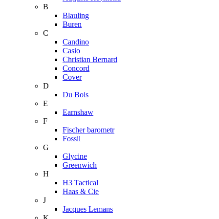
B
Blauling
Buren
C
Candino
Casio
Christian Bernard
Concord
Cover
D
Du Bois
E
Earnshaw
F
Fischer barometr
Fossil
G
Glycine
Greenwich
H
H3 Tactical
Haas & Cie
J
Jacques Lemans
K