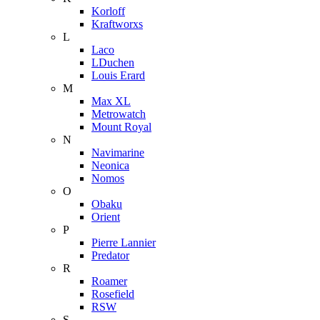
Korloff
Kraftworxs
L
Laco
LDuchen
Louis Erard
M
Max XL
Metrowatch
Mount Royal
N
Navimarine
Neonica
Nomos
O
Obaku
Orient
P
Pierre Lannier
Predator
R
Roamer
Rosefield
RSW
S