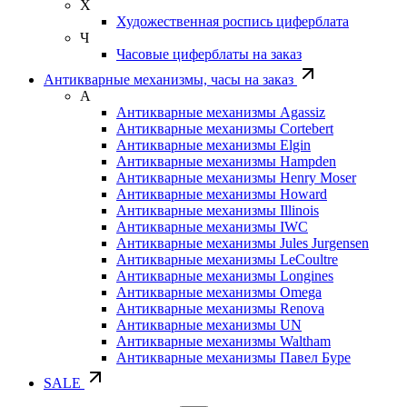
Х
Художественная роспись циферблата
Ч
Часовые циферблаты на заказ
Антикварные механизмы, часы на заказ
А
Антикварные механизмы Agassiz
Антикварные механизмы Cortebert
Антикварные механизмы Elgin
Антикварные механизмы Hampden
Антикварные механизмы Henry Moser
Антикварные механизмы Howard
Антикварные механизмы Illinois
Антикварные механизмы IWC
Антикварные механизмы Jules Jurgensen
Антикварные механизмы LeCoultre
Антикварные механизмы Longines
Антикварные механизмы Omega
Антикварные механизмы Renova
Антикварные механизмы UN
Антикварные механизмы Waltham
Антикварные механизмы Павел Буре
SALE