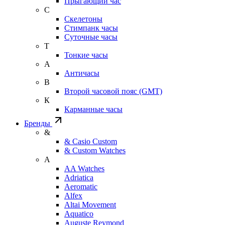
Прыгающий час
С
Скелетоны
Стимпанк часы
Суточные часы
Т
Тонкие часы
А
Античасы
В
Второй часовой пояс (GMT)
К
Карманные часы
Бренды
&
& Casio Custom
& Custom Watches
A
AA Watches
Adriatica
Aeromatic
Alfex
Altai Movement
Aquatico
Auguste Reymond