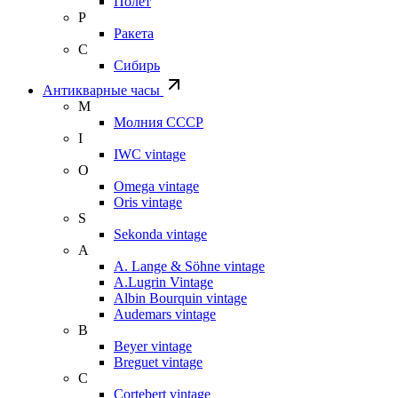
Полет
Р
Ракета
С
Сибирь
Антикварные часы
М
Молния СССР
I
IWC vintage
O
Omega vintage
Oris vintage
S
Sekonda vintage
A
A. Lange & Söhne vintage
A.Lugrin Vintage
Albin Bourquin vintage
Audemars vintage
B
Beyer vintage
Breguet vintage
C
Cortebert vintage