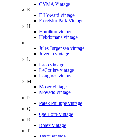
CYMA Vintage
E
E.Howard vintage
Excelsior Park Vintage
H
Hamilton vintage
Hebdomans vintage
J
Jules Jurgensen vintage
Juvenia vintage
L
Laco vintage
LeCoultre vintage
Longines vintage
M
Moser vintage
Movado vintage
P
Patek Philippe vintage
Q
Qte Botte vintage
R
Rolex vintage
T
Tissot vintage