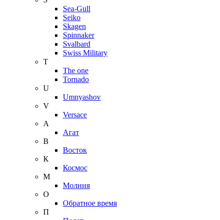
Sea-Gull
Seiko
Skagen
Spinnaker
Svalbard
Swiss Military
T
The one
Tornado
U
Umnyashov
V
Versace
А
Агат
В
Восток
К
Космос
М
Молния
О
Обратное время
П