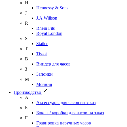
H
Hennessy & Sons
J
J.A.Willson
R
Rhein Fils
Royal London
S
Stailer
T
Tissot
В
Виндер для часов
З
Запонки
М
Молния
Производство
А
Аксессуары для часов на заказ
Б
Боксы / коробки для часов на заказ
Г
Гравировка наручных часов