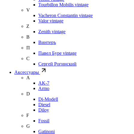
Tourbillon Mobilis vintage
V
Vacheron Constantin vintage
Valor vintage
Z
Zenith vintage
В
Винтеръ
П
Павел Буре vintage
С
Сергей Рогинский
Аксессуары
A
AK-7
Armo
D
Di-Modell
Diesel
Diloy
F
Fossil
G
Gatinoni