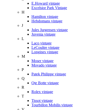
E.Howard vintage
Excelsior Park Vintage
H
Hamilton vintage
Hebdomans vintage
J
Jules Jurgensen vintage
Juvenia vintage
L
Laco vintage
LeCoultre vintage
Longines vintage
M
Moser vintage
Movado vintage
P
Patek Philippe vintage
Q
Qte Botte vintage
R
Rolex vintage
T
Tissot vintage
Tourbillon Mobilis vintage
V