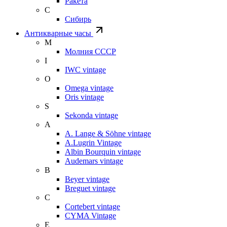
Ракета
С
Сибирь
Антикварные часы
М
Молния СССР
I
IWC vintage
O
Omega vintage
Oris vintage
S
Sekonda vintage
A
A. Lange & Söhne vintage
A.Lugrin Vintage
Albin Bourquin vintage
Audemars vintage
B
Beyer vintage
Breguet vintage
C
Cortebert vintage
CYMA Vintage
E