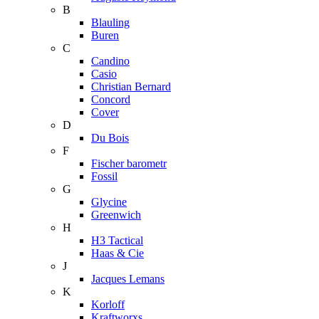
B
Blauling
Buren
C
Candino
Casio
Christian Bernard
Concord
Cover
D
Du Bois
F
Fischer barometr
Fossil
G
Glycine
Greenwich
H
H3 Tactical
Haas & Cie
J
Jacques Lemans
K
Korloff
Kraftworxs