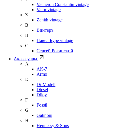
Vacheron Constantin vintage
Valor vintage
Z
Zenith vintage
В
Винтеръ
П
Павел Буре vintage
С
Сергей Рогинский
Аксессуары
A
AK-7
Armo
D
Di-Modell
Diesel
Diloy
F
Fossil
G
Gatinoni
H
Hennessy & Sons