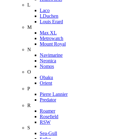
L
Laco
LDuchen
Louis Erard
M
Max XL
Metrowatch
Mount Royal
N
Navimarine
Neonica
Nomos
O
Obaku
Orient
P
Pierre Lannier
Predator
R
Roamer
Rosefield
RSW
S
Sea-Gull
Seiko