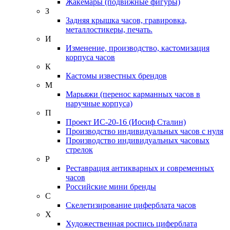
Жакемары (подвижные фигуры)
З
Задняя крышка часов, гравировка,
металлостикеры, печать.
И
Изменение, производство, кастомизация
корпуса часов
К
Кастомы известных брендов
М
Марьяжи (перенос карманных часов в
наручные корпуса)
П
Проект ИС-20-16 (Иосиф Сталин)
Производство индивидуальных часов с нуля
Производство индивидуальных часовых
стрелок
Р
Реставрация антикварных и современных
часов
Российские мини бренды
С
Скелетизирование циферблата часов
Х
Художественная роспись циферблата