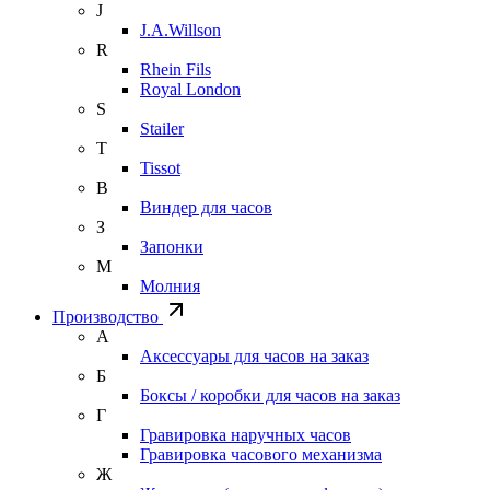
J
J.A.Willson
R
Rhein Fils
Royal London
S
Stailer
T
Tissot
В
Виндер для часов
З
Запонки
М
Молния
Производство
А
Аксессуары для часов на заказ
Б
Боксы / коробки для часов на заказ
Г
Гравировка наручных часов
Гравировка часового механизма
Ж