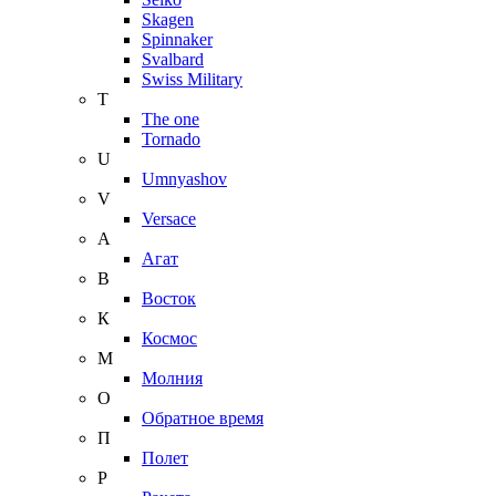
Skagen
Spinnaker
Svalbard
Swiss Military
T
The one
Tornado
U
Umnyashov
V
Versace
А
Агат
В
Восток
К
Космос
М
Молния
О
Обратное время
П
Полет
Р