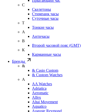
Прыгающий час
С
Скелетоны
Стимпанк часы
Суточные часы
Т
Тонкие часы
А
Античасы
В
Второй часовой пояс (GMT)
К
Карманные часы
Бренды
&
& Casio Custom
& Custom Watches
A
AA Watches
Adriatica
Aeromatic
Alfex
Altai Movement
Aquatico
Auguste Reymond