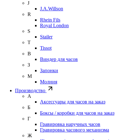
J
J.A.Willson
R
Rhein Fils
Royal London
S
Stailer
T
Tissot
В
Виндер для часов
З
Запонки
М
Молния
Производство
А
Аксессуары для часов на заказ
Б
Боксы / коробки для часов на заказ
Г
Гравировка наручных часов
Гравировка часового механизма
Ж