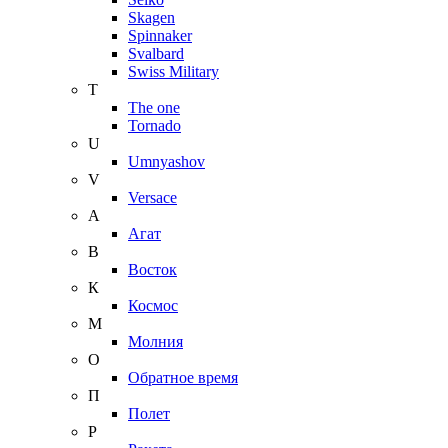
Skagen
Spinnaker
Svalbard
Swiss Military
T
The one
Tornado
U
Umnyashov
V
Versace
А
Агат
В
Восток
К
Космос
М
Молния
О
Обратное время
П
Полет
Р