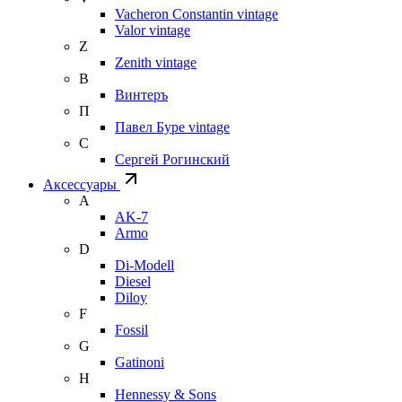
Vacheron Constantin vintage
Valor vintage
Z
Zenith vintage
В
Винтеръ
П
Павел Буре vintage
С
Сергей Рогинский
Аксессуары
A
AK-7
Armo
D
Di-Modell
Diesel
Diloy
F
Fossil
G
Gatinoni
H
Hennessy & Sons