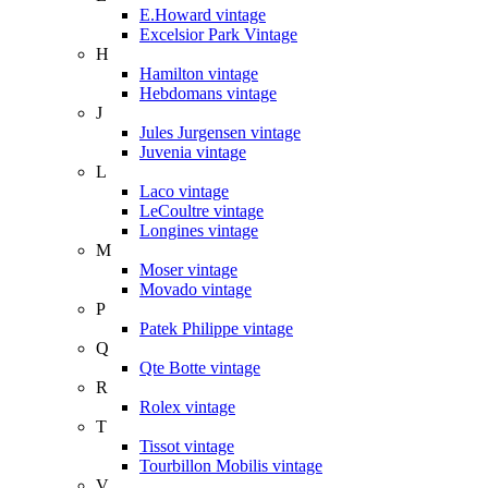
E.Howard vintage
Excelsior Park Vintage
H
Hamilton vintage
Hebdomans vintage
J
Jules Jurgensen vintage
Juvenia vintage
L
Laco vintage
LeCoultre vintage
Longines vintage
M
Moser vintage
Movado vintage
P
Patek Philippe vintage
Q
Qte Botte vintage
R
Rolex vintage
T
Tissot vintage
Tourbillon Mobilis vintage
V