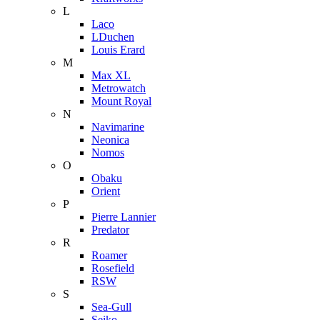
L
Laco
LDuchen
Louis Erard
M
Max XL
Metrowatch
Mount Royal
N
Navimarine
Neonica
Nomos
O
Obaku
Orient
P
Pierre Lannier
Predator
R
Roamer
Rosefield
RSW
S
Sea-Gull
Seiko