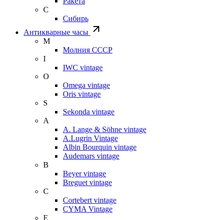
Ракета
С
Сибирь
Антикварные часы
М
Молния СССР
I
IWC vintage
O
Omega vintage
Oris vintage
S
Sekonda vintage
A
A. Lange & Söhne vintage
A.Lugrin Vintage
Albin Bourquin vintage
Audemars vintage
B
Beyer vintage
Breguet vintage
C
Cortebert vintage
CYMA Vintage
E