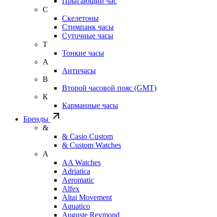
Прыгающий час
С
Скелетоны
Стимпанк часы
Суточные часы
Т
Тонкие часы
А
Античасы
В
Второй часовой пояс (GMT)
К
Карманные часы
Бренды
&
& Casio Custom
& Custom Watches
A
AA Watches
Adriatica
Aeromatic
Alfex
Altai Movement
Aquatico
Auguste Reymond