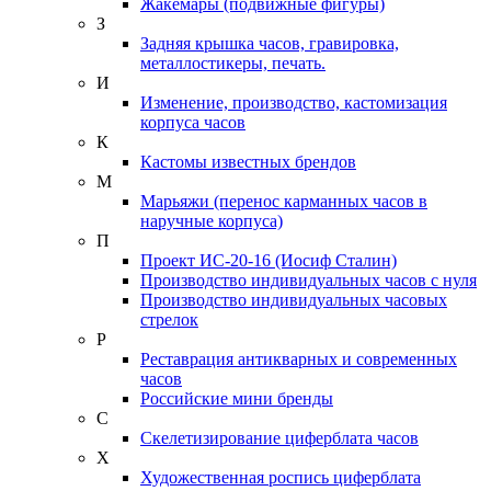
Жакемары (подвижные фигуры)
З
Задняя крышка часов, гравировка,
металлостикеры, печать.
И
Изменение, производство, кастомизация
корпуса часов
К
Кастомы известных брендов
М
Марьяжи (перенос карманных часов в
наручные корпуса)
П
Проект ИС-20-16 (Иосиф Сталин)
Производство индивидуальных часов с нуля
Производство индивидуальных часовых
стрелок
Р
Реставрация антикварных и современных
часов
Российские мини бренды
С
Скелетизирование циферблата часов
Х
Художественная роспись циферблата