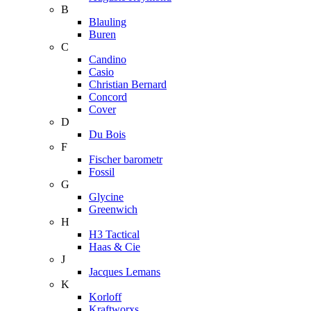
B
Blauling
Buren
C
Candino
Casio
Christian Bernard
Concord
Cover
D
Du Bois
F
Fischer barometr
Fossil
G
Glycine
Greenwich
H
H3 Tactical
Haas & Cie
J
Jacques Lemans
K
Korloff
Kraftworxs