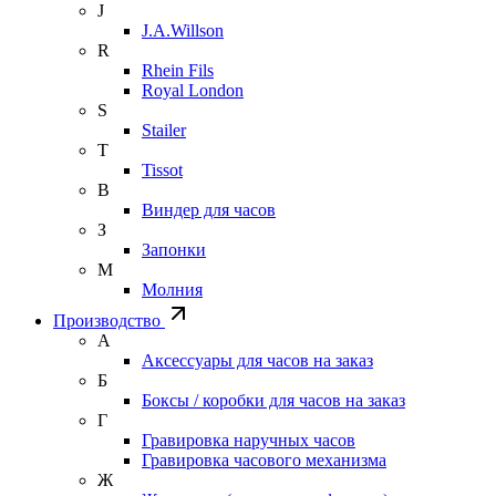
J
J.A.Willson
R
Rhein Fils
Royal London
S
Stailer
T
Tissot
В
Виндер для часов
З
Запонки
М
Молния
Производство
А
Аксессуары для часов на заказ
Б
Боксы / коробки для часов на заказ
Г
Гравировка наручных часов
Гравировка часового механизма
Ж