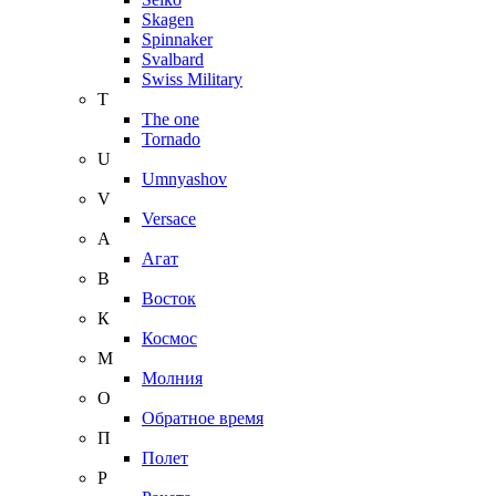
Skagen
Spinnaker
Svalbard
Swiss Military
T
The one
Tornado
U
Umnyashov
V
Versace
А
Агат
В
Восток
К
Космос
М
Молния
О
Обратное время
П
Полет
Р