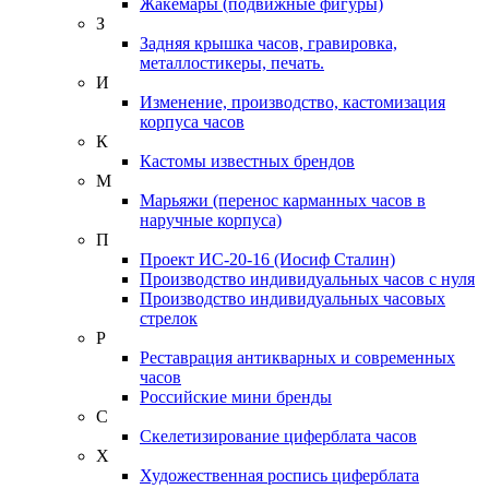
Жакемары (подвижные фигуры)
З
Задняя крышка часов, гравировка,
металлостикеры, печать.
И
Изменение, производство, кастомизация
корпуса часов
К
Кастомы известных брендов
М
Марьяжи (перенос карманных часов в
наручные корпуса)
П
Проект ИС-20-16 (Иосиф Сталин)
Производство индивидуальных часов с нуля
Производство индивидуальных часовых
стрелок
Р
Реставрация антикварных и современных
часов
Российские мини бренды
С
Скелетизирование циферблата часов
Х
Художественная роспись циферблата