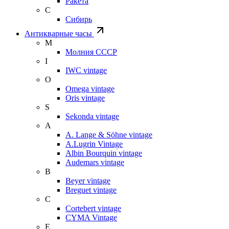
Ракета
С
Сибирь
Антикварные часы
М
Молния СССР
I
IWC vintage
O
Omega vintage
Oris vintage
S
Sekonda vintage
A
A. Lange & Söhne vintage
A.Lugrin Vintage
Albin Bourquin vintage
Audemars vintage
B
Beyer vintage
Breguet vintage
C
Cortebert vintage
CYMA Vintage
E