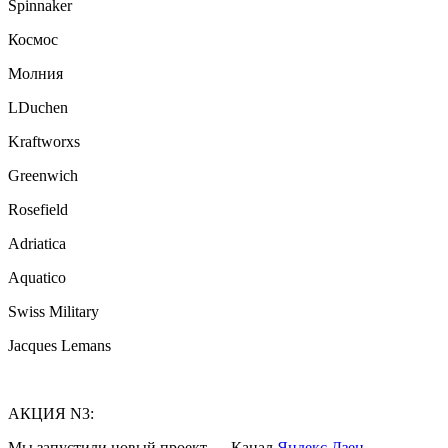
Spinnaker
Космос
Молния
LDuchen
Kraftworxs
Greenwich
Rosefield
Adriatica
Aquatico
Swiss Military
Jacques Lemans
АКЦИЯ N3:
Мы запустили новый проект — Канал
Яндекс Дзен
.