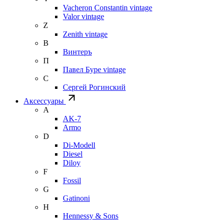
Vacheron Constantin vintage
Valor vintage
Z
Zenith vintage
В
Винтеръ
П
Павел Буре vintage
С
Сергей Рогинский
Аксессуары
A
AK-7
Armo
D
Di-Modell
Diesel
Diloy
F
Fossil
G
Gatinoni
H
Hennessy & Sons