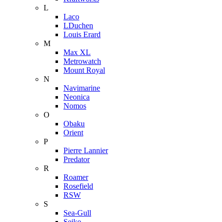
L
Laco
LDuchen
Louis Erard
M
Max XL
Metrowatch
Mount Royal
N
Navimarine
Neonica
Nomos
O
Obaku
Orient
P
Pierre Lannier
Predator
R
Roamer
Rosefield
RSW
S
Sea-Gull
Seiko