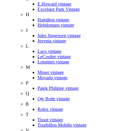
E.Howard vintage
Excelsior Park Vintage
H
Hamilton vintage
Hebdomans vintage
J
Jules Jurgensen vintage
Juvenia vintage
L
Laco vintage
LeCoultre vintage
Longines vintage
M
Moser vintage
Movado vintage
P
Patek Philippe vintage
Q
Qte Botte vintage
R
Rolex vintage
T
Tissot vintage
Tourbillon Mobilis vintage
V