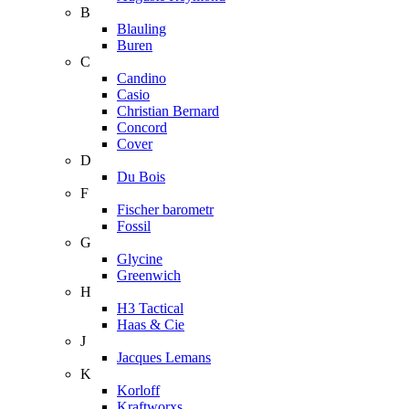
B
Blauling
Buren
C
Candino
Casio
Christian Bernard
Concord
Cover
D
Du Bois
F
Fischer barometr
Fossil
G
Glycine
Greenwich
H
H3 Tactical
Haas & Cie
J
Jacques Lemans
K
Korloff
Kraftworxs