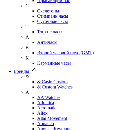
Прыгающий час
С
Скелетоны
Стимпанк часы
Суточные часы
Т
Тонкие часы
А
Античасы
В
Второй часовой пояс (GMT)
К
Карманные часы
Бренды
&
& Casio Custom
& Custom Watches
A
AA Watches
Adriatica
Aeromatic
Alfex
Altai Movement
Aquatico
Auguste Reymond