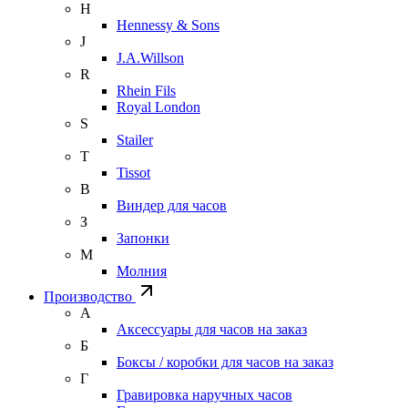
H
Hennessy & Sons
J
J.A.Willson
R
Rhein Fils
Royal London
S
Stailer
T
Tissot
В
Виндер для часов
З
Запонки
М
Молния
Производство
А
Аксессуары для часов на заказ
Б
Боксы / коробки для часов на заказ
Г
Гравировка наручных часов