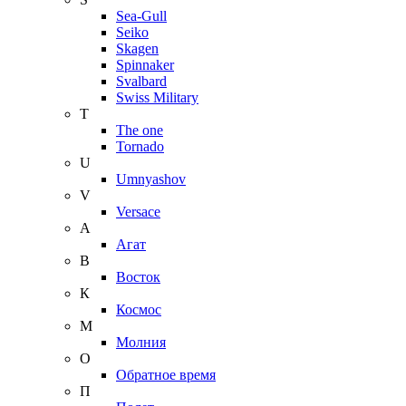
Sea-Gull
Seiko
Skagen
Spinnaker
Svalbard
Swiss Military
T
The one
Tornado
U
Umnyashov
V
Versace
А
Агат
В
Восток
К
Космос
М
Молния
О
Обратное время
П