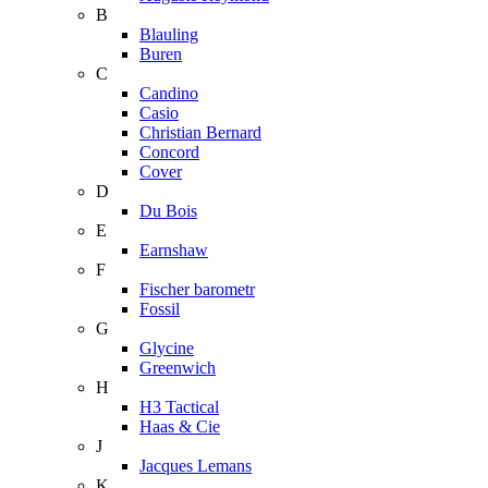
B
Blauling
Buren
C
Candino
Casio
Christian Bernard
Concord
Cover
D
Du Bois
E
Earnshaw
F
Fischer barometr
Fossil
G
Glycine
Greenwich
H
H3 Tactical
Haas & Cie
J
Jacques Lemans
K