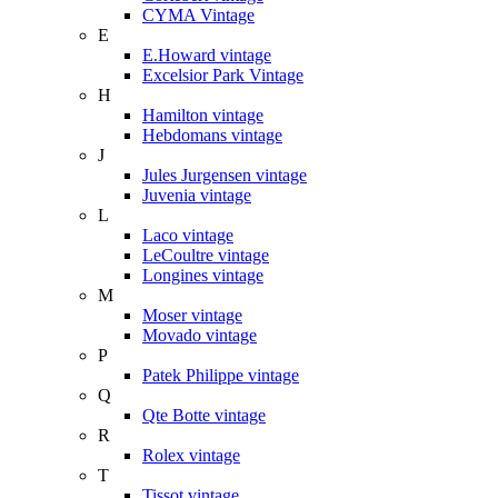
CYMA Vintage
E
E.Howard vintage
Excelsior Park Vintage
H
Hamilton vintage
Hebdomans vintage
J
Jules Jurgensen vintage
Juvenia vintage
L
Laco vintage
LeCoultre vintage
Longines vintage
M
Moser vintage
Movado vintage
P
Patek Philippe vintage
Q
Qte Botte vintage
R
Rolex vintage
T
Tissot vintage