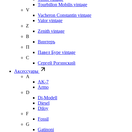
Tourbillon Mobilis vintage
V
Vacheron Constantin vintage
Valor vintage
Z
Zenith vintage
В
Винтеръ
П
Павел Буре vintage
С
Сергей Рогинский
Аксессуары
A
AK-7
Armo
D
Di-Modell
Diesel
Diloy
F
Fossil
G
Gatinoni