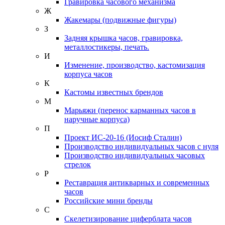
Гравировка часового механизма
Ж
Жакемары (подвижные фигуры)
З
Задняя крышка часов, гравировка,
металлостикеры, печать.
И
Изменение, производство, кастомизация
корпуса часов
К
Кастомы известных брендов
М
Марьяжи (перенос карманных часов в
наручные корпуса)
П
Проект ИС-20-16 (Иосиф Сталин)
Производство индивидуальных часов с нуля
Производство индивидуальных часовых
стрелок
Р
Реставрация антикварных и современных
часов
Российские мини бренды
С
Скелетизирование циферблата часов