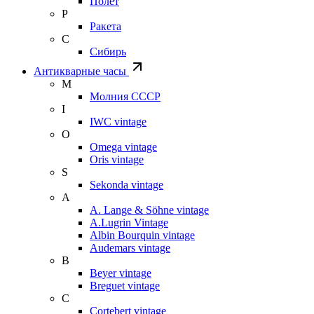
Полет
Р
Ракета
С
Сибирь
Антикварные часы
М
Молния СССР
I
IWC vintage
O
Omega vintage
Oris vintage
S
Sekonda vintage
A
A. Lange & Söhne vintage
A.Lugrin Vintage
Albin Bourquin vintage
Audemars vintage
B
Beyer vintage
Breguet vintage
C
Cortebert vintage