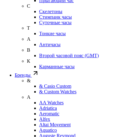
Прыгающий час
С
Скелетоны
Стимпанк часы
Суточные часы
Т
Тонкие часы
А
Античасы
В
Второй часовой пояс (GMT)
К
Карманные часы
Бренды
&
& Casio Custom
& Custom Watches
A
AA Watches
Adriatica
Aeromatic
Alfex
Altai Movement
Aquatico
Auguste Reymond