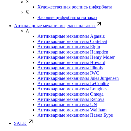
Х
Художественная роспись циферблата
Ч
Часовые циферблаты на заказ
Антикварные механизмы, часы на заказ
А
Антикварные механизмы Agassiz
Антикварные механизмы Cortebert
Антикварные механизмы Elgin
Антикварные механизмы Hampden
Антикварные механизмы Henry Moser
Антикварные механизмы Howard
Антикварные механизмы Illinois
Антикварные механизмы IWC
Антикварные механизмы Jules Jurgensen
Антикварные механизмы LeCoultre
Антикварные механизмы Longines
Антикварные механизмы Omega
Антикварные механизмы Renova
Антикварные механизмы UN
Антикварные механизмы Waltham
Антикварные механизмы Павел Буре
SALE