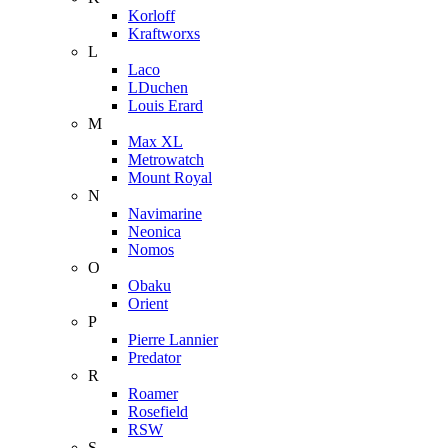
Korloff
Kraftworxs
L
Laco
LDuchen
Louis Erard
M
Max XL
Metrowatch
Mount Royal
N
Navimarine
Neonica
Nomos
O
Obaku
Orient
P
Pierre Lannier
Predator
R
Roamer
Rosefield
RSW
S