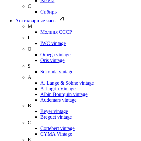
Ракета
С
Сибирь
Антикварные часы
М
Молния СССР
I
IWC vintage
O
Omega vintage
Oris vintage
S
Sekonda vintage
A
A. Lange & Söhne vintage
A.Lugrin Vintage
Albin Bourquin vintage
Audemars vintage
B
Beyer vintage
Breguet vintage
C
Cortebert vintage
CYMA Vintage
E