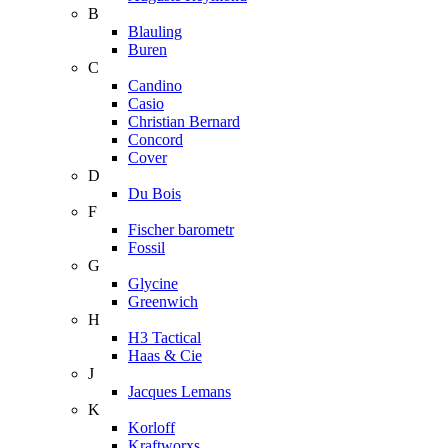
B
Blauling
Buren
C
Candino
Casio
Christian Bernard
Concord
Cover
D
Du Bois
F
Fischer barometr
Fossil
G
Glycine
Greenwich
H
H3 Tactical
Haas & Cie
J
Jacques Lemans
K
Korloff
Kraftworxs