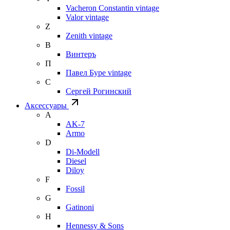
Vacheron Constantin vintage
Valor vintage
Z
Zenith vintage
В
Винтеръ
П
Павел Буре vintage
С
Сергей Рогинский
Аксессуары
A
AK-7
Armo
D
Di-Modell
Diesel
Diloy
F
Fossil
G
Gatinoni
H
Hennessy & Sons