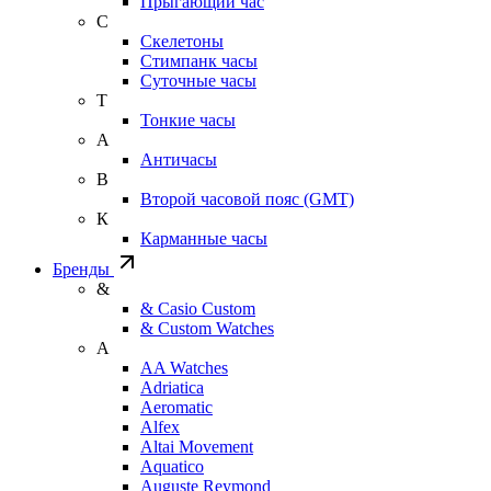
Прыгающий час
С
Скелетоны
Стимпанк часы
Суточные часы
Т
Тонкие часы
А
Античасы
В
Второй часовой пояс (GMT)
К
Карманные часы
Бренды
&
& Casio Custom
& Custom Watches
A
AA Watches
Adriatica
Aeromatic
Alfex
Altai Movement
Aquatico
Auguste Reymond