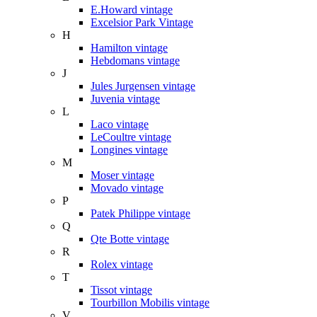
E.Howard vintage
Excelsior Park Vintage
H
Hamilton vintage
Hebdomans vintage
J
Jules Jurgensen vintage
Juvenia vintage
L
Laco vintage
LeCoultre vintage
Longines vintage
M
Moser vintage
Movado vintage
P
Patek Philippe vintage
Q
Qte Botte vintage
R
Rolex vintage
T
Tissot vintage
Tourbillon Mobilis vintage
V