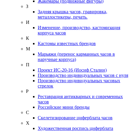
Жакемары (подвижные фигуры)
З
Задняя крышка часов, гравировка,
металлостикеры, печать.
И
Изменение, производство, кастомизация
корпуса часов
К
Кастомы известных брендов
М
Марьяжи (перенос карманных часов в
наручные корпуса)
П
Проект ИС-20-16 (Иосиф Сталин)
Производство индивидуальных часов с нуля
Производство индивидуальных часовых
стрелок
Р
Реставрация антикварных и современных
часов
Российские мини бренды
С
Скелетизирование циферблата часов
Х
Художественная роспись циферблата