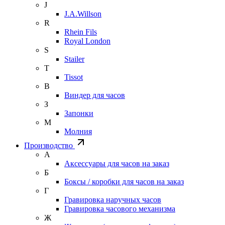
J
J.A.Willson
R
Rhein Fils
Royal London
S
Stailer
T
Tissot
В
Виндер для часов
З
Запонки
М
Молния
Производство
А
Аксессуары для часов на заказ
Б
Боксы / коробки для часов на заказ
Г
Гравировка наручных часов
Гравировка часового механизма
Ж