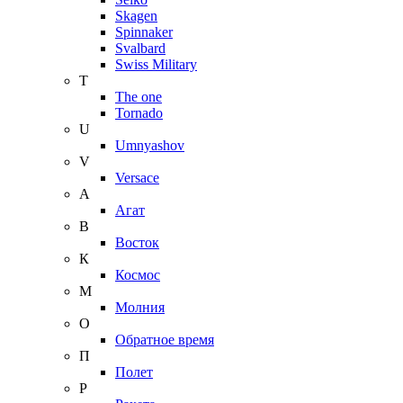
Skagen
Spinnaker
Svalbard
Swiss Military
T
The one
Tornado
U
Umnyashov
V
Versace
А
Агат
В
Восток
К
Космос
М
Молния
О
Обратное время
П
Полет
Р