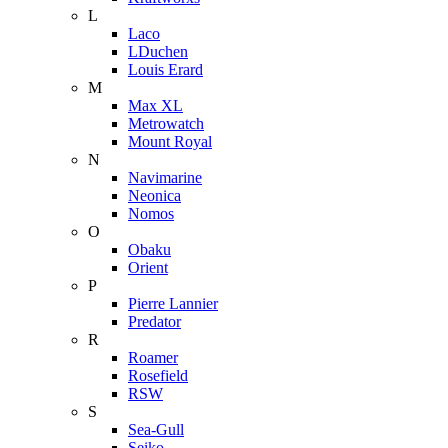
L
Laco
LDuchen
Louis Erard
M
Max XL
Metrowatch
Mount Royal
N
Navimarine
Neonica
Nomos
O
Obaku
Orient
P
Pierre Lannier
Predator
R
Roamer
Rosefield
RSW
S
Sea-Gull
Seiko