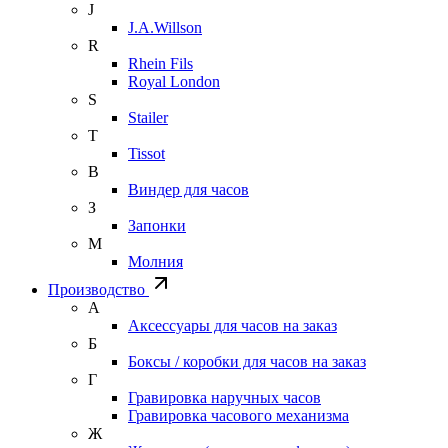
J
J.A.Willson
R
Rhein Fils
Royal London
S
Stailer
T
Tissot
В
Виндер для часов
З
Запонки
М
Молния
Производство
А
Аксессуары для часов на заказ
Б
Боксы / коробки для часов на заказ
Г
Гравировка наручных часов
Гравировка часового механизма
Ж