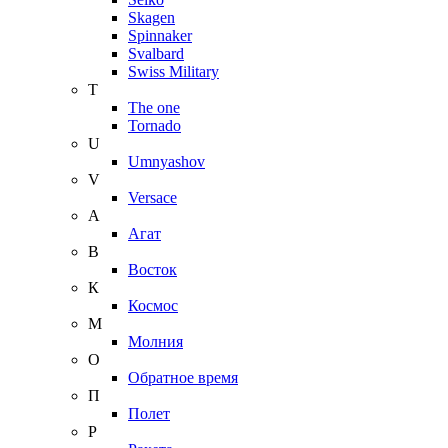
Skagen
Spinnaker
Svalbard
Swiss Military
T
The one
Tornado
U
Umnyashov
V
Versace
А
Агат
В
Восток
К
Космос
М
Молния
О
Обратное время
П
Полет
Р