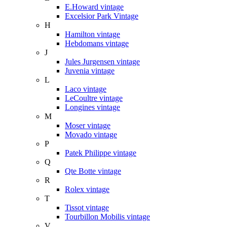
E.Howard vintage
Excelsior Park Vintage
H
Hamilton vintage
Hebdomans vintage
J
Jules Jurgensen vintage
Juvenia vintage
L
Laco vintage
LeCoultre vintage
Longines vintage
M
Moser vintage
Movado vintage
P
Patek Philippe vintage
Q
Qte Botte vintage
R
Rolex vintage
T
Tissot vintage
Tourbillon Mobilis vintage
V