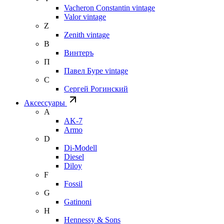
Vacheron Constantin vintage
Valor vintage
Z
Zenith vintage
В
Винтеръ
П
Павел Буре vintage
С
Сергей Рогинский
Аксессуары
A
AK-7
Armo
D
Di-Modell
Diesel
Diloy
F
Fossil
G
Gatinoni
H
Hennessy & Sons