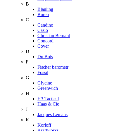
B
Blauling
Buren
C
Candino
Casio
Christian Bernard
Concord
Cover
D
Du Bois
F
Fischer barometr
Fossil
G
Glycine
Greenwich
H
H3 Tactical
Haas & Cie
J
Jacques Lemans
K
Korloff
Kraftworxs