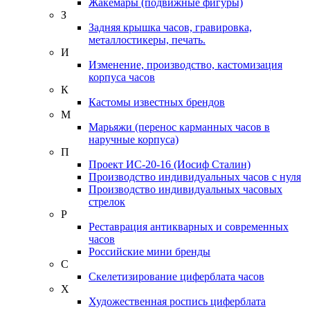
Жакемары (подвижные фигуры)
З
Задняя крышка часов, гравировка,
металлостикеры, печать.
И
Изменение, производство, кастомизация
корпуса часов
К
Кастомы известных брендов
М
Марьяжи (перенос карманных часов в
наручные корпуса)
П
Проект ИС-20-16 (Иосиф Сталин)
Производство индивидуальных часов с нуля
Производство индивидуальных часовых
стрелок
Р
Реставрация антикварных и современных
часов
Российские мини бренды
С
Скелетизирование циферблата часов
Х
Художественная роспись циферблата