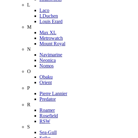
L
Laco
LDuchen
Louis Erard
M
Max XL
Metrowatch
Mount Royal
N
Navimarine
Neonica
Nomos
O
Obaku
Orient
P
Pierre Lannier
Predator
R
Roamer
Rosefield
RSW
S
Sea-Gull
Seiko