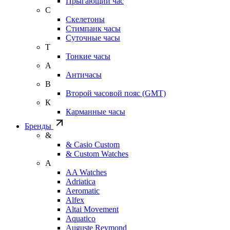
Прыгающий час
С
Скелетоны
Стимпанк часы
Суточные часы
Т
Тонкие часы
А
Античасы
В
Второй часовой пояс (GMT)
К
Карманные часы
Бренды
&
& Casio Custom
& Custom Watches
A
AA Watches
Adriatica
Aeromatic
Alfex
Altai Movement
Aquatico
Auguste Reymond