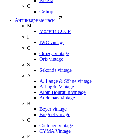
Ракета
С
Сибирь
Антикварные часы
М
Молния СССР
I
IWC vintage
O
Omega vintage
Oris vintage
S
Sekonda vintage
A
A. Lange & Söhne vintage
A.Lugrin Vintage
Albin Bourquin vintage
Audemars vintage
B
Beyer vintage
Breguet vintage
C
Cortebert vintage
CYMA Vintage
E