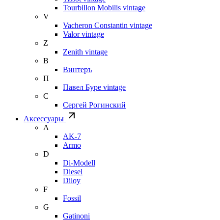
Tourbillon Mobilis vintage
V
Vacheron Constantin vintage
Valor vintage
Z
Zenith vintage
В
Винтеръ
П
Павел Буре vintage
С
Сергей Рогинский
Аксессуары
A
AK-7
Armo
D
Di-Modell
Diesel
Diloy
F
Fossil
G
Gatinoni