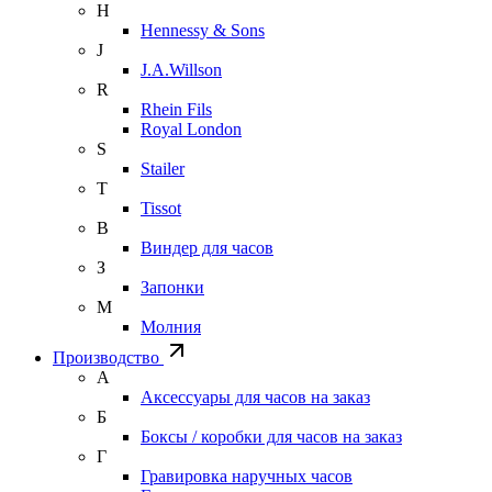
H
Hennessy & Sons
J
J.A.Willson
R
Rhein Fils
Royal London
S
Stailer
T
Tissot
В
Виндер для часов
З
Запонки
М
Молния
Производство
А
Аксессуары для часов на заказ
Б
Боксы / коробки для часов на заказ
Г
Гравировка наручных часов