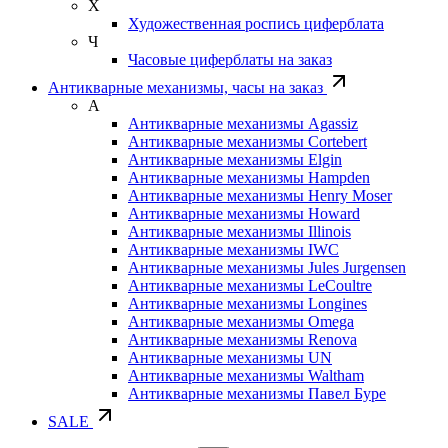
Х
Художественная роспись циферблата
Ч
Часовые циферблаты на заказ
Антикварные механизмы, часы на заказ
А
Антикварные механизмы Agassiz
Антикварные механизмы Cortebert
Антикварные механизмы Elgin
Антикварные механизмы Hampden
Антикварные механизмы Henry Moser
Антикварные механизмы Howard
Антикварные механизмы Illinois
Антикварные механизмы IWC
Антикварные механизмы Jules Jurgensen
Антикварные механизмы LeCoultre
Антикварные механизмы Longines
Антикварные механизмы Omega
Антикварные механизмы Renova
Антикварные механизмы UN
Антикварные механизмы Waltham
Антикварные механизмы Павел Буре
SALE