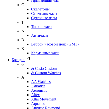
Прыгающий час
С
Скелетоны
Стимпанк часы
Суточные часы
Т
Тонкие часы
А
Античасы
В
Второй часовой пояс (GMT)
К
Карманные часы
Бренды
&
& Casio Custom
& Custom Watches
A
AA Watches
Adriatica
Aeromatic
Alfex
Altai Movement
Aquatico
Auguste Reymond