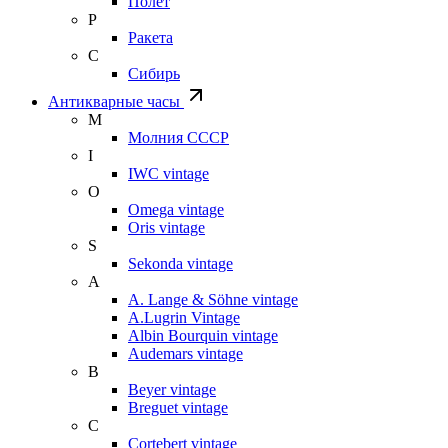
Полет
Р
Ракета
С
Сибирь
Антикварные часы
М
Молния СССР
I
IWC vintage
O
Omega vintage
Oris vintage
S
Sekonda vintage
A
A. Lange & Söhne vintage
A.Lugrin Vintage
Albin Bourquin vintage
Audemars vintage
B
Beyer vintage
Breguet vintage
C
Cortebert vintage