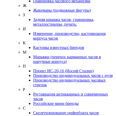
Гравировка часового механизма
Ж
Жакемары (подвижные фигуры)
З
Задняя крышка часов, гравировка,
металлостикеры, печать.
И
Изменение, производство, кастомизация
корпуса часов
К
Кастомы известных брендов
М
Марьяжи (перенос карманных часов в
наручные корпуса)
П
Проект ИС-20-16 (Иосиф Сталин)
Производство индивидуальных часов с нуля
Производство индивидуальных часовых
стрелок
Р
Реставрация антикварных и современных
часов
Российские мини бренды
С
Скелетизирование циферблата часов