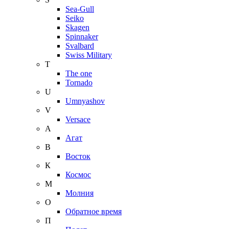
Sea-Gull
Seiko
Skagen
Spinnaker
Svalbard
Swiss Military
T
The one
Tornado
U
Umnyashov
V
Versace
А
Агат
В
Восток
К
Космос
М
Молния
О
Обратное время
П