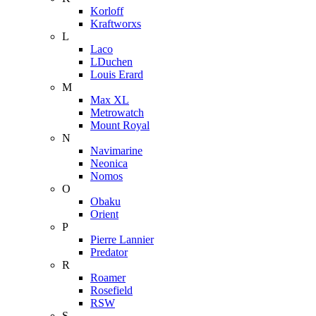
Korloff
Kraftworxs
L
Laco
LDuchen
Louis Erard
M
Max XL
Metrowatch
Mount Royal
N
Navimarine
Neonica
Nomos
O
Obaku
Orient
P
Pierre Lannier
Predator
R
Roamer
Rosefield
RSW
S