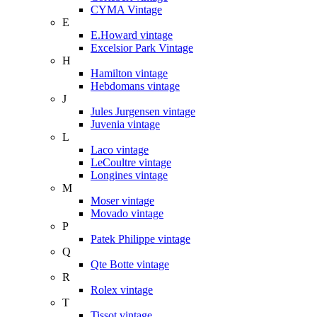
CYMA Vintage
E
E.Howard vintage
Excelsior Park Vintage
H
Hamilton vintage
Hebdomans vintage
J
Jules Jurgensen vintage
Juvenia vintage
L
Laco vintage
LeCoultre vintage
Longines vintage
M
Moser vintage
Movado vintage
P
Patek Philippe vintage
Q
Qte Botte vintage
R
Rolex vintage
T
Tissot vintage