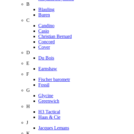
B
Blauling
Buren
C
Candino
Casio
Christian Bernard
Concord
Cover
D
Du Bois
E
Earnshaw
F
Fischer barometr
Fossil
G
Glycine
Greenwich
H
H3 Tactical
Haas & Cie
J
Jacques Lemans
K