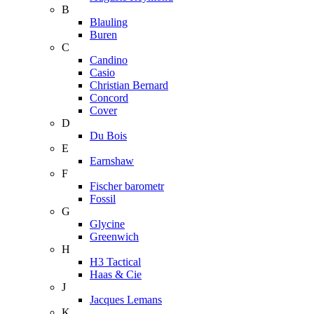
B
Blauling
Buren
C
Candino
Casio
Christian Bernard
Concord
Cover
D
Du Bois
E
Earnshaw
F
Fischer barometr
Fossil
G
Glycine
Greenwich
H
H3 Tactical
Haas & Cie
J
Jacques Lemans
K