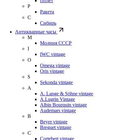
Полет
Р
Ракета
С
Сибирь
Антикварные часы
М
Молния СССР
I
IWC vintage
O
Omega vintage
Oris vintage
S
Sekonda vintage
A
A. Lange & Söhne vintage
A.Lugrin Vintage
Albin Bourquin vintage
Audemars vintage
B
Beyer vintage
Breguet vintage
C
Cortebert vintage