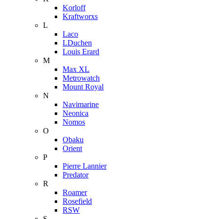
Korloff
Kraftworxs
L
Laco
LDuchen
Louis Erard
M
Max XL
Metrowatch
Mount Royal
N
Navimarine
Neonica
Nomos
O
Obaku
Orient
P
Pierre Lannier
Predator
R
Roamer
Rosefield
RSW
S