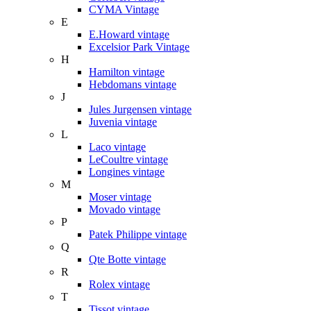
CYMA Vintage
E
E.Howard vintage
Excelsior Park Vintage
H
Hamilton vintage
Hebdomans vintage
J
Jules Jurgensen vintage
Juvenia vintage
L
Laco vintage
LeCoultre vintage
Longines vintage
M
Moser vintage
Movado vintage
P
Patek Philippe vintage
Q
Qte Botte vintage
R
Rolex vintage
T
Tissot vintage