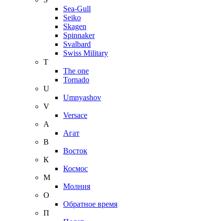
Sea-Gull
Seiko
Skagen
Spinnaker
Svalbard
Swiss Military
T
The one
Tornado
U
Umnyashov
V
Versace
А
Агат
В
Восток
К
Космос
М
Молния
О
Обратное время
П