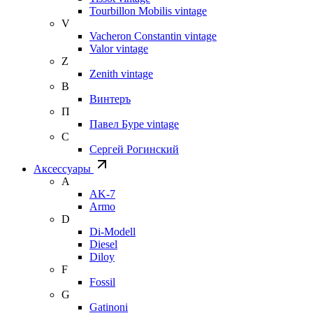
Tourbillon Mobilis vintage
V
Vacheron Constantin vintage
Valor vintage
Z
Zenith vintage
В
Винтеръ
П
Павел Буре vintage
С
Сергей Рогинский
Аксессуары
A
AK-7
Armo
D
Di-Modell
Diesel
Diloy
F
Fossil
G
Gatinoni