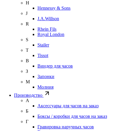
H
Hennessy & Sons
J
J.A.Willson
R
Rhein Fils
Royal London
S
Stailer
T
Tissot
В
Виндер для часов
З
Запонки
М
Молния
Производство
А
Аксессуары для часов на заказ
Б
Боксы / коробки для часов на заказ
Г
Гравировка наручных часов