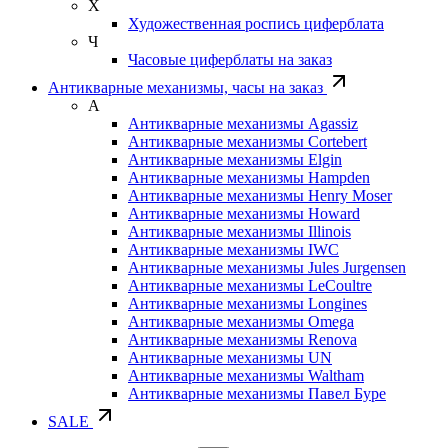
Х
Художественная роспись циферблата
Ч
Часовые циферблаты на заказ
Антикварные механизмы, часы на заказ
А
Антикварные механизмы Agassiz
Антикварные механизмы Cortebert
Антикварные механизмы Elgin
Антикварные механизмы Hampden
Антикварные механизмы Henry Moser
Антикварные механизмы Howard
Антикварные механизмы Illinois
Антикварные механизмы IWC
Антикварные механизмы Jules Jurgensen
Антикварные механизмы LeCoultre
Антикварные механизмы Longines
Антикварные механизмы Omega
Антикварные механизмы Renova
Антикварные механизмы UN
Антикварные механизмы Waltham
Антикварные механизмы Павел Буре
SALE