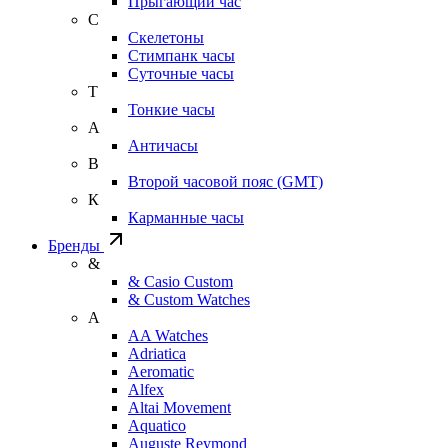
Прыгающий час
С
Скелетоны
Стимпанк часы
Суточные часы
Т
Тонкие часы
А
Античасы
В
Второй часовой пояс (GMT)
К
Карманные часы
Бренды
&
& Casio Custom
& Custom Watches
A
AA Watches
Adriatica
Aeromatic
Alfex
Altai Movement
Aquatico
Auguste Reymond