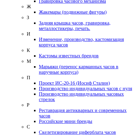
Гравировка часового механизма
Ж
Жакемары (подвижные фигуры)
З
Задняя крышка часов, гравировка,
металлостикеры, печать.
И
Изменение, производство, кастомизация
корпуса часов
К
Кастомы известных брендов
М
Марьяжи (перенос карманных часов в
наручные корпуса)
П
Проект ИС-20-16 (Иосиф Сталин)
Производство индивидуальных часов с нуля
Производство индивидуальных часовых
стрелок
Р
Реставрация антикварных и современных
часов
Российские мини бренды
С
Скелетизирование циферблата часов