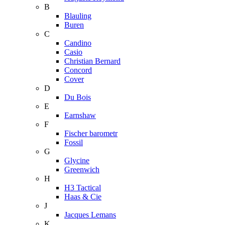
B
Blauling
Buren
C
Candino
Casio
Christian Bernard
Concord
Cover
D
Du Bois
E
Earnshaw
F
Fischer barometr
Fossil
G
Glycine
Greenwich
H
H3 Tactical
Haas & Cie
J
Jacques Lemans
K