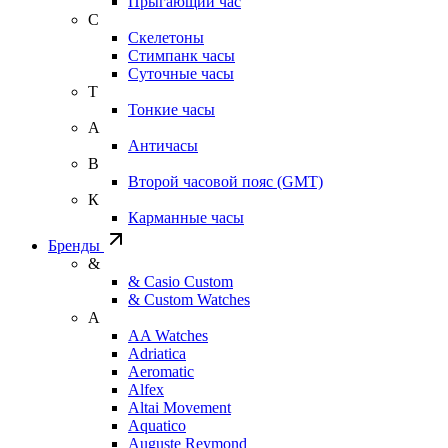
Прыгающий час
С
Скелетоны
Стимпанк часы
Суточные часы
Т
Тонкие часы
А
Античасы
В
Второй часовой пояс (GMT)
К
Карманные часы
Бренды
&
& Casio Custom
& Custom Watches
A
AA Watches
Adriatica
Aeromatic
Alfex
Altai Movement
Aquatico
Auguste Reymond