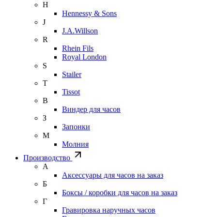
H
Hennessy & Sons
J
J.A.Willson
R
Rhein Fils
Royal London
S
Stailer
T
Tissot
В
Виндер для часов
З
Запонки
М
Молния
Производство
А
Аксессуары для часов на заказ
Б
Боксы / коробки для часов на заказ
Г
Гравировка наручных часов