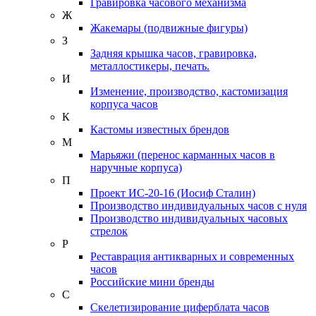
Гравировка часового механизма
Ж
Жакемары (подвижные фигуры)
З
Задняя крышка часов, гравировка,
металлостикеры, печать.
И
Изменение, производство, кастомизация
корпуса часов
К
Кастомы известных брендов
М
Марьяжи (перенос карманных часов в
наручные корпуса)
П
Проект ИС-20-16 (Иосиф Сталин)
Производство индивидуальных часов с нуля
Производство индивидуальных часовых
стрелок
Р
Реставрация антикварных и современных
часов
Российские мини бренды
С
Скелетизирование циферблата часов