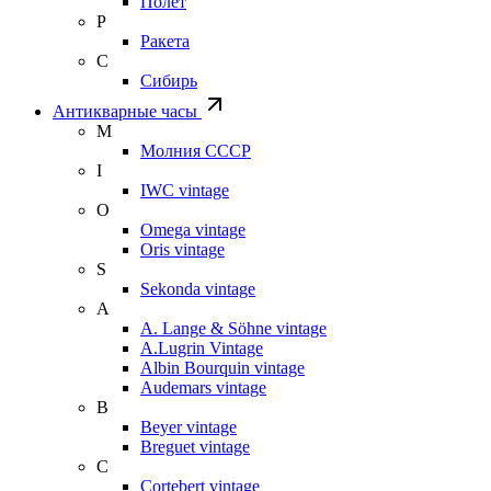
Полет
Р
Ракета
С
Сибирь
Антикварные часы
М
Молния СССР
I
IWC vintage
O
Omega vintage
Oris vintage
S
Sekonda vintage
A
A. Lange & Söhne vintage
A.Lugrin Vintage
Albin Bourquin vintage
Audemars vintage
B
Beyer vintage
Breguet vintage
C
Cortebert vintage