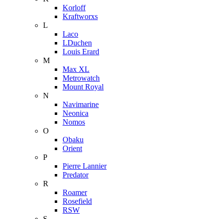
Korloff
Kraftworxs
L
Laco
LDuchen
Louis Erard
M
Max XL
Metrowatch
Mount Royal
N
Navimarine
Neonica
Nomos
O
Obaku
Orient
P
Pierre Lannier
Predator
R
Roamer
Rosefield
RSW
S