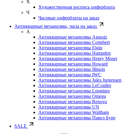
Х
Художественная роспись циферблата
Ч
Часовые циферблаты на заказ
Антикварные механизмы, часы на заказ
А
Антикварные механизмы Agassiz
Антикварные механизмы Cortebert
Антикварные механизмы Elgin
Антикварные механизмы Hampden
Антикварные механизмы Henry Moser
Антикварные механизмы Howard
Антикварные механизмы Illinois
Антикварные механизмы IWC
Антикварные механизмы Jules Jurgensen
Антикварные механизмы LeCoultre
Антикварные механизмы Longines
Антикварные механизмы Omega
Антикварные механизмы Renova
Антикварные механизмы UN
Антикварные механизмы Waltham
Антикварные механизмы Павел Буре
SALE