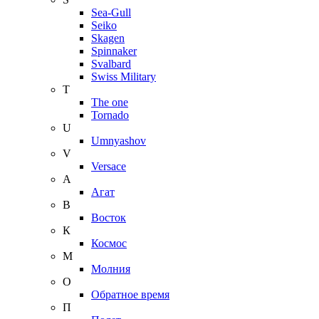
Sea-Gull
Seiko
Skagen
Spinnaker
Svalbard
Swiss Military
T
The one
Tornado
U
Umnyashov
V
Versace
А
Агат
В
Восток
К
Космос
М
Молния
О
Обратное время
П