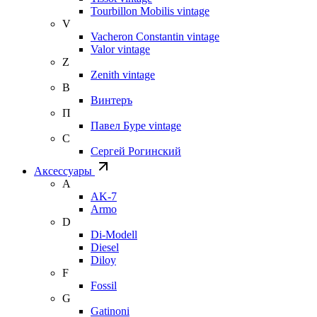
Tourbillon Mobilis vintage
V
Vacheron Constantin vintage
Valor vintage
Z
Zenith vintage
В
Винтеръ
П
Павел Буре vintage
С
Сергей Рогинский
Аксессуары
A
AK-7
Armo
D
Di-Modell
Diesel
Diloy
F
Fossil
G
Gatinoni