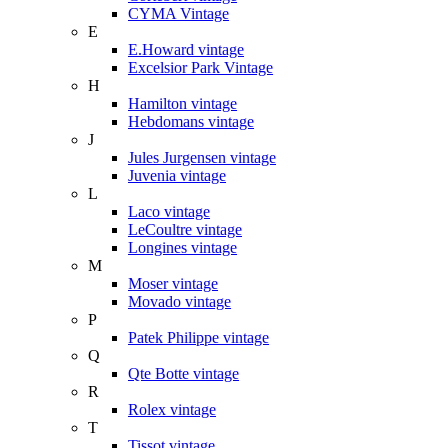
CYMA Vintage
E
E.Howard vintage
Excelsior Park Vintage
H
Hamilton vintage
Hebdomans vintage
J
Jules Jurgensen vintage
Juvenia vintage
L
Laco vintage
LeCoultre vintage
Longines vintage
M
Moser vintage
Movado vintage
P
Patek Philippe vintage
Q
Qte Botte vintage
R
Rolex vintage
T
Tissot vintage