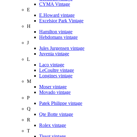
CYMA Vintage
E
E.Howard vintage
Excelsior Park Vintage
H
Hamilton vintage
Hebdomans vintage
J
Jules Jurgensen vintage
Juvenia vintage
L
Laco vintage
LeCoultre vintage
Longines vintage
M
Moser vintage
Movado vintage
P
Patek Philippe vintage
Q
Qte Botte vintage
R
Rolex vintage
T
Tissot vintage