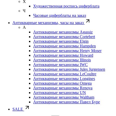
Х
Художественная роспись циферблата
Ч
Часовые циферблаты на заказ
Антикварные механизмы, часы на заказ
А
Антикварные механизмы Agassiz
Антикварные механизмы Cortebert
Антикварные механизмы Elgin
Антикварные механизмы Hampden
Антикварные механизмы Henry Moser
Антикварные механизмы Howard
Антикварные механизмы Illinois
Антикварные механизмы IWC
Антикварные механизмы Jules Jurgensen
Антикварные механизмы LeCoultre
Антикварные механизмы Longines
Антикварные механизмы Omega
Антикварные механизмы Renova
Антикварные механизмы UN
Антикварные механизмы Waltham
Антикварные механизмы Павел Буре
SALE