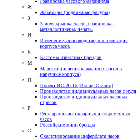
Гравировка часового механизма
Ж
Жакемары (подвижные фигуры)
З
Задняя крышка часов, гравировка,
металлостикеры, печать.
И
Изменение, производство, кастомизация
корпуса часов
К
Кастомы известных брендов
М
Марьяжи (перенос карманных часов в
наручные корпуса)
П
Проект ИС-20-16 (Иосиф Сталин)
Производство индивидуальных часов с нуля
Производство индивидуальных часовых
стрелок
Р
Реставрация антикварных и современных
часов
Российские мини бренды
С
Скелетизирование циферблата часов