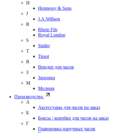
H
Hennessy & Sons
J
J.A.Willson
R
Rhein Fils
Royal London
S
Stailer
T
Tissot
В
Виндер для часов
З
Запонки
М
Молния
Производство
А
Аксессуары для часов на заказ
Б
Боксы / коробки для часов на заказ
Г
Гравировка наручных часов