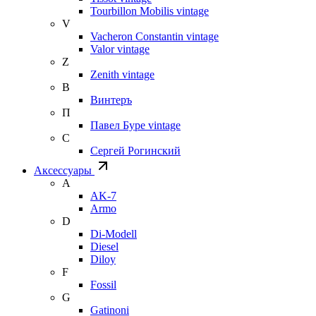
Tourbillon Mobilis vintage
V
Vacheron Constantin vintage
Valor vintage
Z
Zenith vintage
В
Винтеръ
П
Павел Буре vintage
С
Сергей Рогинский
Аксессуары
A
AK-7
Armo
D
Di-Modell
Diesel
Diloy
F
Fossil
G
Gatinoni