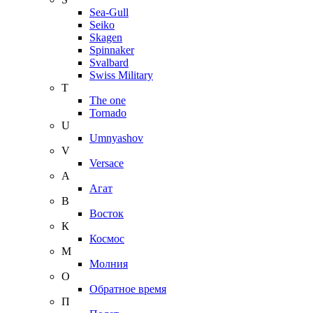
Sea-Gull
Seiko
Skagen
Spinnaker
Svalbard
Swiss Military
T
The one
Tornado
U
Umnyashov
V
Versace
А
Агат
В
Восток
К
Космос
М
Молния
О
Обратное время
П