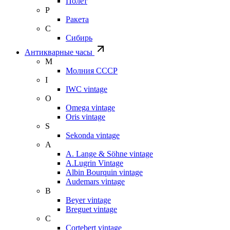
Полет
Р
Ракета
С
Сибирь
Антикварные часы
М
Молния СССР
I
IWC vintage
O
Omega vintage
Oris vintage
S
Sekonda vintage
A
A. Lange & Söhne vintage
A.Lugrin Vintage
Albin Bourquin vintage
Audemars vintage
B
Beyer vintage
Breguet vintage
C
Cortebert vintage