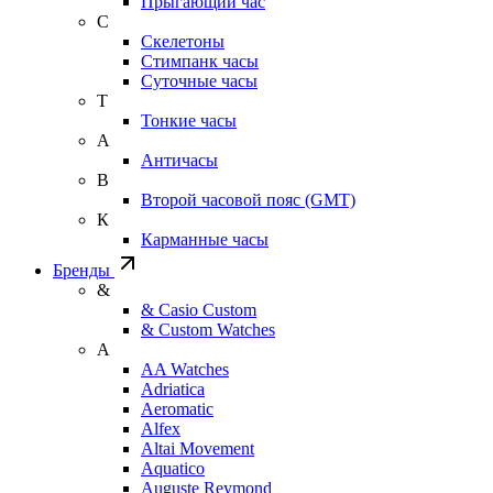
Прыгающий час
С
Скелетоны
Стимпанк часы
Суточные часы
Т
Тонкие часы
А
Античасы
В
Второй часовой пояс (GMT)
К
Карманные часы
Бренды
&
& Casio Custom
& Custom Watches
A
AA Watches
Adriatica
Aeromatic
Alfex
Altai Movement
Aquatico
Auguste Reymond