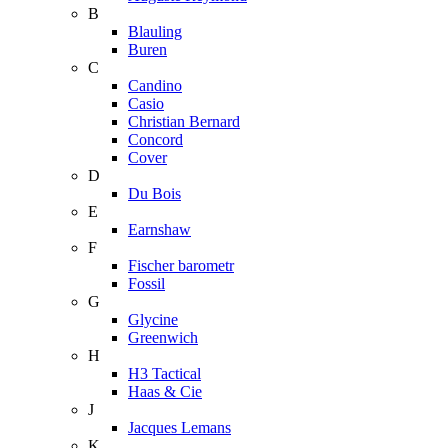
B
Blauling
Buren
C
Candino
Casio
Christian Bernard
Concord
Cover
D
Du Bois
E
Earnshaw
F
Fischer barometr
Fossil
G
Glycine
Greenwich
H
H3 Tactical
Haas & Cie
J
Jacques Lemans
K