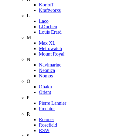
Korloff
Kraftworxs
L
Laco
LDuchen
Louis Erard
M
Max XL
Metrowatch
Mount Royal
N
Navimarine
Neonica
Nomos
O
Obaku
Orient
P
Pierre Lannier
Predator
R
Roamer
Rosefield
RSW
S