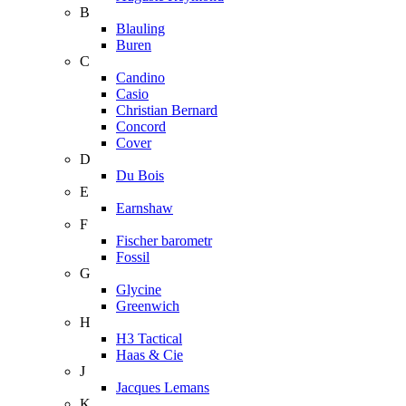
B
Blauling
Buren
C
Candino
Casio
Christian Bernard
Concord
Cover
D
Du Bois
E
Earnshaw
F
Fischer barometr
Fossil
G
Glycine
Greenwich
H
H3 Tactical
Haas & Cie
J
Jacques Lemans
K