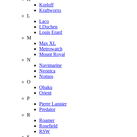
Korloff
Kraftworxs
L
Laco
LDuchen
Louis Erard
M
Max XL
Metrowatch
Mount Royal
N
Navimarine
Neonica
Nomos
O
Obaku
Orient
P
Pierre Lannier
Predator
R
Roamer
Rosefield
RSW
S