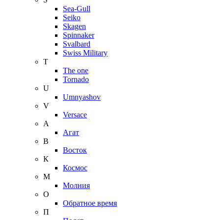
Sea-Gull
Seiko
Skagen
Spinnaker
Svalbard
Swiss Military
T
The one
Tornado
U
Umnyashov
V
Versace
А
Агат
В
Восток
К
Космос
М
Молния
О
Обратное время
П