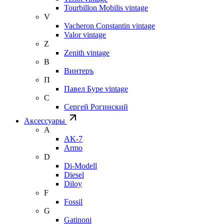
Tourbillon Mobilis vintage
V
Vacheron Constantin vintage
Valor vintage
Z
Zenith vintage
В
Винтеръ
П
Павел Буре vintage
С
Сергей Рогинский
Аксессуары
A
AK-7
Armo
D
Di-Modell
Diesel
Diloy
F
Fossil
G
Gatinoni