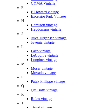
CYMA Vintage
E
E.Howard vintage
Excelsior Park Vintage
H
Hamilton vintage
Hebdomans vintage
J
Jules Jurgensen vintage
Juvenia vintage
L
Laco vintage
LeCoultre vintage
Longines vintage
M
Moser vintage
Movado vintage
P
Patek Philippe vintage
Q
Qte Botte vintage
R
Rolex vintage
T
Tissot vintage