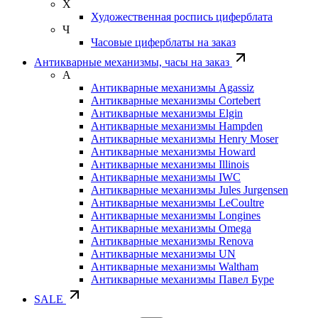
Х
Художественная роспись циферблата
Ч
Часовые циферблаты на заказ
Антикварные механизмы, часы на заказ
А
Антикварные механизмы Agassiz
Антикварные механизмы Cortebert
Антикварные механизмы Elgin
Антикварные механизмы Hampden
Антикварные механизмы Henry Moser
Антикварные механизмы Howard
Антикварные механизмы Illinois
Антикварные механизмы IWC
Антикварные механизмы Jules Jurgensen
Антикварные механизмы LeCoultre
Антикварные механизмы Longines
Антикварные механизмы Omega
Антикварные механизмы Renova
Антикварные механизмы UN
Антикварные механизмы Waltham
Антикварные механизмы Павел Буре
SALE