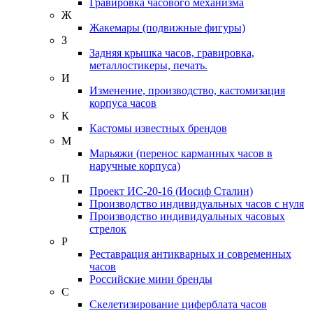
Гравировка часового механизма
Ж
Жакемары (подвижные фигуры)
З
Задняя крышка часов, гравировка,
металлостикеры, печать.
И
Изменение, производство, кастомизация
корпуса часов
К
Кастомы известных брендов
М
Марьяжи (перенос карманных часов в
наручные корпуса)
П
Проект ИС-20-16 (Иосиф Сталин)
Производство индивидуальных часов с нуля
Производство индивидуальных часовых
стрелок
Р
Реставрация антикварных и современных
часов
Российские мини бренды
С
Скелетизирование циферблата часов