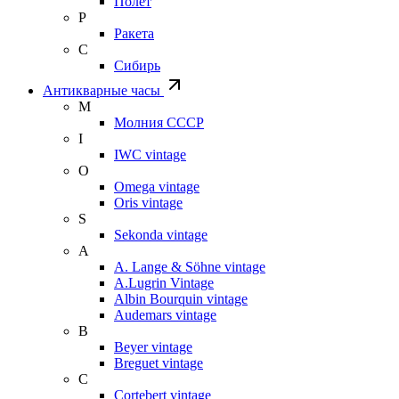
Полет
Р
Ракета
С
Сибирь
Антикварные часы
М
Молния СССР
I
IWC vintage
O
Omega vintage
Oris vintage
S
Sekonda vintage
A
A. Lange & Söhne vintage
A.Lugrin Vintage
Albin Bourquin vintage
Audemars vintage
B
Beyer vintage
Breguet vintage
C
Cortebert vintage