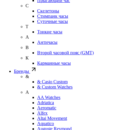
Прыгающий час
С
Скелетоны
Стимпанк часы
Суточные часы
Т
Тонкие часы
А
Античасы
В
Второй часовой пояс (GMT)
К
Карманные часы
Бренды
&
& Casio Custom
& Custom Watches
A
AA Watches
Adriatica
Aeromatic
Alfex
Altai Movement
Aquatico
Auguste Reymond