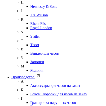
H
Hennessy & Sons
J
J.A.Willson
R
Rhein Fils
Royal London
S
Stailer
T
Tissot
В
Виндер для часов
З
Запонки
М
Молния
Производство
А
Аксессуары для часов на заказ
Б
Боксы / коробки для часов на заказ
Г
Гравировка наручных часов