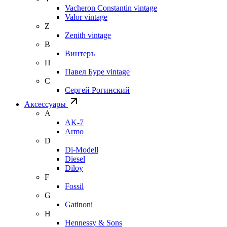
Vacheron Constantin vintage
Valor vintage
Z
Zenith vintage
В
Винтеръ
П
Павел Буре vintage
С
Сергей Рогинский
Аксессуары
A
AK-7
Armo
D
Di-Modell
Diesel
Diloy
F
Fossil
G
Gatinoni
H
Hennessy & Sons