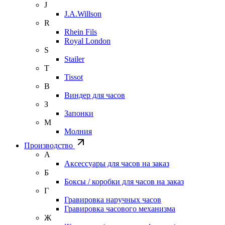
J
J.A.Willson
R
Rhein Fils
Royal London
S
Stailer
T
Tissot
В
Виндер для часов
З
Запонки
М
Молния
Производство
А
Аксессуары для часов на заказ
Б
Боксы / коробки для часов на заказ
Г
Гравировка наручных часов
Гравировка часового механизма
Ж