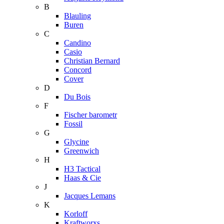
B
Blauling
Buren
C
Candino
Casio
Christian Bernard
Concord
Cover
D
Du Bois
F
Fischer barometr
Fossil
G
Glycine
Greenwich
H
H3 Tactical
Haas & Cie
J
Jacques Lemans
K
Korloff
Kraftworxs