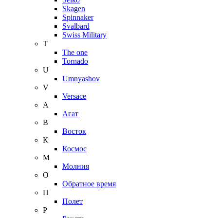
Skagen
Spinnaker
Svalbard
Swiss Military
T
The one
Tornado
U
Umnyashov
V
Versace
А
Агат
В
Восток
К
Космос
М
Молния
О
Обратное время
П
Полет
Р