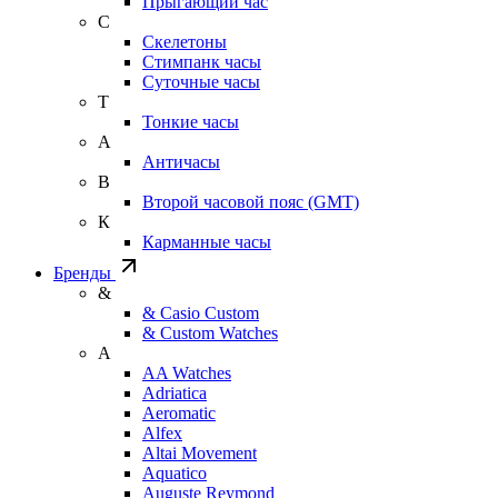
Прыгающий час
С
Скелетоны
Стимпанк часы
Суточные часы
Т
Тонкие часы
А
Античасы
В
Второй часовой пояс (GMT)
К
Карманные часы
Бренды
&
& Casio Custom
& Custom Watches
A
AA Watches
Adriatica
Aeromatic
Alfex
Altai Movement
Aquatico
Auguste Reymond