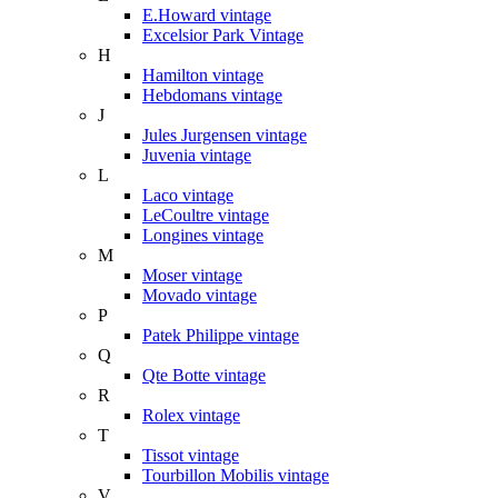
E.Howard vintage
Excelsior Park Vintage
H
Hamilton vintage
Hebdomans vintage
J
Jules Jurgensen vintage
Juvenia vintage
L
Laco vintage
LeCoultre vintage
Longines vintage
M
Moser vintage
Movado vintage
P
Patek Philippe vintage
Q
Qte Botte vintage
R
Rolex vintage
T
Tissot vintage
Tourbillon Mobilis vintage
V