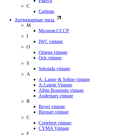
Ракета
С
Сибирь
Антикварные часы
М
Молния СССР
I
IWC vintage
O
Omega vintage
Oris vintage
S
Sekonda vintage
A
A. Lange & Söhne vintage
A.Lugrin Vintage
Albin Bourquin vintage
Audemars vintage
B
Beyer vintage
Breguet vintage
C
Cortebert vintage
CYMA Vintage
E