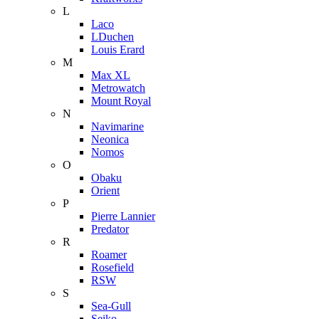
L
Laco
LDuchen
Louis Erard
M
Max XL
Metrowatch
Mount Royal
N
Navimarine
Neonica
Nomos
O
Obaku
Orient
P
Pierre Lannier
Predator
R
Roamer
Rosefield
RSW
S
Sea-Gull
Seiko