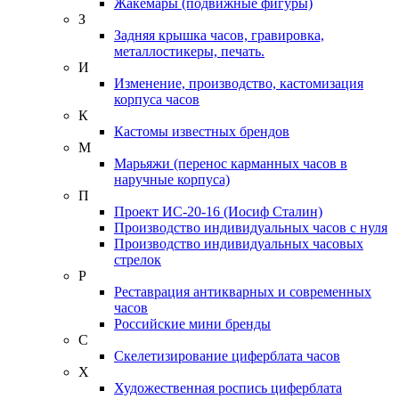
Жакемары (подвижные фигуры)
З
Задняя крышка часов, гравировка,
металлостикеры, печать.
И
Изменение, производство, кастомизация
корпуса часов
К
Кастомы известных брендов
М
Марьяжи (перенос карманных часов в
наручные корпуса)
П
Проект ИС-20-16 (Иосиф Сталин)
Производство индивидуальных часов с нуля
Производство индивидуальных часовых
стрелок
Р
Реставрация антикварных и современных
часов
Российские мини бренды
С
Скелетизирование циферблата часов
Х
Художественная роспись циферблата