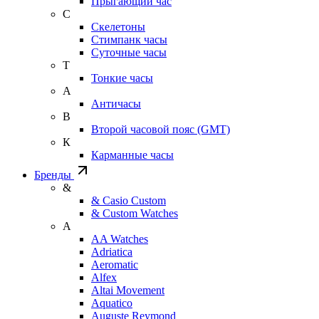
Прыгающий час
С
Скелетоны
Стимпанк часы
Суточные часы
Т
Тонкие часы
А
Античасы
В
Второй часовой пояс (GMT)
К
Карманные часы
Бренды
&
& Casio Custom
& Custom Watches
A
AA Watches
Adriatica
Aeromatic
Alfex
Altai Movement
Aquatico
Auguste Reymond