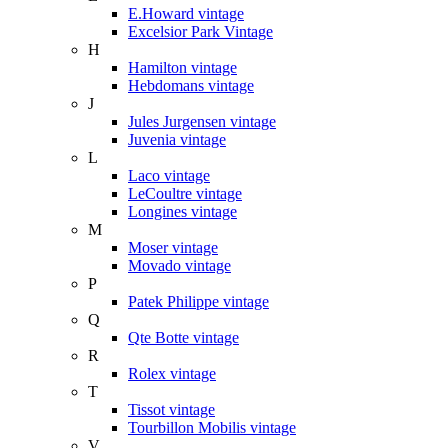
E.Howard vintage
Excelsior Park Vintage
H
Hamilton vintage
Hebdomans vintage
J
Jules Jurgensen vintage
Juvenia vintage
L
Laco vintage
LeCoultre vintage
Longines vintage
M
Moser vintage
Movado vintage
P
Patek Philippe vintage
Q
Qte Botte vintage
R
Rolex vintage
T
Tissot vintage
Tourbillon Mobilis vintage
V