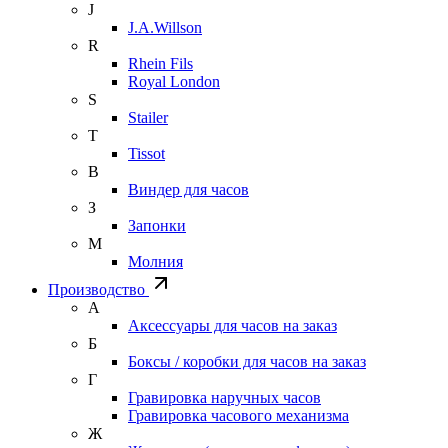
J
J.A.Willson
R
Rhein Fils
Royal London
S
Stailer
T
Tissot
В
Виндер для часов
З
Запонки
М
Молния
Производство
А
Аксессуары для часов на заказ
Б
Боксы / коробки для часов на заказ
Г
Гравировка наручных часов
Гравировка часового механизма
Ж