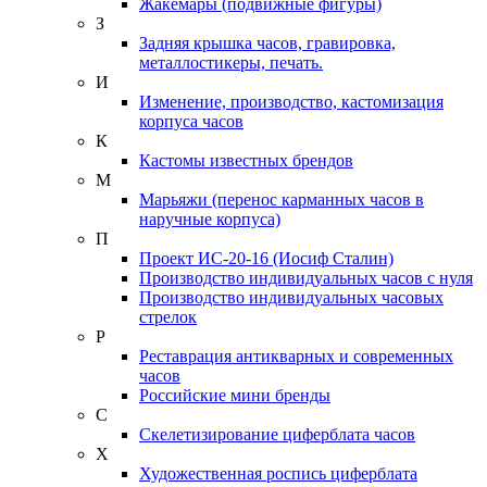
Жакемары (подвижные фигуры)
З
Задняя крышка часов, гравировка,
металлостикеры, печать.
И
Изменение, производство, кастомизация
корпуса часов
К
Кастомы известных брендов
М
Марьяжи (перенос карманных часов в
наручные корпуса)
П
Проект ИС-20-16 (Иосиф Сталин)
Производство индивидуальных часов с нуля
Производство индивидуальных часовых
стрелок
Р
Реставрация антикварных и современных
часов
Российские мини бренды
С
Скелетизирование циферблата часов
Х
Художественная роспись циферблата