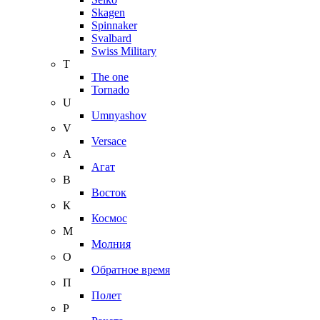
Skagen
Spinnaker
Svalbard
Swiss Military
T
The one
Tornado
U
Umnyashov
V
Versace
А
Агат
В
Восток
К
Космос
М
Молния
О
Обратное время
П
Полет
Р