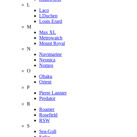
L
Laco
LDuchen
Louis Erard
M
Max XL
Metrowatch
Mount Royal
N
Navimarine
Neonica
Nomos
O
Obaku
Orient
P
Pierre Lannier
Predator
R
Roamer
Rosefield
RSW
S
Sea-Gull
Seiko