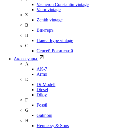
Vacheron Constantin vintage
Valor vintage
Z
Zenith vintage
В
Винтеръ
П
Павел Буре vintage
С
Сергей Рогинский
Аксессуары
A
AK-7
Armo
D
Di-Modell
Diesel
Diloy
F
Fossil
G
Gatinoni
H
Hennessy & Sons