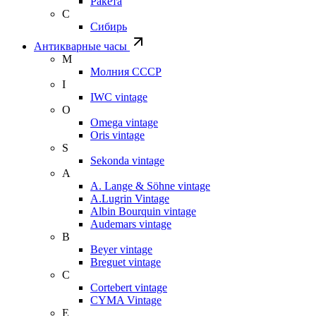
Ракета
С
Сибирь
Антикварные часы
М
Молния СССР
I
IWC vintage
O
Omega vintage
Oris vintage
S
Sekonda vintage
A
A. Lange & Söhne vintage
A.Lugrin Vintage
Albin Bourquin vintage
Audemars vintage
B
Beyer vintage
Breguet vintage
C
Cortebert vintage
CYMA Vintage
E