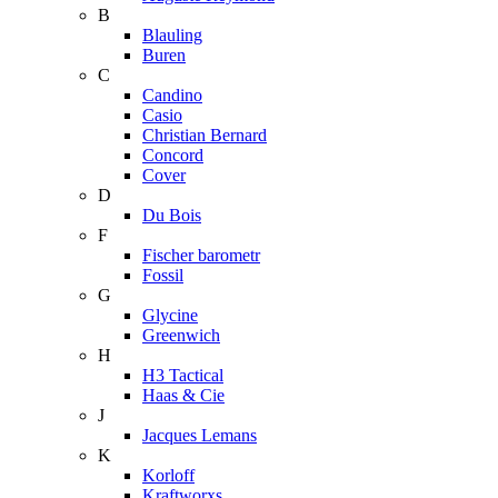
B
Blauling
Buren
C
Candino
Casio
Christian Bernard
Concord
Cover
D
Du Bois
F
Fischer barometr
Fossil
G
Glycine
Greenwich
H
H3 Tactical
Haas & Cie
J
Jacques Lemans
K
Korloff
Kraftworxs