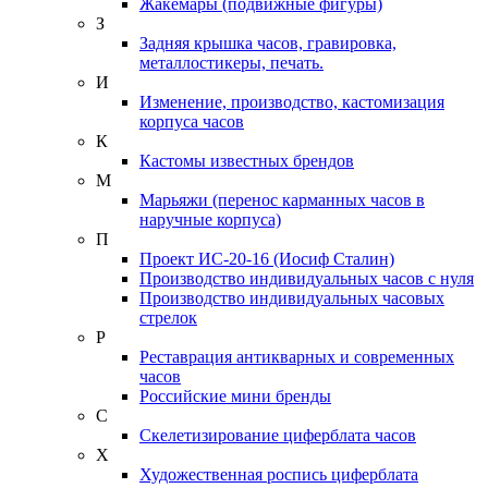
Жакемары (подвижные фигуры)
З
Задняя крышка часов, гравировка,
металлостикеры, печать.
И
Изменение, производство, кастомизация
корпуса часов
К
Кастомы известных брендов
М
Марьяжи (перенос карманных часов в
наручные корпуса)
П
Проект ИС-20-16 (Иосиф Сталин)
Производство индивидуальных часов с нуля
Производство индивидуальных часовых
стрелок
Р
Реставрация антикварных и современных
часов
Российские мини бренды
С
Скелетизирование циферблата часов
Х
Художественная роспись циферблата