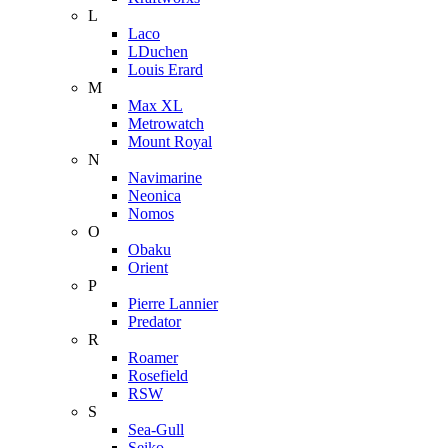
L
Laco
LDuchen
Louis Erard
M
Max XL
Metrowatch
Mount Royal
N
Navimarine
Neonica
Nomos
O
Obaku
Orient
P
Pierre Lannier
Predator
R
Roamer
Rosefield
RSW
S
Sea-Gull
Seiko