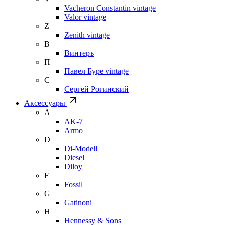
Vacheron Constantin vintage
Valor vintage
Z
Zenith vintage
В
Винтеръ
П
Павел Буре vintage
С
Сергей Рогинский
Аксессуары
A
AK-7
Armo
D
Di-Modell
Diesel
Diloy
F
Fossil
G
Gatinoni
H
Hennessy & Sons