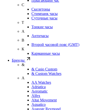
Прыгающий час
С
Скелетоны
Стимпанк часы
Суточные часы
Т
Тонкие часы
А
Античасы
В
Второй часовой пояс (GMT)
К
Карманные часы
Бренды
&
& Casio Custom
& Custom Watches
A
AA Watches
Adriatica
Aeromatic
Alfex
Altai Movement
Aquatico
Auguste Reymond