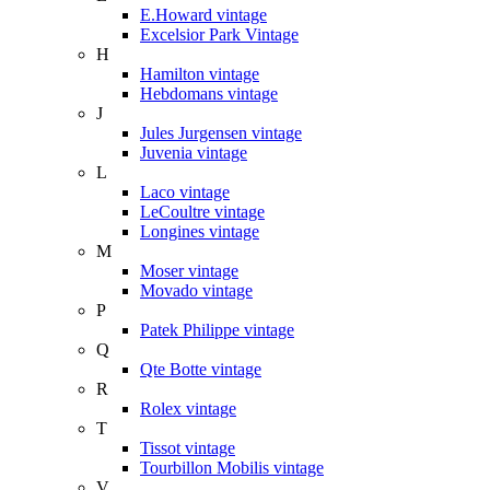
E.Howard vintage
Excelsior Park Vintage
H
Hamilton vintage
Hebdomans vintage
J
Jules Jurgensen vintage
Juvenia vintage
L
Laco vintage
LeCoultre vintage
Longines vintage
M
Moser vintage
Movado vintage
P
Patek Philippe vintage
Q
Qte Botte vintage
R
Rolex vintage
T
Tissot vintage
Tourbillon Mobilis vintage
V