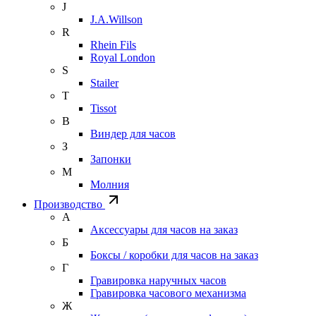
J
J.A.Willson
R
Rhein Fils
Royal London
S
Stailer
T
Tissot
В
Виндер для часов
З
Запонки
М
Молния
Производство
А
Аксессуары для часов на заказ
Б
Боксы / коробки для часов на заказ
Г
Гравировка наручных часов
Гравировка часового механизма
Ж