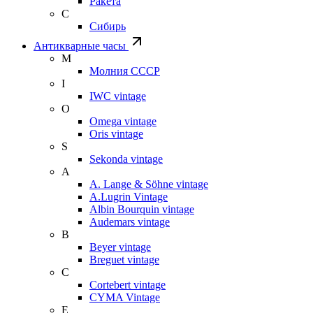
Ракета
С
Сибирь
Антикварные часы
М
Молния СССР
I
IWC vintage
O
Omega vintage
Oris vintage
S
Sekonda vintage
A
A. Lange & Söhne vintage
A.Lugrin Vintage
Albin Bourquin vintage
Audemars vintage
B
Beyer vintage
Breguet vintage
C
Cortebert vintage
CYMA Vintage
E