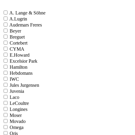
A. Lange & Söhne
A.Lugrin
Audemars Freres
Beyer
Breguet
Cortebert
CYMA
E.Howard
Excelsior Park
Hamilton
Hebdomans
IWC
Jules Jurgensen
Juvenia
Laco
LeCoultre
Longines
Moser
Movado
Omega
Oris