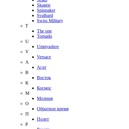
Skagen
Spinnaker
Svalbard
Swiss Military
T
The one
Tornado
U
Umnyashov
V
Versace
А
Агат
В
Восток
К
Космос
М
Молния
О
Обратное время
П
Полет
Р