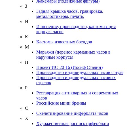
Жакемары (подвижные фигуры)
З
Задняя крышка часов, гравировка,
металлостикеры, печать.
И
Изменение, производство, кастомизация
корпуса часов
К
Кастомы известных брендов
М
Марьяжи (перенос карманных часов в
наручные корпуса)
П
Проект ИС-20-16 (Иосиф Сталин)
Производство индивидуальных часов с нуля
Производство индивидуальных часовых
стрелок
Р
Реставрация антикварных и современных
часов
Российские мини бренды
С
Скелетизирование циферблата часов
Х
Художественная роспись циферблата