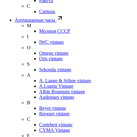
Ракета
С
Сибирь
Антикварные часы
М
Молния СССР
I
IWC vintage
O
Omega vintage
Oris vintage
S
Sekonda vintage
A
A. Lange & Söhne vintage
A.Lugrin Vintage
Albin Bourquin vintage
Audemars vintage
B
Beyer vintage
Breguet vintage
C
Cortebert vintage
CYMA Vintage
E