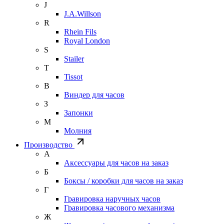
J
J.A.Willson
R
Rhein Fils
Royal London
S
Stailer
T
Tissot
В
Виндер для часов
З
Запонки
М
Молния
Производство
А
Аксессуары для часов на заказ
Б
Боксы / коробки для часов на заказ
Г
Гравировка наручных часов
Гравировка часового механизма
Ж