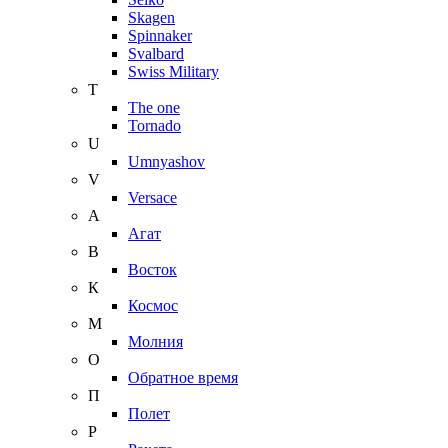
Skagen
Spinnaker
Svalbard
Swiss Military
T
The one
Tornado
U
Umnyashov
V
Versace
А
Агат
В
Восток
К
Космос
М
Молния
О
Обратное время
П
Полет
Р