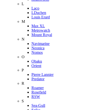
L
Laco
LDuchen
Louis Erard
M
Max XL
Metrowatch
Mount Royal
N
Navimarine
Neonica
Nomos
O
Obaku
Orient
P
Pierre Lannier
Predator
R
Roamer
Rosefield
RSW
S
Sea-Gull
Seiko