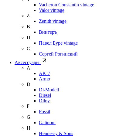
Vacheron Constantin vintage
Valor vintage
Z
Zenith vintage
В
Винтеръ
П
Павел Буре vintage
С
Сергей Рогинский
Аксессуары
A
AK-7
Armo
D
Di-Modell
Diesel
Diloy
F
Fossil
G
Gatinoni
H
Hennessy & Sons