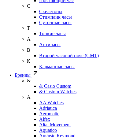
Прыгающий час
С
Скелетоны
Стимпанк часы
Суточные часы
Т
Тонкие часы
А
Античасы
В
Второй часовой пояс (GMT)
К
Карманные часы
Бренды
&
& Casio Custom
& Custom Watches
A
AA Watches
Adriatica
Aeromatic
Alfex
Altai Movement
Aquatico
Auguste Reymond