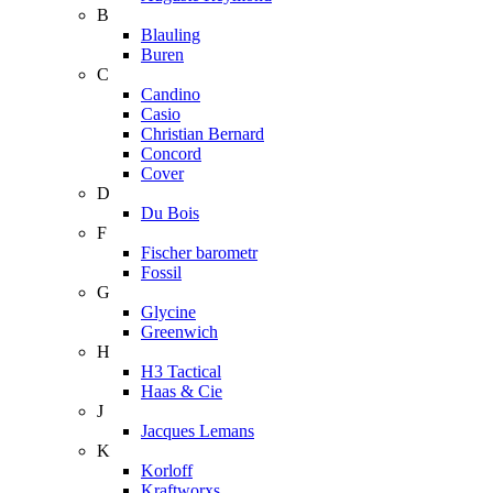
B
Blauling
Buren
C
Candino
Casio
Christian Bernard
Concord
Cover
D
Du Bois
F
Fischer barometr
Fossil
G
Glycine
Greenwich
H
H3 Tactical
Haas & Cie
J
Jacques Lemans
K
Korloff
Kraftworxs