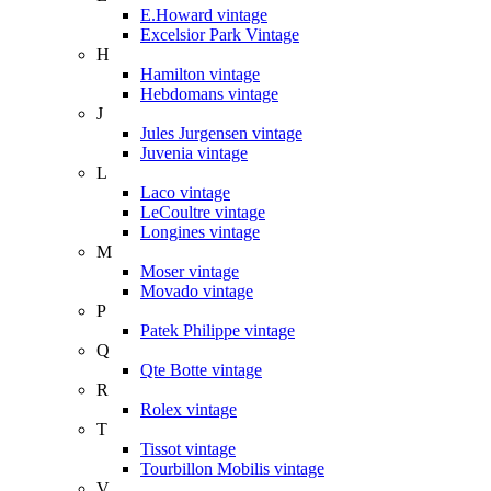
E.Howard vintage
Excelsior Park Vintage
H
Hamilton vintage
Hebdomans vintage
J
Jules Jurgensen vintage
Juvenia vintage
L
Laco vintage
LeCoultre vintage
Longines vintage
M
Moser vintage
Movado vintage
P
Patek Philippe vintage
Q
Qte Botte vintage
R
Rolex vintage
T
Tissot vintage
Tourbillon Mobilis vintage
V