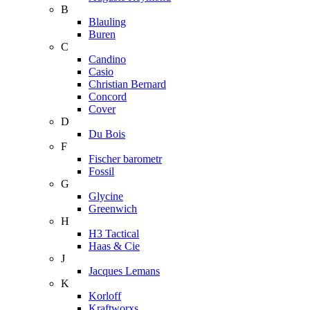
B
Blauling
Buren
C
Candino
Casio
Christian Bernard
Concord
Cover
D
Du Bois
F
Fischer barometr
Fossil
G
Glycine
Greenwich
H
H3 Tactical
Haas & Cie
J
Jacques Lemans
K
Korloff
Kraftworxs