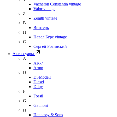
Vacheron Constantin vintage
Valor vintage
Z
Zenith vintage
В
Винтеръ
П
Павел Буре vintage
С
Сергей Рогинский
Аксессуары
A
AK-7
Armo
D
Di-Modell
Diesel
Diloy
F
Fossil
G
Gatinoni
H
Hennessy & Sons