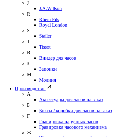
J
J.A.Willson
R
Rhein Fils
Royal London
S
Stailer
T
Tissot
В
Виндер для часов
З
Запонки
М
Молния
Производство
А
Аксессуары для часов на заказ
Б
Боксы / коробки для часов на заказ
Г
Гравировка наручных часов
Гравировка часового механизма
Ж