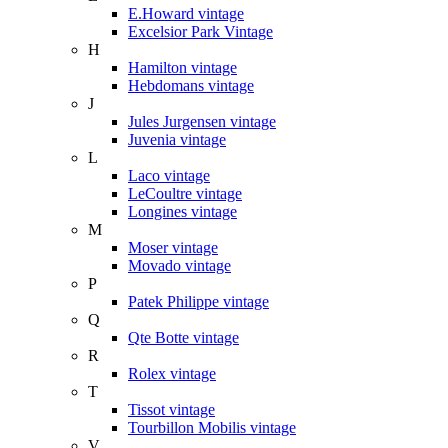
E.Howard vintage
Excelsior Park Vintage
H
Hamilton vintage
Hebdomans vintage
J
Jules Jurgensen vintage
Juvenia vintage
L
Laco vintage
LeCoultre vintage
Longines vintage
M
Moser vintage
Movado vintage
P
Patek Philippe vintage
Q
Qte Botte vintage
R
Rolex vintage
T
Tissot vintage
Tourbillon Mobilis vintage
V