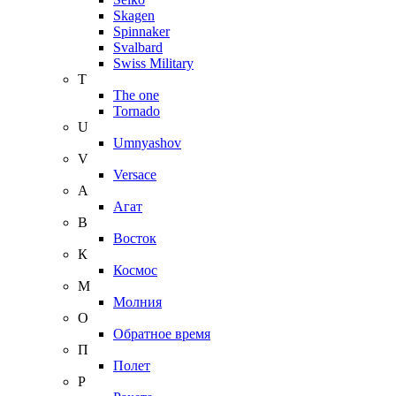
Skagen
Spinnaker
Svalbard
Swiss Military
T
The one
Tornado
U
Umnyashov
V
Versace
А
Агат
В
Восток
К
Космос
М
Молния
О
Обратное время
П
Полет
Р