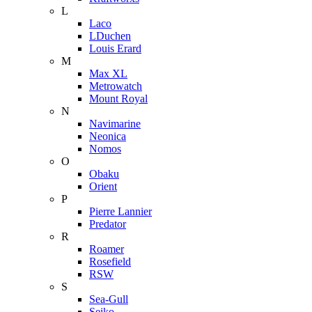
L
Laco
LDuchen
Louis Erard
M
Max XL
Metrowatch
Mount Royal
N
Navimarine
Neonica
Nomos
O
Obaku
Orient
P
Pierre Lannier
Predator
R
Roamer
Rosefield
RSW
S
Sea-Gull
Seiko