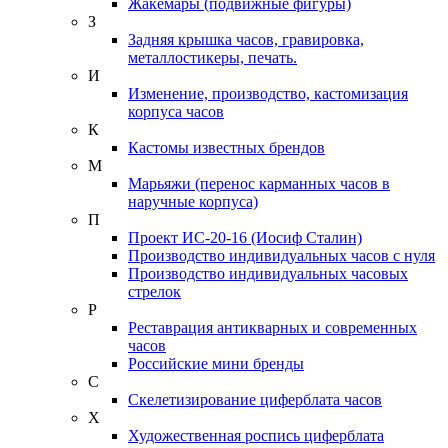
Жакемары (подвижные фигуры)
З
Задняя крышка часов, гравировка,
металлостикеры, печать.
И
Изменение, производство, кастомизация
корпуса часов
К
Кастомы известных брендов
М
Марьяжи (перенос карманных часов в
наручные корпуса)
П
Проект ИС-20-16 (Иосиф Сталин)
Производство индивидуальных часов с нуля
Производство индивидуальных часовых
стрелок
Р
Реставрация антикварных и современных
часов
Российские мини бренды
С
Скелетизирование циферблата часов
Х
Художественная роспись циферблата