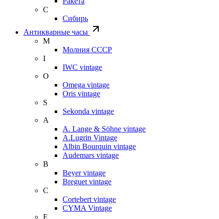
Ракета
С
Сибирь
Антикварные часы
М
Молния СССР
I
IWC vintage
O
Omega vintage
Oris vintage
S
Sekonda vintage
A
A. Lange & Söhne vintage
A.Lugrin Vintage
Albin Bourquin vintage
Audemars vintage
B
Beyer vintage
Breguet vintage
C
Cortebert vintage
CYMA Vintage
E