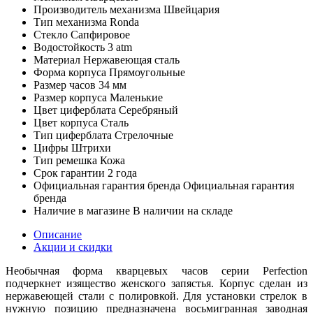
Производитель механизма
Швейцария
Тип механизма
Ronda
Стекло
Сапфировое
Водостойкость
3 atm
Материал
Нержавеющая сталь
Форма корпуса
Прямоугольные
Размер часов
34 мм
Размер корпуса
Маленькие
Цвет циферблата
Серебряный
Цвет корпуса
Сталь
Тип циферблата
Стрелочные
Цифры
Штрихи
Тип ремешка
Кожа
Срок гарантии
2 года
Официальная гарантия бренда
Официальная гарантия
бренда
Наличие в магазине
В наличии на складе
Описание
Акции и скидки
Необычная форма кварцевых часов серии Perfection
подчеркнет изящество женского запястья. Корпус сделан из
нержавеющей стали с полировкой. Для установки стрелок в
нужную позицию предназначена восьмигранная заводная