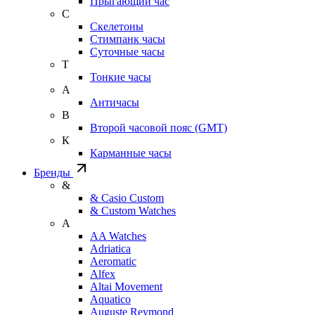
Прыгающий час
С
Скелетоны
Стимпанк часы
Суточные часы
Т
Тонкие часы
А
Античасы
В
Второй часовой пояс (GMT)
К
Карманные часы
Бренды
&
& Casio Custom
& Custom Watches
A
AA Watches
Adriatica
Aeromatic
Alfex
Altai Movement
Aquatico
Auguste Reymond