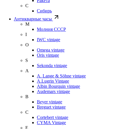
Ракета
С
Сибирь
Антикварные часы
М
Молния СССР
I
IWC vintage
O
Omega vintage
Oris vintage
S
Sekonda vintage
A
A. Lange & Söhne vintage
A.Lugrin Vintage
Albin Bourquin vintage
Audemars vintage
B
Beyer vintage
Breguet vintage
C
Cortebert vintage
CYMA Vintage
E