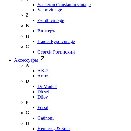
Vacheron Constantin vintage
Valor vintage
Z
Zenith vintage
В
Винтеръ
П
Павел Буре vintage
С
Сергей Рогинский
Аксессуары
A
AK-7
Armo
D
Di-Modell
Diesel
Diloy
F
Fossil
G
Gatinoni
H
Hennessy & Sons