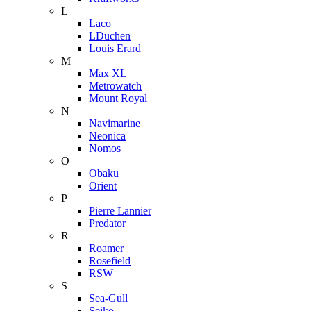
L
Laco
LDuchen
Louis Erard
M
Max XL
Metrowatch
Mount Royal
N
Navimarine
Neonica
Nomos
O
Obaku
Orient
P
Pierre Lannier
Predator
R
Roamer
Rosefield
RSW
S
Sea-Gull
Seiko