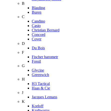
B
Blauling
Buren
C
Candino
Casio
Christian Bernard
Concord
Cover
D
Du Bois
F
Fischer barometr
Fossil
G
Glycine
Greenwich
H
H3 Tactical
Haas & Cie
J
Jacques Lemans
K
Korloff
Kraftworxs