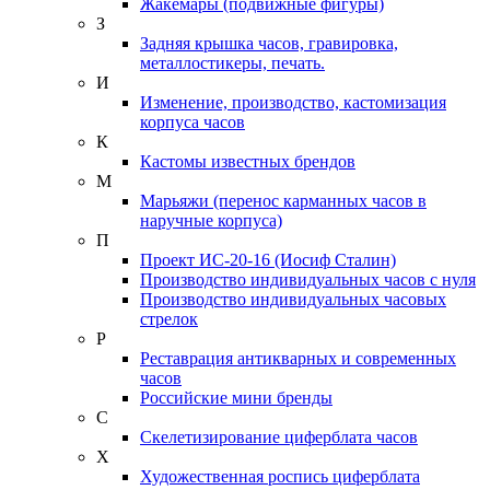
Жакемары (подвижные фигуры)
З
Задняя крышка часов, гравировка,
металлостикеры, печать.
И
Изменение, производство, кастомизация
корпуса часов
К
Кастомы известных брендов
М
Марьяжи (перенос карманных часов в
наручные корпуса)
П
Проект ИС-20-16 (Иосиф Сталин)
Производство индивидуальных часов с нуля
Производство индивидуальных часовых
стрелок
Р
Реставрация антикварных и современных
часов
Российские мини бренды
С
Скелетизирование циферблата часов
Х
Художественная роспись циферблата