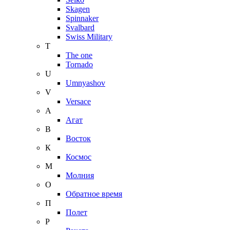
Skagen
Spinnaker
Svalbard
Swiss Military
T
The one
Tornado
U
Umnyashov
V
Versace
А
Агат
В
Восток
К
Космос
М
Молния
О
Обратное время
П
Полет
Р