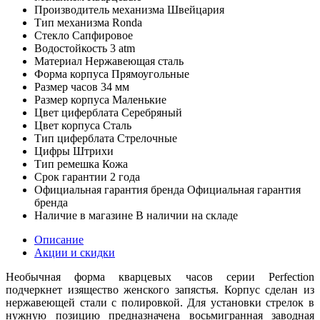
Производитель механизма
Швейцария
Тип механизма
Ronda
Стекло
Сапфировое
Водостойкость
3 atm
Материал
Нержавеющая сталь
Форма корпуса
Прямоугольные
Размер часов
34 мм
Размер корпуса
Маленькие
Цвет циферблата
Серебряный
Цвет корпуса
Сталь
Тип циферблата
Стрелочные
Цифры
Штрихи
Тип ремешка
Кожа
Срок гарантии
2 года
Официальная гарантия бренда
Официальная гарантия
бренда
Наличие в магазине
В наличии на складе
Описание
Акции и скидки
Необычная форма кварцевых часов серии Perfection
подчеркнет изящество женского запястья. Корпус сделан из
нержавеющей стали с полировкой. Для установки стрелок в
нужную позицию предназначена восьмигранная заводная