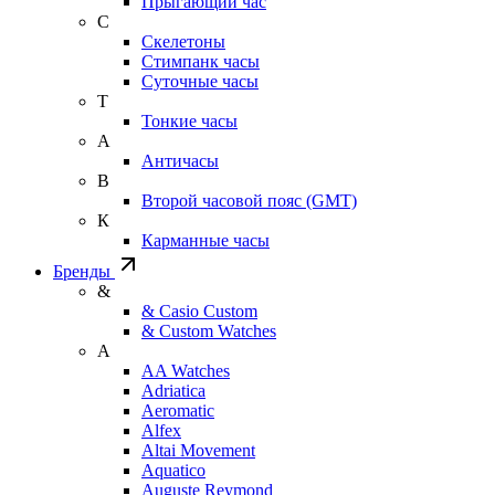
Прыгающий час
С
Скелетоны
Стимпанк часы
Суточные часы
Т
Тонкие часы
А
Античасы
В
Второй часовой пояс (GMT)
К
Карманные часы
Бренды
&
& Casio Custom
& Custom Watches
A
AA Watches
Adriatica
Aeromatic
Alfex
Altai Movement
Aquatico
Auguste Reymond