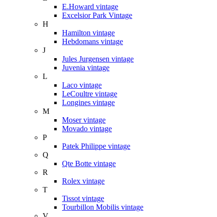
E.Howard vintage
Excelsior Park Vintage
H
Hamilton vintage
Hebdomans vintage
J
Jules Jurgensen vintage
Juvenia vintage
L
Laco vintage
LeCoultre vintage
Longines vintage
M
Moser vintage
Movado vintage
P
Patek Philippe vintage
Q
Qte Botte vintage
R
Rolex vintage
T
Tissot vintage
Tourbillon Mobilis vintage
V