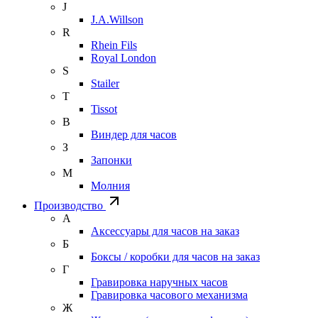
J
J.A.Willson
R
Rhein Fils
Royal London
S
Stailer
T
Tissot
В
Виндер для часов
З
Запонки
М
Молния
Производство
А
Аксессуары для часов на заказ
Б
Боксы / коробки для часов на заказ
Г
Гравировка наручных часов
Гравировка часового механизма
Ж