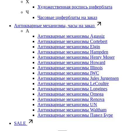
Х
Художественная роспись циферблата
Ч
Часовые циферблаты на заказ
Антикварные механизмы, часы на заказ
А
Антикварные механизмы Agassiz
Антикварные механизмы Cortebert
Антикварные механизмы Elgin
Антикварные механизмы Hampden
Антикварные механизмы Henry Moser
Антикварные механизмы Howard
Антикварные механизмы Illinois
Антикварные механизмы IWC
Антикварные механизмы Jules Jurgensen
Антикварные механизмы LeCoultre
Антикварные механизмы Longines
Антикварные механизмы Omega
Антикварные механизмы Renova
Антикварные механизмы UN
Антикварные механизмы Waltham
Антикварные механизмы Павел Буре
SALE