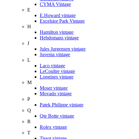
CYMA Vintage
E
E.Howard vintage
Excelsior Park Vintage
H
Hamilton vintage
Hebdomans vintage
J
Jules Jurgensen vintage
Juvenia vintage
L
Laco vintage
LeCoultre vintage
Longines vintage
M
Moser vintage
Movado vintage
P
Patek Philippe vintage
Q
Qte Botte vintage
R
Rolex vintage
T
Tissot vintage