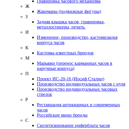
Гравировка часового механизма
Ж
Жакемары (подвижные фигуры)
З
Задняя крышка часов, гравировка,
металлостикеры, печать.
И
Изменение, производство, кастомизация
корпуса часов
К
Кастомы известных брендов
М
Марьяжи (перенос карманных часов в
наручные корпуса)
П
Проект ИС-20-16 (Иосиф Сталин)
Производство индивидуальных часов с нуля
Производство индивидуальных часовых
стрелок
Р
Реставрация антикварных и современных
часов
Российские мини бренды
С
Скелетизирование циферблата часов