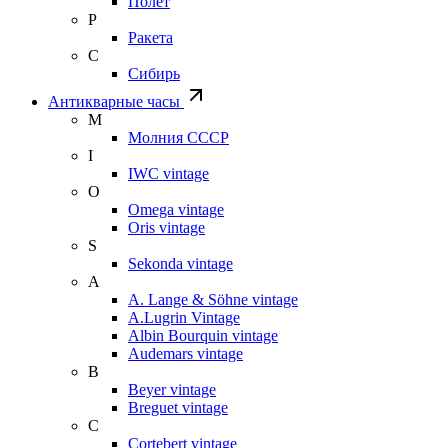
Полет
Р
Ракета
С
Сибирь
Антикварные часы
М
Молния СССР
I
IWC vintage
O
Omega vintage
Oris vintage
S
Sekonda vintage
A
A. Lange & Söhne vintage
A.Lugrin Vintage
Albin Bourquin vintage
Audemars vintage
B
Beyer vintage
Breguet vintage
C
Cortebert vintage