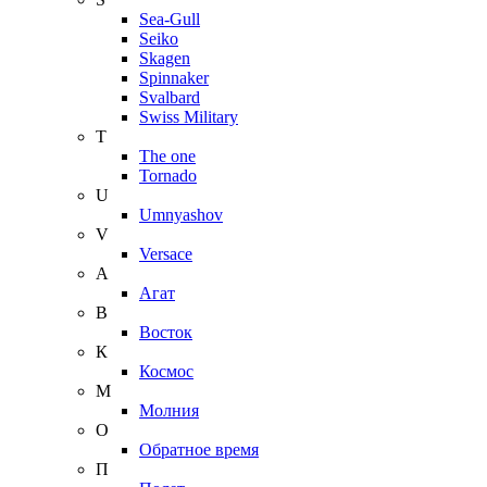
Sea-Gull
Seiko
Skagen
Spinnaker
Svalbard
Swiss Military
T
The one
Tornado
U
Umnyashov
V
Versace
А
Агат
В
Восток
К
Космос
М
Молния
О
Обратное время
П