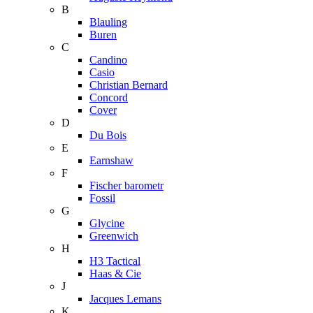
B
Blauling
Buren
C
Candino
Casio
Christian Bernard
Concord
Cover
D
Du Bois
E
Earnshaw
F
Fischer barometr
Fossil
G
Glycine
Greenwich
H
H3 Tactical
Haas & Cie
J
Jacques Lemans
K