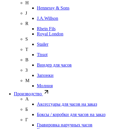
H
Hennessy & Sons
J
J.A.Willson
R
Rhein Fils
Royal London
S
Stailer
T
Tissot
В
Виндер для часов
З
Запонки
М
Молния
Производство
А
Аксессуары для часов на заказ
Б
Боксы / коробки для часов на заказ
Г
Гравировка наручных часов