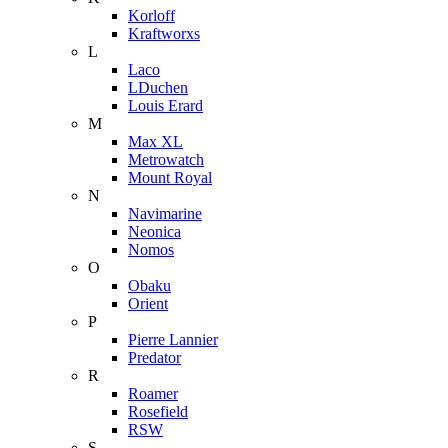
Korloff
Kraftworxs
L
Laco
LDuchen
Louis Erard
M
Max XL
Metrowatch
Mount Royal
N
Navimarine
Neonica
Nomos
O
Obaku
Orient
P
Pierre Lannier
Predator
R
Roamer
Rosefield
RSW
S