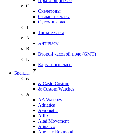
Прыгающий час
С
Скелетоны
Стимпанк часы
Суточные часы
Т
Тонкие часы
А
Античасы
В
Второй часовой пояс (GMT)
К
Карманные часы
Бренды
&
& Casio Custom
& Custom Watches
A
AA Watches
Adriatica
Aeromatic
Alfex
Altai Movement
Aquatico
Auguste Reymond