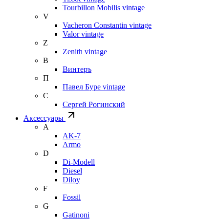
Tourbillon Mobilis vintage
V
Vacheron Constantin vintage
Valor vintage
Z
Zenith vintage
В
Винтеръ
П
Павел Буре vintage
С
Сергей Рогинский
Аксессуары
A
AK-7
Armo
D
Di-Modell
Diesel
Diloy
F
Fossil
G
Gatinoni