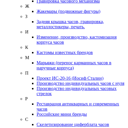
Гравировка часового механизма
Ж
Жакемары (подвижные фигуры)
З
Задняя крышка часов, гравировка,
металлостикеры, печать.
И
Изменение, производство, кастомизация
корпуса часов
К
Кастомы известных брендов
М
Марьяжи (перенос карманных часов в
наручные корпуса)
П
Проект ИС-20-16 (Иосиф Сталин)
Производство индивидуальных часов с нуля
Производство индивидуальных часовых
стрелок
Р
Реставрация антикварных и современных
часов
Российские мини бренды
С
Скелетизирование циферблата часов