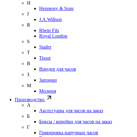
H
Hennessy & Sons
J
J.A.Willson
R
Rhein Fils
Royal London
S
Stailer
T
Tissot
В
Виндер для часов
З
Запонки
М
Молния
Производство
А
Аксессуары для часов на заказ
Б
Боксы / коробки для часов на заказ
Г
Гравировка наручных часов