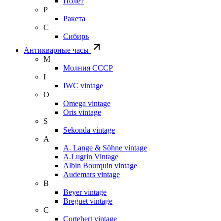
Полет
Р
Ракета
С
Сибирь
Антикварные часы
М
Молния СССР
I
IWC vintage
O
Omega vintage
Oris vintage
S
Sekonda vintage
A
A. Lange & Söhne vintage
A.Lugrin Vintage
Albin Bourquin vintage
Audemars vintage
B
Beyer vintage
Breguet vintage
C
Cortebert vintage