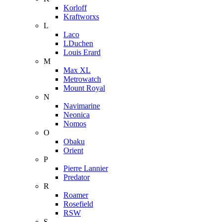
Korloff
Kraftworxs
L
Laco
LDuchen
Louis Erard
M
Max XL
Metrowatch
Mount Royal
N
Navimarine
Neonica
Nomos
O
Obaku
Orient
P
Pierre Lannier
Predator
R
Roamer
Rosefield
RSW
S