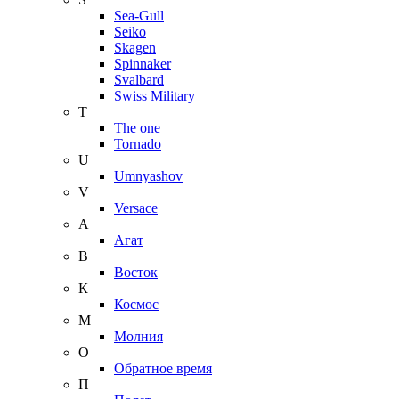
Sea-Gull
Seiko
Skagen
Spinnaker
Svalbard
Swiss Military
T
The one
Tornado
U
Umnyashov
V
Versace
А
Агат
В
Восток
К
Космос
М
Молния
О
Обратное время
П