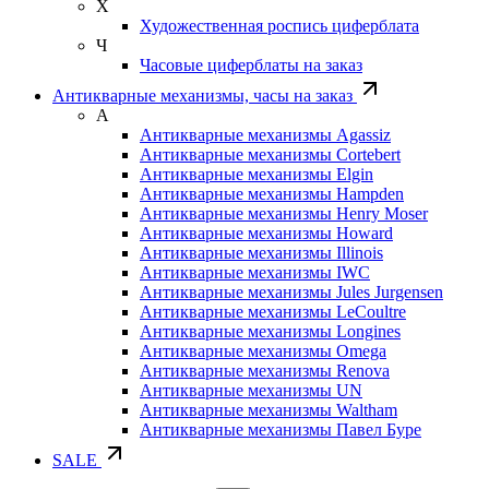
Х
Художественная роспись циферблата
Ч
Часовые циферблаты на заказ
Антикварные механизмы, часы на заказ
А
Антикварные механизмы Agassiz
Антикварные механизмы Cortebert
Антикварные механизмы Elgin
Антикварные механизмы Hampden
Антикварные механизмы Henry Moser
Антикварные механизмы Howard
Антикварные механизмы Illinois
Антикварные механизмы IWC
Антикварные механизмы Jules Jurgensen
Антикварные механизмы LeCoultre
Антикварные механизмы Longines
Антикварные механизмы Omega
Антикварные механизмы Renova
Антикварные механизмы UN
Антикварные механизмы Waltham
Антикварные механизмы Павел Буре
SALE