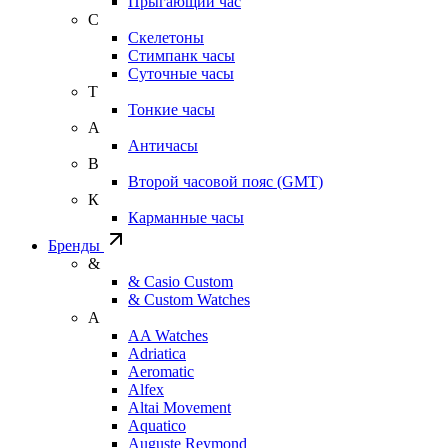
Прыгающий час
С
Скелетоны
Стимпанк часы
Суточные часы
Т
Тонкие часы
А
Античасы
В
Второй часовой пояс (GMT)
К
Карманные часы
Бренды
&
& Casio Custom
& Custom Watches
A
AA Watches
Adriatica
Aeromatic
Alfex
Altai Movement
Aquatico
Auguste Reymond