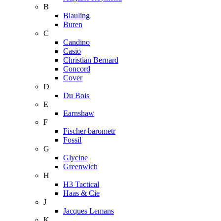
B
Blauling
Buren
C
Candino
Casio
Christian Bernard
Concord
Cover
D
Du Bois
E
Earnshaw
F
Fischer barometr
Fossil
G
Glycine
Greenwich
H
H3 Tactical
Haas & Cie
J
Jacques Lemans
K