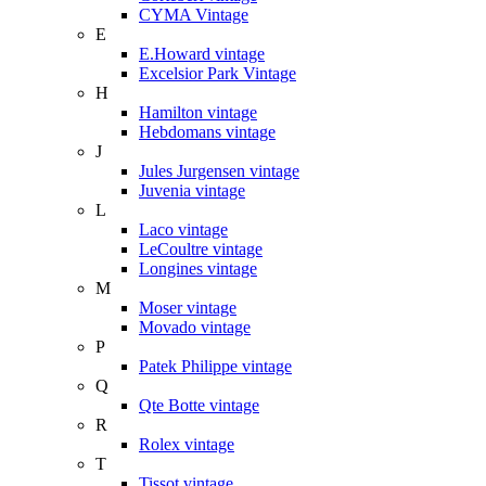
CYMA Vintage
E
E.Howard vintage
Excelsior Park Vintage
H
Hamilton vintage
Hebdomans vintage
J
Jules Jurgensen vintage
Juvenia vintage
L
Laco vintage
LeCoultre vintage
Longines vintage
M
Moser vintage
Movado vintage
P
Patek Philippe vintage
Q
Qte Botte vintage
R
Rolex vintage
T
Tissot vintage