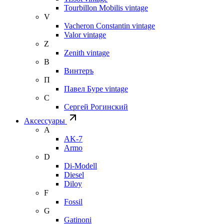
Tourbillon Mobilis vintage
V
Vacheron Constantin vintage
Valor vintage
Z
Zenith vintage
В
Винтеръ
П
Павел Буре vintage
С
Сергей Рогинский
Аксессуары
A
AK-7
Armo
D
Di-Modell
Diesel
Diloy
F
Fossil
G
Gatinoni