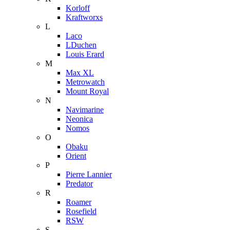
Korloff
Kraftworxs
L
Laco
LDuchen
Louis Erard
M
Max XL
Metrowatch
Mount Royal
N
Navimarine
Neonica
Nomos
O
Obaku
Orient
P
Pierre Lannier
Predator
R
Roamer
Rosefield
RSW
S