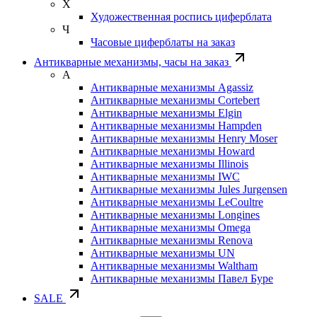
Х
Художественная роспись циферблата
Ч
Часовые циферблаты на заказ
Антикварные механизмы, часы на заказ
А
Антикварные механизмы Agassiz
Антикварные механизмы Cortebert
Антикварные механизмы Elgin
Антикварные механизмы Hampden
Антикварные механизмы Henry Moser
Антикварные механизмы Howard
Антикварные механизмы Illinois
Антикварные механизмы IWC
Антикварные механизмы Jules Jurgensen
Антикварные механизмы LeCoultre
Антикварные механизмы Longines
Антикварные механизмы Omega
Антикварные механизмы Renova
Антикварные механизмы UN
Антикварные механизмы Waltham
Антикварные механизмы Павел Буре
SALE