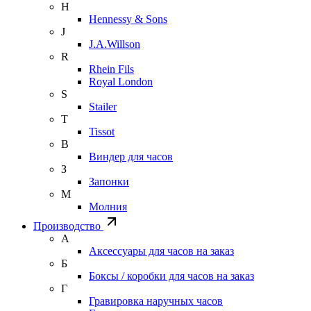
H
Hennessy & Sons
J
J.A.Willson
R
Rhein Fils
Royal London
S
Stailer
T
Tissot
В
Виндер для часов
З
Запонки
М
Молния
Производство
А
Аксессуары для часов на заказ
Б
Боксы / коробки для часов на заказ
Г
Гравировка наручных часов