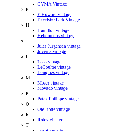
CYMA Vintage
E
E.Howard vintage
Excelsior Park Vintage
H
Hamilton vintage
Hebdomans vintage
J
Jules Jurgensen vintage
Juvenia vintage
L
Laco vintage
LeCoultre vintage
Longines vintage
M
Moser vintage
Movado vintage
P
Patek Philippe vintage
Q
Qte Botte vintage
R
Rolex vintage
T
Tissot vintage