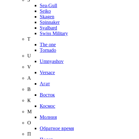
Sea-Gull
Seiko
Skagen
Spinnaker
Svalbard
Swiss Military
T
The one
Tornado
U
Umnyashov
V
Versace
А
Агат
В
Восток
К
Космос
М
Молния
О
Обратное время
П