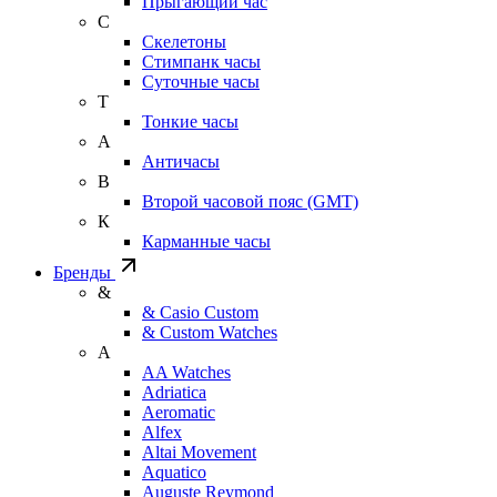
Прыгающий час
С
Скелетоны
Стимпанк часы
Суточные часы
Т
Тонкие часы
А
Античасы
В
Второй часовой пояс (GMT)
К
Карманные часы
Бренды
&
& Casio Custom
& Custom Watches
A
AA Watches
Adriatica
Aeromatic
Alfex
Altai Movement
Aquatico
Auguste Reymond