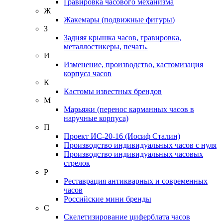
Гравировка часового механизма
Ж
Жакемары (подвижные фигуры)
З
Задняя крышка часов, гравировка,
металлостикеры, печать.
И
Изменение, производство, кастомизация
корпуса часов
К
Кастомы известных брендов
М
Марьяжи (перенос карманных часов в
наручные корпуса)
П
Проект ИС-20-16 (Иосиф Сталин)
Производство индивидуальных часов с нуля
Производство индивидуальных часовых
стрелок
Р
Реставрация антикварных и современных
часов
Российские мини бренды
С
Скелетизирование циферблата часов