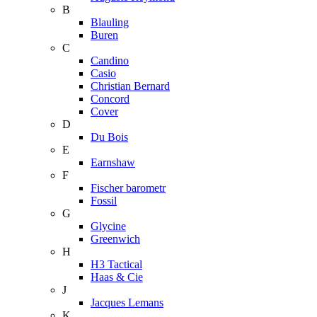
B
Blauling
Buren
C
Candino
Casio
Christian Bernard
Concord
Cover
D
Du Bois
E
Earnshaw
F
Fischer barometr
Fossil
G
Glycine
Greenwich
H
H3 Tactical
Haas & Cie
J
Jacques Lemans
K