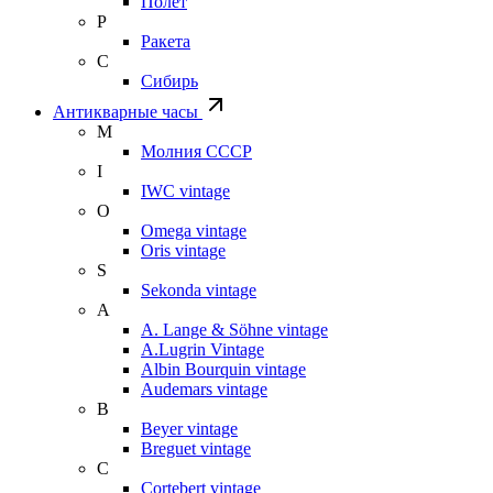
Полет
Р
Ракета
С
Сибирь
Антикварные часы
М
Молния СССР
I
IWC vintage
O
Omega vintage
Oris vintage
S
Sekonda vintage
A
A. Lange & Söhne vintage
A.Lugrin Vintage
Albin Bourquin vintage
Audemars vintage
B
Beyer vintage
Breguet vintage
C
Cortebert vintage