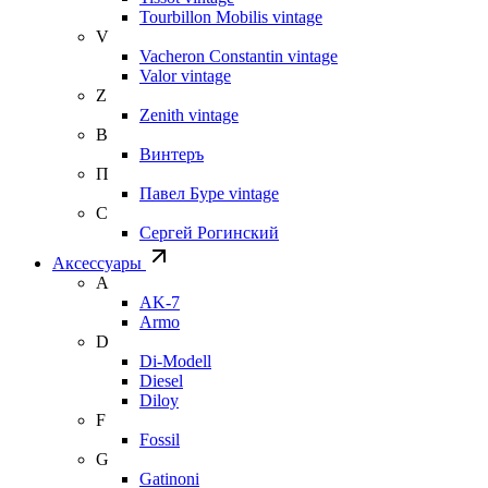
Tourbillon Mobilis vintage
V
Vacheron Constantin vintage
Valor vintage
Z
Zenith vintage
В
Винтеръ
П
Павел Буре vintage
С
Сергей Рогинский
Аксессуары
A
AK-7
Armo
D
Di-Modell
Diesel
Diloy
F
Fossil
G
Gatinoni