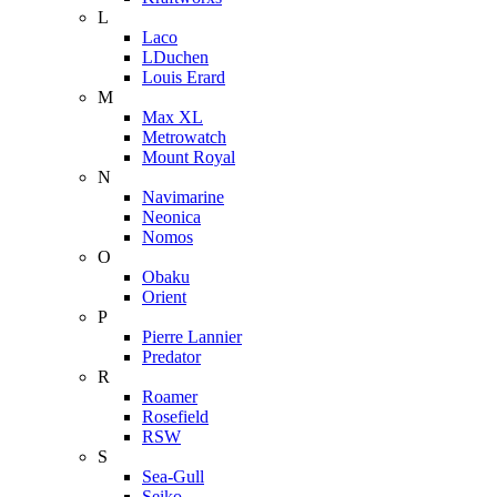
L
Laco
LDuchen
Louis Erard
M
Max XL
Metrowatch
Mount Royal
N
Navimarine
Neonica
Nomos
O
Obaku
Orient
P
Pierre Lannier
Predator
R
Roamer
Rosefield
RSW
S
Sea-Gull
Seiko