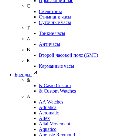
Прыгающий час
С
Скелетоны
Стимпанк часы
Суточные часы
Т
Тонкие часы
А
Античасы
В
Второй часовой пояс (GMT)
К
Карманные часы
Бренды
&
& Casio Custom
& Custom Watches
A
AA Watches
Adriatica
Aeromatic
Alfex
Altai Movement
Aquatico
Auguste Reymond