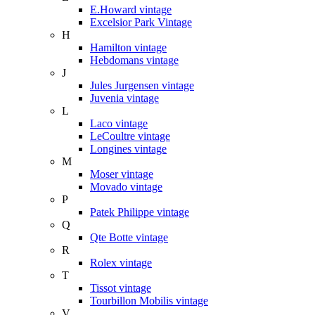
E.Howard vintage
Excelsior Park Vintage
H
Hamilton vintage
Hebdomans vintage
J
Jules Jurgensen vintage
Juvenia vintage
L
Laco vintage
LeCoultre vintage
Longines vintage
M
Moser vintage
Movado vintage
P
Patek Philippe vintage
Q
Qte Botte vintage
R
Rolex vintage
T
Tissot vintage
Tourbillon Mobilis vintage
V