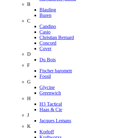
B
Blauling
Buren
C
Candino
Casio
Christian Bernard
Concord
Cover
D
Du Bois
F
Fischer barometr
Fossil
G
Glycine
Greenwich
H
H3 Tactical
Haas & Cie
J
Jacques Lemans
K
Korloff
Kraftworxs