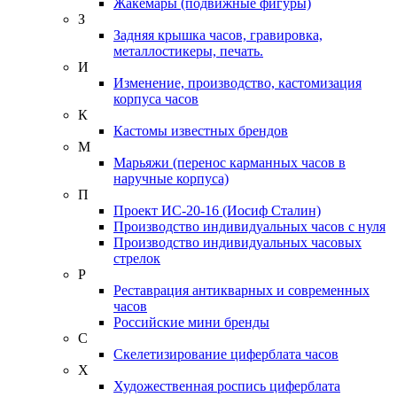
Жакемары (подвижные фигуры)
З
Задняя крышка часов, гравировка,
металлостикеры, печать.
И
Изменение, производство, кастомизация
корпуса часов
К
Кастомы известных брендов
М
Марьяжи (перенос карманных часов в
наручные корпуса)
П
Проект ИС-20-16 (Иосиф Сталин)
Производство индивидуальных часов с нуля
Производство индивидуальных часовых
стрелок
Р
Реставрация антикварных и современных
часов
Российские мини бренды
С
Скелетизирование циферблата часов
Х
Художественная роспись циферблата