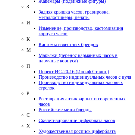
Жакемары (подвижные фигуры)
З
Задняя крышка часов, гравировка,
металлостикеры, печать.
И
Изменение, производство, кастомизация
корпуса часов
К
Кастомы известных брендов
М
Марьяжи (перенос карманных часов в
наручные корпуса)
П
Проект ИС-20-16 (Иосиф Сталин)
Производство индивидуальных часов с нуля
Производство индивидуальных часовых
стрелок
Р
Реставрация антикварных и современных
часов
Российские мини бренды
С
Скелетизирование циферблата часов
Х
Художественная роспись циферблата