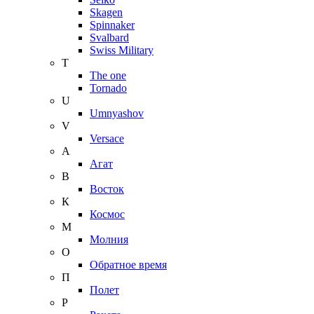
Skagen
Spinnaker
Svalbard
Swiss Military
T
The one
Tornado
U
Umnyashov
V
Versace
А
Агат
В
Восток
К
Космос
М
Молния
О
Обратное время
П
Полет
Р