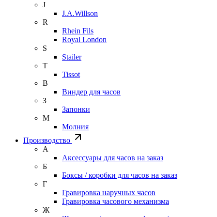
J
J.A.Willson
R
Rhein Fils
Royal London
S
Stailer
T
Tissot
В
Виндер для часов
З
Запонки
М
Молния
Производство
А
Аксессуары для часов на заказ
Б
Боксы / коробки для часов на заказ
Г
Гравировка наручных часов
Гравировка часового механизма
Ж