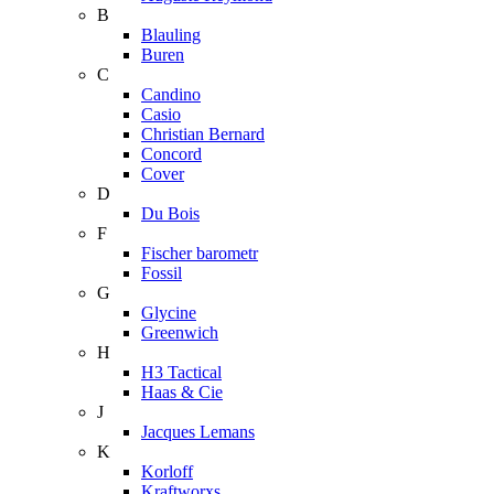
B
Blauling
Buren
C
Candino
Casio
Christian Bernard
Concord
Cover
D
Du Bois
F
Fischer barometr
Fossil
G
Glycine
Greenwich
H
H3 Tactical
Haas & Cie
J
Jacques Lemans
K
Korloff
Kraftworxs