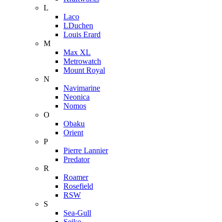
L
Laco
LDuchen
Louis Erard
M
Max XL
Metrowatch
Mount Royal
N
Navimarine
Neonica
Nomos
O
Obaku
Orient
P
Pierre Lannier
Predator
R
Roamer
Rosefield
RSW
S
Sea-Gull
Seiko