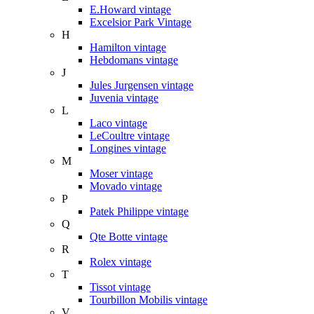
E.Howard vintage
Excelsior Park Vintage
H
Hamilton vintage
Hebdomans vintage
J
Jules Jurgensen vintage
Juvenia vintage
L
Laco vintage
LeCoultre vintage
Longines vintage
M
Moser vintage
Movado vintage
P
Patek Philippe vintage
Q
Qte Botte vintage
R
Rolex vintage
T
Tissot vintage
Tourbillon Mobilis vintage
V