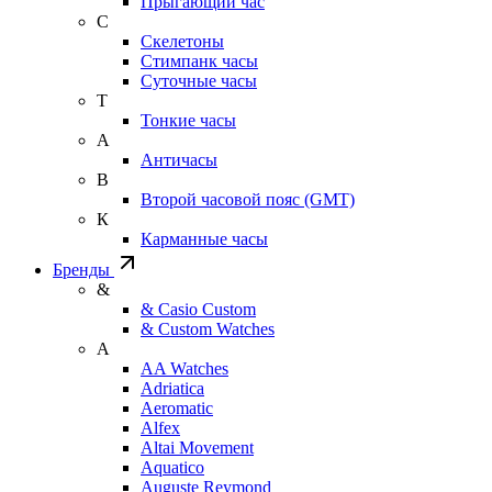
Прыгающий час
С
Скелетоны
Стимпанк часы
Суточные часы
Т
Тонкие часы
А
Античасы
В
Второй часовой пояс (GMT)
К
Карманные часы
Бренды
&
& Casio Custom
& Custom Watches
A
AA Watches
Adriatica
Aeromatic
Alfex
Altai Movement
Aquatico
Auguste Reymond