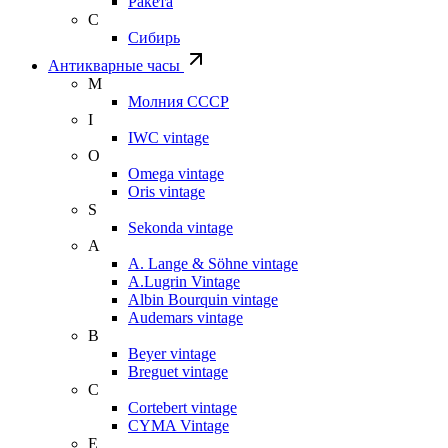
Ракета
С
Сибирь
Антикварные часы
М
Молния СССР
I
IWC vintage
O
Omega vintage
Oris vintage
S
Sekonda vintage
A
A. Lange & Söhne vintage
A.Lugrin Vintage
Albin Bourquin vintage
Audemars vintage
B
Beyer vintage
Breguet vintage
C
Cortebert vintage
CYMA Vintage
E