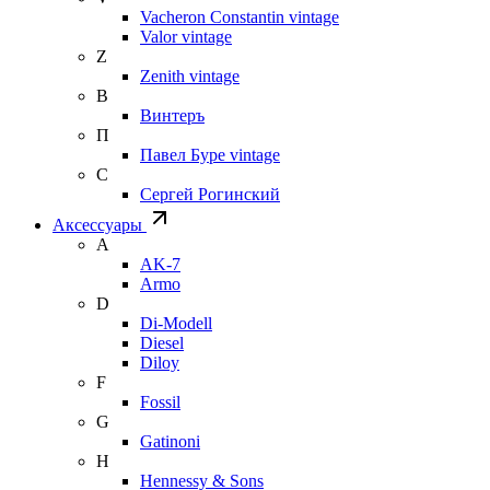
Vacheron Constantin vintage
Valor vintage
Z
Zenith vintage
В
Винтеръ
П
Павел Буре vintage
С
Сергей Рогинский
Аксессуары
A
AK-7
Armo
D
Di-Modell
Diesel
Diloy
F
Fossil
G
Gatinoni
H
Hennessy & Sons